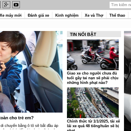
Xe máy mới
Đánh giá xe
Kinh nghiệm
Xe và Thợ
Thể thao
TIN NỔI BẬT
Giao xe cho người chưa đủ
tuổi gây tai nạn sẽ phải chịu
những hình phạt nào?
 toàn cho trẻ em?
Chính thức từ 1/1/2025, tài xế
 di chuyển bằng ô tô sẽ bắt đầu áp
lái xe quá 48 tiếng/tuần sẽ bị
gây chú ý đối với cả gia đình sử
phạt