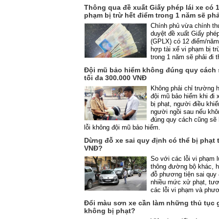
Thông qua đề xuất Giấy phép lái xe có 1
phạm bị trừ hết điểm trong 1 năm sẽ phải
Chính phủ vừa chính th
duyệt đề xuất Giấy phép
(GPLX) có 12 điểm/năm
hợp tài xế vi phạm bị tr
trong 1 năm sẽ phải đi t
Đội mũ bảo hiểm không đúng quy cách s
tối đa 300.000 VNĐ
Không phải chỉ trường 
đội mũ bảo hiểm khi đi
bị phạt, người điều khi
người ngồi sau nếu khô
đúng quy cách cũng sẽ 
lỗi không đội mũ bảo hiểm.
Dừng đỗ xe sai quy định có thể bị phạt t
VNĐ?
So với các lỗi vi phạm l
thông đường bộ khác, h
đỗ phương tiện sai quy 
nhiều mức xử phạt, tư
các lỗi vi phạm và phươ
Đổi màu sơn xe cần làm những thủ tục g
không bị phạt?