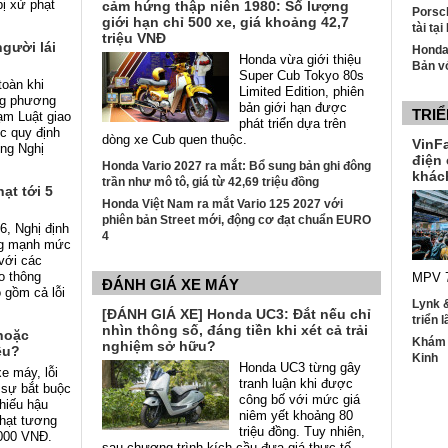
bị xử phạt
cảm hứng thập niên 1980: Số lượng
Porsch
giới hạn chỉ 500 xe, giá khoảng 42,7
tài tạ
triệu VNĐ
gười lái
Honda
Honda vừa giới thiệu
Bản v
Super Cub Tokyo 80s
toàn khi
Limited Edition, phiên
ng phương
bản giới hạn được
TRIỂ
hạm Luật giao
phát triển dựa trên
c quy định
dòng xe Cub quen thuộc.
VinFa
ong Nghị
điện
Honda Vario 2027 ra mắt: Bổ sung bản ghi đông
khác
trần như mô tô, giá từ 42,69 triệu đồng
ạt tới 5
Honda Việt Nam ra mắt Vario 125 2027 với
phiên bản Street mới, động cơ đạt chuẩn EURO
6, Nghị định
4
ng mạnh mức
với các
ao thông
MPV 7
ĐÁNH GIÁ XE MÁY
 gồm cả lỗi
Lynk 
[ĐÁNH GIÁ XE] Honda UC3: Đắt nếu chỉ
triển 
nhìn thông số, đáng tiền khi xét cả trải
hoặc
Khám p
nghiệm sở hữu?
êu?
Kinh
Honda UC3 từng gây
e máy, lỗi
tranh luận khi được
 sự bắt buộc
công bố với mức giá
hiếu hậu
niêm yết khoảng 80
phạt tương
triệu đồng. Tuy nhiên,
.000 VNĐ.
sau chương trình kích cầu đưa giá thực tế