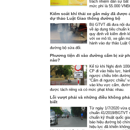
trách nhiệm dân sự bắt
mức phí là 55.000 VNĐ
Kiểm soát khí thải xe gắn máy đã được
dự thảo Luật Giao thông đường bộ
Bộ GTVT đã đưa nội du
về áp dụng tiêu chuẩn k
quy định về kiểm định kh
với xe mô tô, xe gắn m
hành vào dự thảo Luật 
đường bộ sửa đổi.
Phương tiện đi vào đường cấm bị xử ph
nào?
Kể từ khi Nghị định 10
CP đi vào hiệu lực, hành
ngược chiều trên đường
“Cấm đi ngược chiều” và
vào khu vực cấm, đườ
được tách riêng và có mức phạt khác nhau.
Lỗi vượt phải và những điều không phải
biết
Từ ngày 1/7/2020 vừa 
chuẩn 41/2019/BGTVT 
chuẩn kỹ thuật quốc gia
báo hiệu đường bộ chín
hiệu lực đã khiến không 