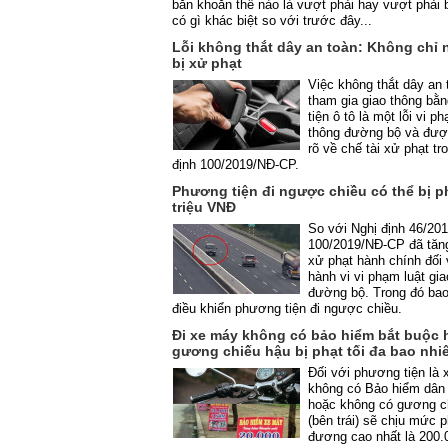
băn khoăn thế nào là vượt phải hay vượt phải 
có gì khác biệt so với trước đây...
Lỗi không thắt dây an toàn: Không chỉ n
bị xử phạt
Việc không thắt dây an 
tham gia giao thông bằ
tiện ô tô là một lỗi vi p
thông đường bộ và đượ
rõ về chế tài xử phạt tr
định 100/2019/NĐ-CP.
Phương tiện đi ngược chiều có thể bị ph
triệu VNĐ
So với Nghị định 46/201
100/2019/NĐ-CP đã tă
xử phạt hành chính đối 
hành vi vi phạm luật gi
đường bộ. Trong đó bao
điều khiển phương tiện đi ngược chiều.
Đi xe máy không có bảo hiểm bắt buộc 
gương chiếu hậu bị phạt tối đa bao nhi
Đối với phương tiện là x
không có Bảo hiểm dân
hoặc không có gương c
(bên trái) sẽ chịu mức 
đương cao nhất là 200