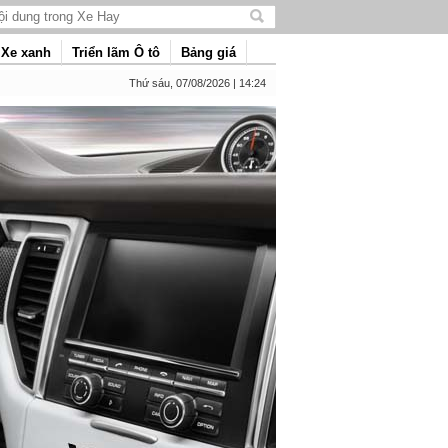
Tìm
kiếm
Xe xanh
Triển lãm Ô tô
Bảng giá
nội
dung
Thứ sáu, 07/08/2026 | 14:24