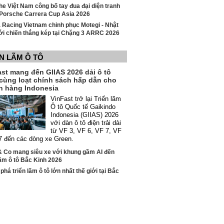
e Việt Nam công bố tay đua đại diện tranh
i Porsche Carrera Cup Asia 2026
 Racing Vietnam chinh phục Motegi - Nhật
ới chiến thắng kép tại Chặng 3 ARRC 2026
N LÃM Ô TÔ
st mang đến GIIAS 2026 dải ô tô
 cùng loạt chính sách hấp dẫn cho
h hàng Indonesia
VinFast trở lại Triển lãm
Ô tô Quốc tế Gaikindo
Indonesia (GIIAS) 2026
với dàn ô tô điện trải dài
từ VF 3, VF 6, VF 7, VF
 đến các dòng xe Green.
& Co mang siêu xe với khung gầm AI đến
lãm ô tô Bắc Kinh 2026
há triển lãm ô tô lớn nhất thế giới tại Bắc