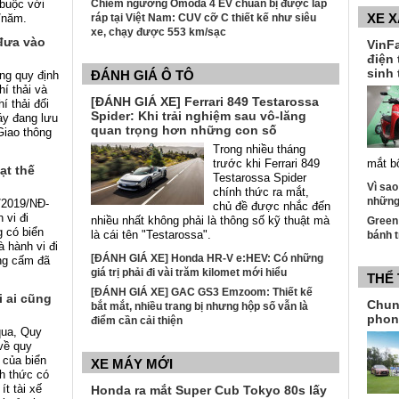
 buộc với
Chiêm ngưỡng Omoda 4 EV chuẩn bị được lắp
XE 
/năm.
ráp tại Việt Nam: CUV cỡ C thiết kế như siêu
xe, chạy được 553 km/sạc
 đưa vào
VinFa
điện 
sinh 
ĐÁNH GIÁ Ô TÔ
ng quy định
hí thải và
[ĐÁNH GIÁ XE] Ferrari 849 Testarossa
í thải đối
Spider: Khi trải nghiệm sau vô-lăng
áy đang lưu
quan trọng hơn những con số
Giao thông
Trong nhiều tháng
trước khi Ferrari 849
mắt b
ạt thế
Testarossa Spider
Vì sao
chính thức ra mắt,
những 
0/2019/NĐ-
chủ đề được nhắc đến
 vi đi
nhiều nhất không phải là thông số kỹ thuật mà
Green
 có biển
là cái tên "Testarossa".
bánh t
 hành vi đi
[ĐÁNH GIÁ XE] Honda HR-V e:HEV: Có những
ng cấm đã
giá trị phải đi vài trăm kilomet mới hiểu
THỂ
[ĐÁNH GIÁ XE] GAC GS3 Emzoom: Thiết kế
 ai cũng
Chun
bắt mắt, nhiều trang bị nhưng hộp số vẫn là
phon
điểm cần cải thiện
qua, Quy
về quy
 của biển
XE MÁY MỚI
h thức có
ít tài xế
Honda ra mắt Super Cub Tokyo 80s lấy