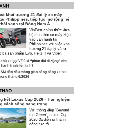
XANH
st khai trương 21 đại lý xe máy
tại Philippines, tiếp tục mở rộng hệ
thái xanh tại Đông Nam Á
VinFast chính thức đưa
hệ sinh thái xe máy điện
vào vận hành tại
Philippines với việc khai
trương 21 đại lý và ra
ộ ba sản phẩm Evo, Feliz II và Viper.
 chủ xe gọi VF 9 là “pháo đài di động” cho
hành trình liên tỉnh?
 SM dẫn đầu mảng giao hàng bằng xe hai
rong tháng 6/2026
 THAO
g kết Lexus Cup 2026 - Trải nghiệm
g cách sống sang trọng
Với thông điệp “Beyond
the Green”, Lexus Cup
2026 đã diễn ra thành
công rực rỡ.