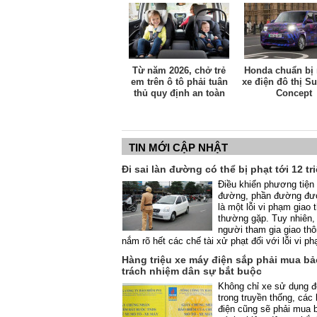
dụng xe riêng lẫn tài xế kinh doanh dịch vụ.
Từ năm 2026, chở trẻ
Honda chuẩn bị 
em trên ô tô phải tuân
xe điện đô thị S
thủ quy định an toàn
Concept
mới
TIN MỚI CẬP NHẬT
Đi sai làn đường có thể bị phạt tới 12 t
Điều khiển phương tiện đ
đường, phần đường đư
là một lỗi vi phạm giao 
thường gặp. Tuy nhiên,
người tham gia giao th
nắm rõ hết các chế tài xử phạt đối với lỗi vi p
Hàng triệu xe máy điện sắp phải mua b
trách nhiệm dân sự bắt buộc
Không chỉ xe sử dụng đ
trong truyền thống, các
điện cũng sẽ phải mua 