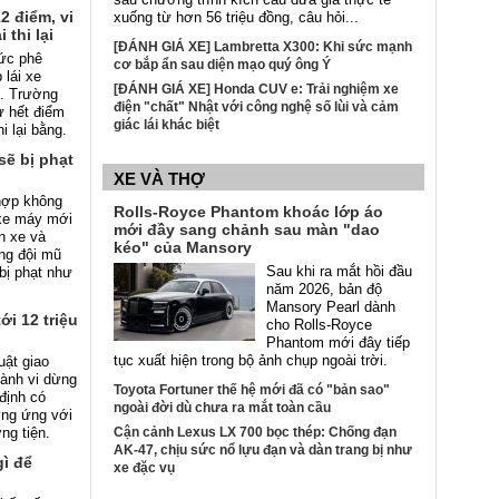
2 điểm, vi
xuống từ hơn 56 triệu đồng, câu hỏi...
 thi lại
[ĐÁNH GIÁ XE] Lambretta X300: Khi sức mạnh
ức phê
cơ bắp ẩn sau diện mạo quý ông Ý
 lái xe
[ĐÁNH GIÁ XE] Honda CUV e: Trải nghiệm xe
. Trường
điện "chất" Nhật với công nghệ số lùi và cảm
ừ hết điểm
giác lái khác biệt
hi lại bằng.
ẽ bị phạt
XE VÀ THỢ
hợp không
Rolls-Royce Phantom khoác lớp áo
 xe máy mới
mới đầy sang chảnh sau màn "dao
ển xe và
kéo" của Mansory
ng đội mũ
Sau khi ra mắt hồi đầu
bị phạt như
năm 2026, bản độ
Mansory Pearl dành
ới 12 triệu
cho Rolls-Royce
Phantom mới đây tiếp
tục xuất hiện trong bộ ảnh chụp ngoài trời.
uật giao
ành vi dừng
Toyota Fortuner thế hệ mới đã có "bản sao"
định có
ngoài đời dù chưa ra mắt toàn cầu
ơng ứng với
ng tiện.
Cận cảnh Lexus LX 700 bọc thép: Chống đạn
AK-47, chịu sức nổ lựu đạn và dàn trang bị như
ì để
xe đặc vụ