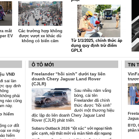
ra mắt
Các trường hợp không
uper EV
được vượt xe khác dù
Từ 1/1/2025, chính thức áp
không có biển cấm
dụng quy định trừ điểm
GPLX
Ô TÔ MỚI
TIN 
Freelander “hồi sinh” dưới tay liên
VinFa
riệu VNĐ
doanh Chery Jaguar Land Rover
trươn
i sai làn
(CJLR)
ợc quy định
Sau nhiều năm vắng
thông
bóng, cái tên
 không phải
Freelander đã chính
ông nào cũng
thức được “hồi sinh”
hạm này.
dưới một thương hiệu
ảo hiểm
Freela
độc lập do liên doanh Chery Jaguar Land
Jagua
Rover (CJLR) phát triển.
ộng cơ đốt
BYD, G
Subaru Outback 2026 "lột xác" với ngoại hình
 loại xe máy
phần l
góc cạnh, nội thất mới và màn hình đặt ngang
bảo hiểm