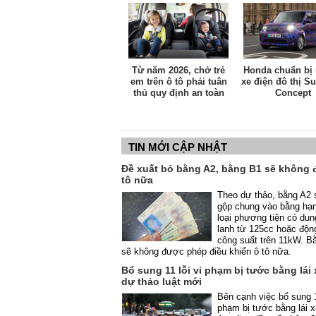
dụng xe riêng lẫn tài xế kinh doanh dịch vụ.
Từ năm 2026, chở trẻ
Honda chuẩn bị 
em trên ô tô phải tuân
xe điện đô thị S
thủ quy định an toàn
Concept
mới
TIN MỚI CẬP NHẬT
Đề xuất bỏ bằng A2, bằng B1 sẽ không đ
tô nữa
Theo dự thảo, bằng A2
gộp chung vào bằng hạn
loại phương tiện có dun
lanh từ 125cc hoặc độn
công suất trên 11kW. Bằ
sẽ không được phép điều khiển ô tô nữa.
Bổ sung 11 lỗi vi phạm bị tước bằng lái 
dự thảo luật mới
Bên cạnh việc bổ sung 1
phạm bị tước bằng lái 