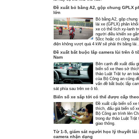
Đề xuất bỏ bằng A2, gộp chung GPLX p
lớn
Bỏ bằng A2, gộp chung
lái xe (GPLX) phân khối
xe có thể tích xy-lanh t
người điều khiển xe gắ
50cc hoặc có công suấ
điện không vượt quá 4 kW sẽ phải thi bằng lái..
Đề xuất bắt buộc lắp camera lùi trên ô tô
Nam
Bên cạnh đề xuất đấu g
biển số xe theo sở thíc
thảo Luật Trật tự an toà
của Bộ Công an cũng đề
vấn đề bắt buộc lắp ca
sát phía sau trên xe ô tô.
Biển số xe sắp tới có thể được cấp theo
Đề xuất cấp biển số xe
thích, đấu giá biển số 
Bộ Công an trình lên Ch
trong dự thảo Luật Trật 
giao thông.
Từ 1-5, giám sát người học lý thuyết lái
camera nhận dạng