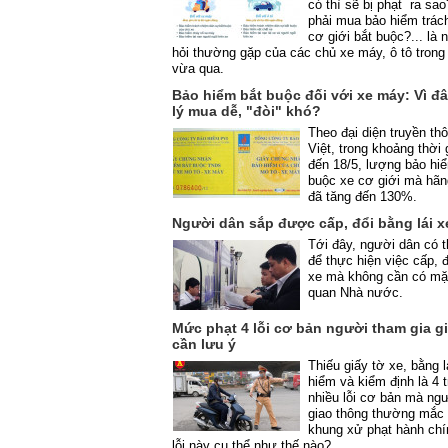
có thì sẽ bị phạt ra sa
phải mua bảo hiểm trá
cơ giới bắt buộc?... là
hỏi thường gặp của các chủ xe máy, ô tô trong 
vừa qua.
Bảo hiểm bắt buộc đối với xe máy: Vì đ
lý mua dễ, "đòi" khó?
Theo đại diện truyền th
Việt, trong khoảng thời 
đến 18/5, lượng bảo h
buộc xe cơ giới mà hãn
đã tăng đến 130%.
Người dân sắp được cấp, đổi bằng lái xe
Tới đây, người dân có t
để thực hiện việc cấp, đ
xe mà không cần có mặt
quan Nhà nước.
Mức phạt 4 lỗi cơ bản người tham gia g
cần lưu ý
Thiếu giấy tờ xe, bằng l
hiểm và kiểm định là 4 
nhiều lỗi cơ bản mà ng
giao thông thường mắc 
khung xử phạt hành chí
lỗi này cụ thể như thế nào?