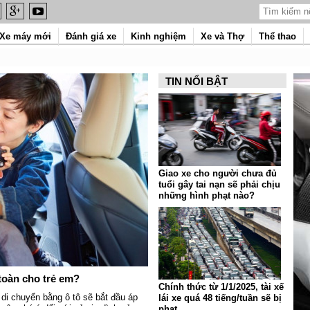
Xe máy mới
Đánh giá xe
Kinh nghiệm
Xe và Thợ
Thể thao
TIN NỔI BẬT
Giao xe cho người chưa đủ
tuổi gây tai nạn sẽ phải chịu
những hình phạt nào?
 toàn cho trẻ em?
Chính thức từ 1/1/2025, tài xế
 di chuyển bằng ô tô sẽ bắt đầu áp
lái xe quá 48 tiếng/tuần sẽ bị
gây chú ý đối với cả gia đình sử
phạt