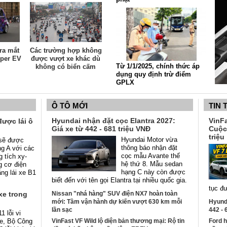
ra mắt
Các trường hợp không
uper EV
được vượt xe khác dù
Từ 1/1/2025, chính thức áp
không có biển cấm
dụng quy định trừ điểm
GPLX
Ô TÔ MỚI
TIN 
Hyundai nhận đặt cọc Elantra 2027:
VinF
ược lái ô
Giá xe từ 442 - 681 triệu VNĐ
Cuộc
triệu
Hyundai Motor vừa
 sẽ được
thông báo nhận đặt
g A với các
cọc mẫu Avante thế
g tích xy-
hệ thứ 8. Mẫu sedan
g cơ điện
hạng C này còn được
ng lái xe B1
biết đến với tên gọi Elantra tại nhiều quốc gia.
tục đ
xe trong
Nissan "nhá hàng" SUV điện NX7 hoàn toàn
mới: Tầm vận hành dự kiến vượt 630 km mỗi
Hyunda
lần sạc
442 - 
1 lỗi vi
xe, Bộ Công
VinFast VF Wild lộ diện bản thương mại: Rộ tin
Ford h