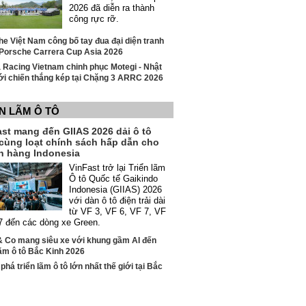
2026 đã diễn ra thành
công rực rỡ.
e Việt Nam công bố tay đua đại diện tranh
i Porsche Carrera Cup Asia 2026
 Racing Vietnam chinh phục Motegi - Nhật
ới chiến thắng kép tại Chặng 3 ARRC 2026
N LÃM Ô TÔ
st mang đến GIIAS 2026 dải ô tô
 cùng loạt chính sách hấp dẫn cho
h hàng Indonesia
VinFast trở lại Triển lãm
Ô tô Quốc tế Gaikindo
Indonesia (GIIAS) 2026
với dàn ô tô điện trải dài
từ VF 3, VF 6, VF 7, VF
 đến các dòng xe Green.
& Co mang siêu xe với khung gầm AI đến
lãm ô tô Bắc Kinh 2026
há triển lãm ô tô lớn nhất thế giới tại Bắc