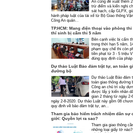
An cũng đề xuất thêm 28
trừ điểm và kiến nghị c
sát hạch, cấp GLPX, gi
hành pháp luật của tài xế từ Bộ Giao thông Vận
Công An quản...
TP.HCM: Mang điện thoại vào phòng thi l
thí sinh bị cấm thi 5 năm
Bên cạnh việc bị cấm th
trong thời hạn 5 năm, 14
phạm quy chế thi còn p
tiền phạt từ 3 - 5 triệu
đúng quy định của pháp
Dự thảo Luật Bảo đảm trật tự, an toàn g
đường bộ
Dự thảo Luật Bảo đảm tr
toàn giao thông đường 
Công an chủ trì xây dự
được lấy ý kiến nhân dâ
gian 2 tháng từ ngày 2-
ngày 2-8-2020. Dự thảo Luật này gồm 08 chươ
quy định về bảo đảm trật tự, an...
Tham gia bảo hiểm trách nhiệm dân sự 
giới: Quyền lợi ra sao?
Tham gia giao thông cầ
những loại giấy tờ nào