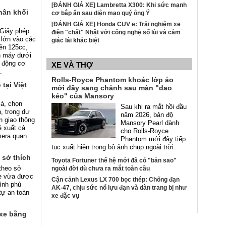
[ĐÁNH GIÁ XE] Lambretta X300: Khi sức mạnh
hân khối
cơ bắp ẩn sau diện mạo quý ông Ý
[ĐÁNH GIÁ XE] Honda CUV e: Trải nghiệm xe
 Giấy phép
điện "chất" Nhật với công nghệ số lùi và cảm
 lớn vào các
giác lái khác biệt
rên 125cc,
n máy dưới
t động cơ
XE VÀ THỢ
.
Rolls-Royce Phantom khoác lớp áo
 tại Việt
mới đầy sang chảnh sau màn "dao
kéo" của Mansory
iá, chọn
Sau khi ra mắt hồi đầu
h, trong dự
năm 2026, bản độ
n giao thông
Mansory Pearl dành
 xuất cả
cho Rolls-Royce
mera quan
Phantom mới đây tiếp
tục xuất hiện trong bộ ảnh chụp ngoài trời.
 sở thích
Toyota Fortuner thế hệ mới đã có "bản sao"
 theo sở
ngoài đời dù chưa ra mắt toàn cầu
xe vừa được
Cận cảnh Lexus LX 700 bọc thép: Chống đạn
ính phủ
AK-47, chịu sức nổ lựu đạn và dàn trang bị như
tự an toàn
xe đặc vụ
 xe bằng