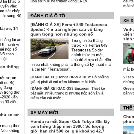
 lỗi khác bị
đồn sở hữu hệ truyền động EREV
cầu tạ
huyển việc
mỗi n
ám sát chấp
ĐÁNH GIÁ Ô TÔ
 tải sang Bộ
XE 
[ĐÁNH GIÁ XE] Ferrari 849 Testarossa
ái xe, 14
Spider: Khi trải nghiệm sau vô-lăng
VinFa
quan trọng hơn những con số
điện 
sinh 
i bằng lái xe
Trong nhiều tháng
 thí sinh vi
trước khi Ferrari 849
hải nộp số
Testarossa Spider
 VNĐ theo
chính thức ra mắt,
 luật.
chủ đề được nhắc đến
nhiều nhất không phải là thông số kỹ thuật mà
iao thông
là cái tên "Testarossa".
mắt b
[ĐÁNH GIÁ XE] Honda HR-V e:HEV: Có những
Vì sao
ật tự, an
giá trị phải đi vài trăm kilomet mới hiểu
những 
bộ do Bộ
ng đang
[ĐÁNH GIÁ XE] GAC GS3 Emzoom: Thiết kế
Green
n trong thời
bắt mắt, nhiều trang bị nhưng hộp số vẫn là
bánh t
6-2020 đến
điểm cần cải thiện
ng 93 điều
THỂ
XE MÁY MỚI
chủ xe cơ
Chun
Honda ra mắt Super Cub Tokyo 80s lấy
phon
n mang theo
cảm hứng thập niên 1980: Số lượng
? Nếu không
giới hạn chỉ 500 xe, giá khoảng 42,7