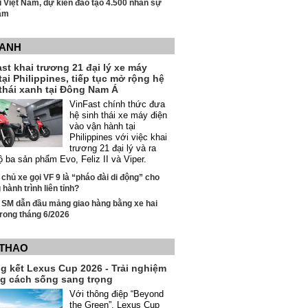
i Việt Nam, dự kiến đào tạo 4.500 nhân sự
ăm
XANH
st khai trương 21 đại lý xe máy
tại Philippines, tiếp tục mở rộng hệ
thái xanh tại Đông Nam Á
VinFast chính thức đưa
hệ sinh thái xe máy điện
vào vận hành tại
Philippines với việc khai
trương 21 đại lý và ra
ộ ba sản phẩm Evo, Feliz II và Viper.
 chủ xe gọi VF 9 là “pháo đài di động” cho
hành trình liên tỉnh?
 SM dẫn đầu mảng giao hàng bằng xe hai
rong tháng 6/2026
 THAO
g kết Lexus Cup 2026 - Trải nghiệm
g cách sống sang trọng
Với thông điệp “Beyond
the Green”, Lexus Cup