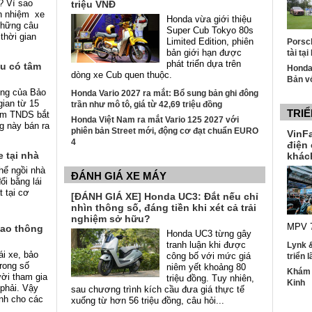
o? Vì sao
triệu VNĐ
ch nhiệm xe
Honda vừa giới thiệu
 những câu
Super Cub Tokyo 80s
thời gian
Limited Edition, phiên
Porsch
bản giới hạn được
tài tạ
phát triển dựa trên
âu có tâm
Honda
dòng xe Cub quen thuộc.
Bản v
ông của Bảo
Honda Vario 2027 ra mắt: Bổ sung bản ghi đông
gian từ 15
trần như mô tô, giá từ 42,69 triệu đồng
TRIỂ
iểm TNDS bắt
Honda Việt Nam ra mắt Vario 125 2027 với
g này bán ra
phiên bản Street mới, động cơ đạt chuẩn EURO
VinFa
4
điện
 tại nhà
khác
hể ngồi nhà
ĐÁNH GIÁ XE MÁY
ổi bằng lái
 tại cơ
[ĐÁNH GIÁ XE] Honda UC3: Đắt nếu chỉ
nhìn thông số, đáng tiền khi xét cả trải
nghiệm sở hữu?
MPV 7
iao thông
Honda UC3 từng gây
tranh luận khi được
Lynk 
ái xe, bảo
công bố với mức giá
triển 
trong số
niêm yết khoảng 80
Khám p
ười tham gia
triệu đồng. Tuy nhiên,
Kinh
phải. Vậy
sau chương trình kích cầu đưa giá thực tế
nh cho các
xuống từ hơn 56 triệu đồng, câu hỏi...