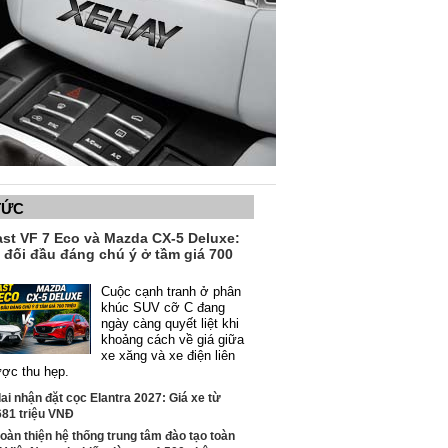
TỨC
ast VF 7 Eco và Mazda CX-5 Deluxe:
 đối đầu đáng chú ý ở tầm giá 700
Cuộc cạnh tranh ở phân
khúc SUV cỡ C đang
ngày càng quyết liệt khi
khoảng cách về giá giữa
xe xăng và xe điện liên
ược thu hẹp.
i nhận đặt cọc Elantra 2027: Giá xe từ
681 triệu VNĐ
oàn thiện hệ thống trung tâm đào tạo toàn