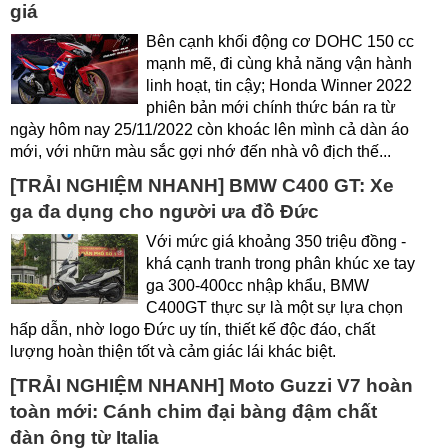
giá
Bên cạnh khối động cơ DOHC 150 cc
mạnh mẽ, đi cùng khả năng vận hành
linh hoạt, tin cậy; Honda Winner 2022
phiên bản mới chính thức bán ra từ
ngày hôm nay 25/11/2022 còn khoác lên mình cả dàn áo
mới, với nhữn màu sắc gợi nhớ đến nhà vô địch thế...
[TRẢI NGHIỆM NHANH] BMW C400 GT: Xe
ga đa dụng cho người ưa đồ Đức
Với mức giá khoảng 350 triệu đồng -
khá cạnh tranh trong phân khúc xe tay
ga 300-400cc nhập khẩu, BMW
C400GT thực sự là một sự lựa chọn
hấp dẫn, nhờ logo Đức uy tín, thiết kế độc đáo, chất
lượng hoàn thiện tốt và cảm giác lái khác biệt.
[TRẢI NGHIỆM NHANH] Moto Guzzi V7 hoàn
toàn mới: Cánh chim đại bàng đậm chất
đàn ông từ Italia