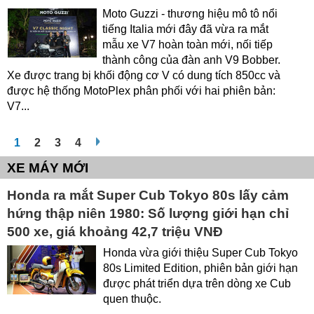
Moto Guzzi - thương hiệu mô tô nổi
tiếng Italia mới đây đã vừa ra mắt
mẫu xe V7 hoàn toàn mới, nối tiếp
thành công của đàn anh V9 Bobber.
Xe được trang bị khối động cơ V có dung tích 850cc và
được hệ thống MotoPlex phân phối với hai phiên bản:
V7...
1
2
3
4
XE MÁY MỚI
Honda ra mắt Super Cub Tokyo 80s lấy cảm
hứng thập niên 1980: Số lượng giới hạn chỉ
500 xe, giá khoảng 42,7 triệu VNĐ
Honda vừa giới thiệu Super Cub Tokyo
80s Limited Edition, phiên bản giới hạn
được phát triển dựa trên dòng xe Cub
quen thuộc.