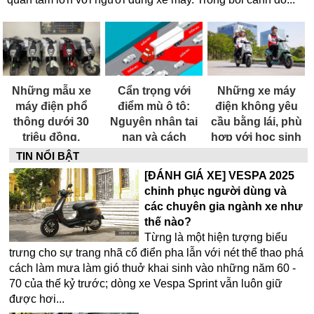
Những mẫu xe
Cẩn trọng với
Những xe máy
máy điện phổ
điểm mù ô tô:
điện không yêu
thông dưới 30
Nguyên nhân tai
cầu bằng lái, phù
triệu đồng,
nạn và cách
hợp với học sinh
phương án thay
phòng tránh
TIN NỔI BẬT
thế xe xăng để
[ĐÁNH GIÁ XE] VESPA 2025
tiết kiệm chi phí
chinh phục người dùng và
các chuyên gia ngành xe như
thế nào?
Từng là một hiện tượng biểu
trưng cho sự trang nhã cổ điển pha lẫn với nét thể thao phá
cách làm mưa làm gió thuở khai sinh vào những năm 60 -
70 của thế kỷ trước; dòng xe Vespa Sprint vẫn luôn giữ
được hơi...