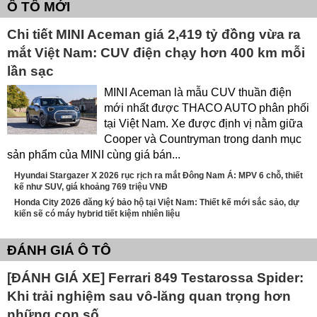
Ô TÔ MỚI
Chi tiết MINI Aceman giá 2,419 tỷ đồng vừa ra
mắt Việt Nam: CUV điện chạy hơn 400 km mỗi
lần sạc
MINI Aceman là mẫu CUV thuần điện
mới nhất được THACO AUTO phân phối
tại Việt Nam. Xe được định vị nằm giữa
Cooper và Countryman trong danh mục
sản phẩm của MINI cùng giá bán...
Hyundai Stargazer X 2026 rục rịch ra mắt Đông Nam Á: MPV 6 chỗ, thiết
kế như SUV, giá khoảng 769 triệu VNĐ
Honda City 2026 đăng ký bảo hộ tại Việt Nam: Thiết kế mới sắc sảo, dự
kiến sẽ có máy hybrid tiết kiệm nhiên liệu
ĐÁNH GIÁ Ô TÔ
[ĐÁNH GIÁ XE] Ferrari 849 Testarossa Spider:
Khi trải nghiệm sau vô-lăng quan trọng hơn
những con số