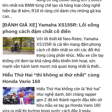
lớn nhất mà BMW từng chế tạo và hàng loạt công nghệ
hiện đại đi kèm, R18 rõ ràng chỉ dành cho những gã trai
cao...
[ĐÁNH GIÁ XE] Yamaha XS155R: Lối sống
phong cách đậm chất cổ điển
Với lối thiết kế Neo-Retro, Yamaha
XS155R là cái tên mang đậm phong
cách cổ điển nhất so với các đối thủ
trong cùng phân khúc. Mẫu xe côn tay
không chỉ đem lại khả năng điều khiển linh hoạt, sức
mạnh vận hành lanh mượt; mà quan trọng nhất là thiết...
Hiếu Thứ Hai “thì không ai thứ nhất” cùng
Honda Vario 160
Hiếu Thứ Hai không còn là “thứ hai”
như nghệ danh, bởi chàng rapper
gen Z đã trở thành người đầu tiên sở
hữu mẫu xe tay ga Honda Vario 160
vừa ra mắt thị trường trong nước cách đây ít ngày.