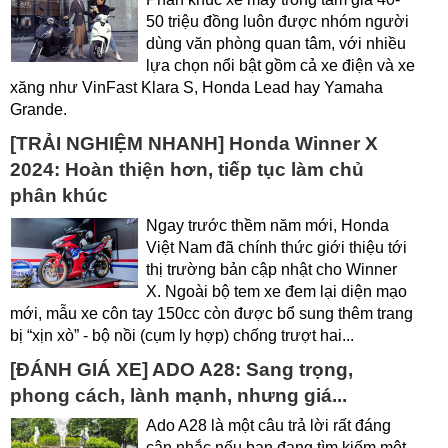
50 triệu đồng luôn được nhóm người
dùng văn phòng quan tâm, với nhiều
lựa chọn nổi bật gồm cả xe điện và xe
xăng như VinFast Klara S, Honda Lead hay Yamaha
Grande.
[TRẢI NGHIỆM NHANH] Honda Winner X
2024: Hoàn thiện hơn, tiếp tục làm chủ
phân khúc
Ngay trước thềm năm mới, Honda
Việt Nam đã chính thức giới thiệu tới
thị trường bản cập nhật cho Winner
X. Ngoài bộ tem xe đem lại diện mạo
mới, mẫu xe côn tay 150cc còn được bổ sung thêm trang
bị “xịn xò” - bộ nồi (cụm ly hợp) chống trượt hai...
[ĐÁNH GIÁ XE] ADO A28: Sang trọng,
phong cách, lành mạnh, nhưng giá...
Ado A28 là một câu trả lời rất đáng
cân nhắc nếu bạn đang tìm kiếm một