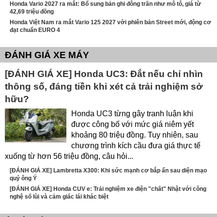
Honda Vario 2027 ra mắt: Bổ sung bản ghi đông trần như mô tô, giá từ
42,69 triệu đồng
Honda Việt Nam ra mắt Vario 125 2027 với phiên bản Street mới, động cơ
đạt chuẩn EURO 4
ĐÁNH GIÁ XE MÁY
[ĐÁNH GIÁ XE] Honda UC3: Đắt nếu chỉ nhìn
thông số, đáng tiền khi xét cả trải nghiệm sở
hữu?
Honda UC3 từng gây tranh luận khi
được công bố với mức giá niêm yết
khoảng 80 triệu đồng. Tuy nhiên, sau
chương trình kích cầu đưa giá thực tế
xuống từ hơn 56 triệu đồng, câu hỏi...
[ĐÁNH GIÁ XE] Lambretta X300: Khi sức mạnh cơ bắp ẩn sau diện mạo
quý ông Ý
[ĐÁNH GIÁ XE] Honda CUV e: Trải nghiệm xe điện "chất" Nhật với công
nghệ số lùi và cảm giác lái khác biệt