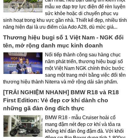
mẫu xe đạp trợ lực điện để rèn luyện
sức khỏe hoặc di chuyển phục vụ
sinh hoạt trong khu vực gần nhà. Thiết kế đẹp, nhiều tính
năng hiện đại là ưu điểm của Ado A28, dù mức giá...
Thương hiệu bugi số 1 Việt Nam - NGK đổi
tên, mở rộng danh mục kinh doanh
Nối tiếp thành công sau hàng chục
năm phát triển, thương hiệu bugi số
một Việt Nam NGK chính thức bước
sang một trang mới bằng việc đổi tên
thương hiệu thành Niterra và mở rộng dải sản phẩm.
[TRẢI NGHIỆM NHANH] BMW R18 và R18
First Edition: Vẻ đẹp cơ khí dành cho
những gã đàn ông đích thực
BMW R18 - mẫu Cruiser hoài cổ
mang đậm nét đẹp cơ khí và tỏa ra
không khí đàn ông đậm đà. Với khối
động cơ Big Boxer dung tích 1.800cc