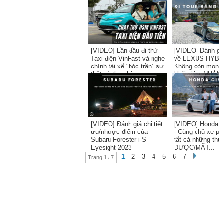
hay Toyota Land Cruiser
Prado?
[VIDEO] Lần đầu đi thử
[VIDEO] Đánh gi
Taxi điện VinFast và nghe
về LEXUS HYB
chính tài xế "bóc trần" sự
Không còn mon
thật về thu nhập...
khái niệm NHÀM
[VIDEO] Đánh giá chi tiết
[VIDEO] Honda
ưu/nhược điểm của
- Cùng chủ xe 
Subaru Forester i-S
tất cả những th
Eyesight 2023
ĐƯỢC/MẤT...
1
2
3
4
5
6
7
Trang 1 / 7