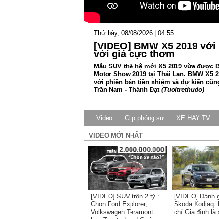
Thứ bảy, 08/08/2026 | 04:55
[VIDEO] BMW X5 2019 với 
với giá cực thơm
Mẫu SUV thế hệ mới X5 2019 vừa được BMW
Motor Show 2019 tại Thái Lan. BMW X5 20
với phiên bản tiền nhiệm và dự kiến cũng
Trần Nam - Thành Đạt
(Tuoitrethudo)
Video
Clip phóng sự
XE HAY TV
VIDEO MỚI NHẤT
[VIDEO] SUV trên 2 tỷ :
[VIDEO] Đánh gi
Chọn Ford Explorer,
Skoda Kodiaq: 
Volkswagen Teramont
chí Gia đình là 