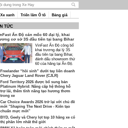
Tìm
kiếm
Xe xanh
Triển lãm Ô tô
Bảng giá
nội
dung
IN TỨC
nFast Ấn Độ cán mốc 60 đại lý, khai
ương cơ sở 3S đầu tiên tại bang Bihar
VinFast Ấn Độ công bố
khai trương đại lý 3S
đầu tiên tại bang Bihar,
đánh dấu showroom thứ
60 của hãng tại Ấn Độ.
Freelander “hồi sinh” dưới tay liên doanh
Chery Jaguar Land Rover (CJLR)
Ford Territory 2026 được bổ sung bản
Platinum Hybrid: Nâng cấp hệ thống hỗ
trợ lái, thêm tính năng tạo hương thơm
trong xe
Car Choice Awards 2026 trở lại với chủ đề
mới "Shaping The Next Drive - Kiến tạo
chuẩn mực mới"
BYD, Geely và Chery lọt top 10 hãng xe có
thị phần lớn nhất thế giới