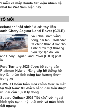
5 mẫu xe máy Honda tiết kiệm nhiên liệu
nhất tại Việt Nam hiện nay
 TÔ MỚI
eelander “hồi sinh” dưới tay liên
oanh Chery Jaguar Land Rover (CJLR)
Sau nhiều năm vắng
bóng, cái tên Freelander
đã chính thức được “hồi
sinh” dưới một thương
hiệu độc lập do liên
anh Chery Jaguar Land Rover (CJLR) phát
iển.
Ford Territory 2026 được bổ sung bản
Platinum Hybrid: Nâng cấp hệ thống hỗ
trợ lái, thêm tính năng tạo hương thơm
trong xe
BMW X1 hoàn toàn mới chính thức ra mắt
tại Việt Nam: 80 khách hàng đầu tiên được
ưu đãi còn 1,668 tỷ đồng
Subaru Outback 2026 "lột xác" với ngoại
hình góc cạnh, nội thất mới và màn hình
đặt ngang