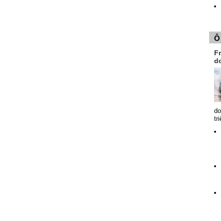
Ô
Fr
d
do
tr