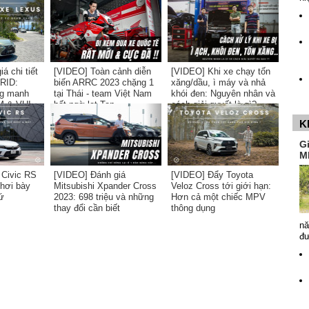
CROSS và ALTIS: Được
và Mất?
á chi tiết
[VIDEO] Toàn cảnh diễn
[VIDEO] Khi xe chạy tốn
RID:
biến ARRC 2023 chặng 1
xăng/dầu, ì máy và nhả
g manh
tại Thái - team Việt Nam
khói đen: Nguyên nhân và
 & VUI...
bất ngờ lọt Top
cách giải quyết là gì?
K
G
M
 Civic RS
[VIDEO] Đánh giá
[VIDEO] Đẩy Toyota
phơi bày
Mitsubishi Xpander Cross
Veloz Cross tới giới hạn:
ứ
2023: 698 triệu và những
Hơn cả một chiếc MPV
thay đổi cần biết
thông dụng
nă
đ