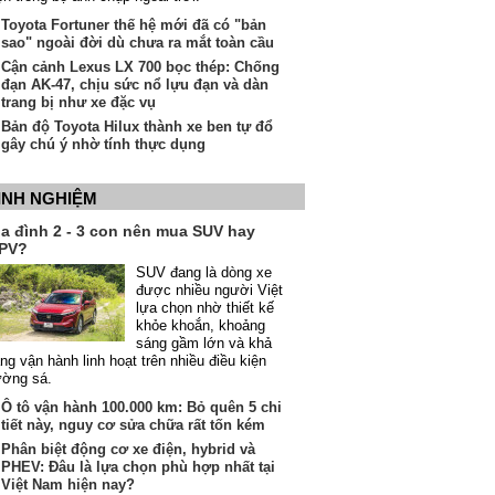
Toyota Fortuner thế hệ mới đã có "bản
sao" ngoài đời dù chưa ra mắt toàn cầu
Cận cảnh Lexus LX 700 bọc thép: Chống
đạn AK-47, chịu sức nổ lựu đạn và dàn
trang bị như xe đặc vụ
Bản độ Toyota Hilux thành xe ben tự đổ
gây chú ý nhờ tính thực dụng
INH NGHIỆM
ia đình 2 - 3 con nên mua SUV hay
PV?
SUV đang là dòng xe
được nhiều người Việt
lựa chọn nhờ thiết kế
khỏe khoắn, khoảng
sáng gầm lớn và khả
ng vận hành linh hoạt trên nhiều điều kiện
ường sá.
Ô tô vận hành 100.000 km: Bỏ quên 5 chi
tiết này, nguy cơ sửa chữa rất tốn kém
Phân biệt động cơ xe điện, hybrid và
PHEV: Đâu là lựa chọn phù hợp nhất tại
Việt Nam hiện nay?