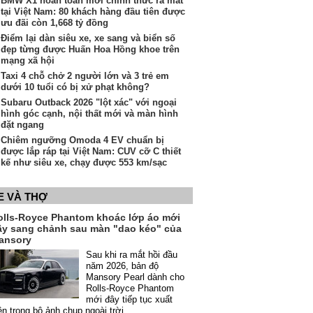
BMW X1 hoàn toàn mới chính thức ra mắt
tại Việt Nam: 80 khách hàng đầu tiên được
ưu đãi còn 1,668 tỷ đồng
Điểm lại dàn siêu xe, xe sang và biển số
đẹp từng được Huấn Hoa Hồng khoe trên
mạng xã hội
Taxi 4 chỗ chở 2 người lớn và 3 trẻ em
dưới 10 tuổi có bị xử phạt không?
Subaru Outback 2026 "lột xác" với ngoại
hình góc cạnh, nội thất mới và màn hình
đặt ngang
Chiêm ngưỡng Omoda 4 EV chuẩn bị
được lắp ráp tại Việt Nam: CUV cỡ C thiết
kế như siêu xe, chạy được 553 km/sạc
E VÀ THỢ
olls-Royce Phantom khoác lớp áo mới
ầy sang chảnh sau màn "dao kéo" của
ansory
Sau khi ra mắt hồi đầu
năm 2026, bản độ
Mansory Pearl dành cho
Rolls-Royce Phantom
mới đây tiếp tục xuất
ện trong bộ ảnh chụp ngoài trời.