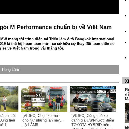
gói M Performance chuẩn bị về Việt Nam
 mang tới trình diện tại Triển lãm ô tô Bangkok International
19 là thế hệ hoàn toàn mới, xe sở hữu sự thay đổi toàn diện so
 sẽ về Việt Nam trong vài tháng tới.
Hùng Lâm
X
R
đ
M
á chi tiết
[VIDEO] Chọn xe mới
[VIDEO] Cùng chủ xe
Đúng tiêu
cho Nữ nhưng lần này…
đánh giá Ưu/Nhược điểm
số 1
LẠ LẮM!!
TOYOTA HYBRID trên
hi