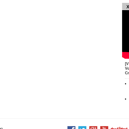
X
[V
Vo
Cr
ao.