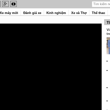
Xe máy mới
Đánh giá xe
Kinh nghiệm
Xe và Thợ
Thể thao
T
Vi
tr