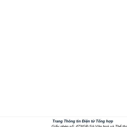
Trang Thông tin Điện tử Tổng hợp
Giấy phép số: 473/GP-Sở Văn hoá và Thể th