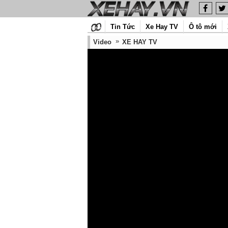
Tin Tức
Xe Hay TV
Ô tô mới
Video
XE HAY TV