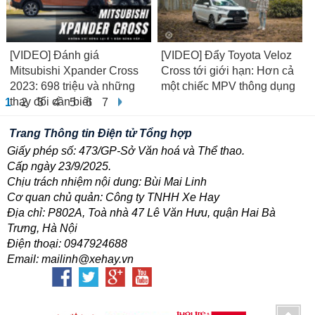
[VIDEO] Đánh giá
[VIDEO] Đẩy Toyota Veloz
Mitsubishi Xpander Cross
Cross tới giới hạn: Hơn cả
2023: 698 triệu và những
một chiếc MPV thông dụng
thay đổi cần biết
1
2
3
4
5
6
7
Trang Thông tin Điện tử Tổng hợp
Giấy phép số: 473/GP-Sở Văn hoá và Thể thao.
Cấp ngày 23/9/2025.
Chịu trách nhiệm nội dung: Bùi Mai Linh
Cơ quan chủ quản: Công ty TNHH Xe Hay
Địa chỉ: P802A, Toà nhà 47 Lê Văn Hưu, quận Hai Bà
Trưng, Hà Nội
Điện thoại: 0947924688
Email: mailinh@xehay.vn