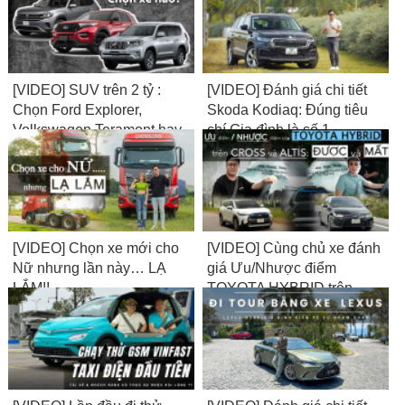
[VIDEO] SUV trên 2 tỷ :
[VIDEO] Đánh giá chi tiết
Chọn Ford Explorer,
Skoda Kodiaq: Đúng tiêu
Volkswagen Teramont hay
chí Gia đình là số 1
Toyota Land Cruiser
Prado?
[VIDEO] Chọn xe mới cho
[VIDEO] Cùng chủ xe đánh
Nữ nhưng lần này… LẠ
giá Ưu/Nhược điểm
LẮM!!
TOYOTA HYBRID trên
CROSS và ALTIS: Được
và Mất?