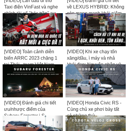
[VIDEO] Lần đầu đi thử
[VIDEO] Đánh giá chi tiết
Taxi điện VinFast và nghe
về LEXUS HYBRID: Không
chính tài xế "bóc trần" sự
còn mong manh khái niệm
thật về thu nhập...
NHÀM & VUI...
[VIDEO] Toàn cảnh diễn
[VIDEO] Khi xe chạy tốn
biến ARRC 2023 chặng 1
xăng/dầu, ì máy và nhả
tại Thái - team Việt Nam
khói đen: Nguyên nhân và
bất ngờ lọt Top
cách giải quyết là gì?
[VIDEO] Đánh giá chi tiết
[VIDEO] Honda Civic RS -
ưu/nhược điểm của
Cùng chủ xe phơi bày tất
Subaru Forester i-S
cả những thứ
Eyesight 2023
ĐƯỢC/MẤT...