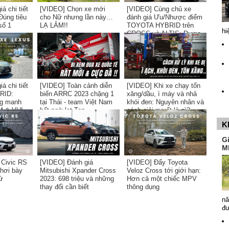
á chi tiết
[VIDEO] Chọn xe mới
[VIDEO] Cùng chủ xe
Đúng tiêu
cho Nữ nhưng lần này…
đánh giá Ưu/Nhược điểm
số 1
LẠ LẮM!!
TOYOTA HYBRID trên
hi
CROSS và ALTIS: Được
và Mất?
á chi tiết
[VIDEO] Toàn cảnh diễn
[VIDEO] Khi xe chạy tốn
RID:
biến ARRC 2023 chặng 1
xăng/dầu, ì máy và nhả
g manh
tại Thái - team Việt Nam
khói đen: Nguyên nhân và
 & VUI...
bất ngờ lọt Top
cách giải quyết là gì?
K
G
M
 Civic RS
[VIDEO] Đánh giá
[VIDEO] Đẩy Toyota
phơi bày
Mitsubishi Xpander Cross
Veloz Cross tới giới hạn:
ứ
2023: 698 triệu và những
Hơn cả một chiếc MPV
thay đổi cần biết
thông dụng
nă
đ