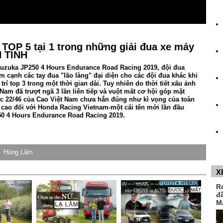
 TOP 5 tại 1 trong những giải đua xe máy
 TINH
 Suzuka JP250 4 Hours Endurance Road Racing 2019, đội đua
 cạnh các tay đua "lão làng" đại diện cho các đội đua khác khi
 trí top 3 trong một thời gian dài. Tuy nhiên do thời tiết xấu ảnh
am đã trượt ngã 3 lần liên tiếp và vuột mất cơ hội góp mặt
ộc 22/46 của Cao Việt Nam chưa hẳn đúng như kì vọng của toàn
 cao đối với Honda Racing Vietnam-một cái tên mới lần đầu
50 4 Hours Endurance Road Racing 2019.
Hùng Lâm
X
R
đ
M