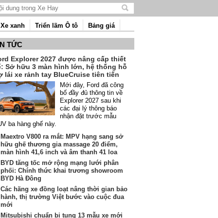
Tìm
kiếm
Xe xanh
Triển lãm Ô tô
Bảng giá
nội
dung
IN TỨC
ord Explorer 2027 được nâng cấp thiết
ế: Sở hữu 3 màn hình lớn, hệ thống hỗ
ợ lái xe rảnh tay BlueCruise tiên tiến
Mới đây, Ford đã công
bố đầy đủ thông tin về
Explorer 2027 sau khi
các đại lý thông báo
nhận đặt trước mẫu
V ba hàng ghế này.
Maextro V800 ra mắt: MPV hạng sang sở
hữu ghế thương gia massage 20 điểm,
màn hình 41,6 inch và âm thanh 41 loa
BYD tăng tốc mở rộng mạng lưới phân
phối: Chính thức khai trương showroom
BYD Hà Đông
Các hãng xe đồng loạt nâng thời gian bảo
hành, thị trường Việt bước vào cuộc đua
mới
Mitsubishi chuẩn bị tung 13 mẫu xe mới