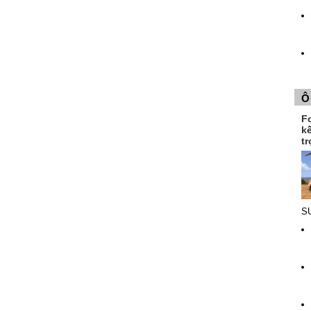
Ô
F
k
tr
SU