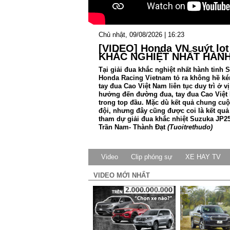
Chủ nhật, 09/08/2026 | 16:23
[VIDEO] Honda VN suýt lọt
KHẮC NGHIỆT NHẤT HÀNH
Tại giải đua khắc nghiệt nhất hành tinh
Honda Racing Vietnam tỏ ra không hề kém
tay đua Cao Việt Nam liên tục duy trì ở vị
hưởng đến đường đua, tay đua Cao Việt N
trong top đầu. Mặc dù kết quả chung cu
đội, nhưng đây cũng được coi là kết quả
tham dự giải đua khắc nhiệt Suzuka JP2
Trần Nam- Thành Đạt
(Tuoitrethudo)
Video
Clip phóng sự
XE HAY TV
VIDEO MỚI NHẤT