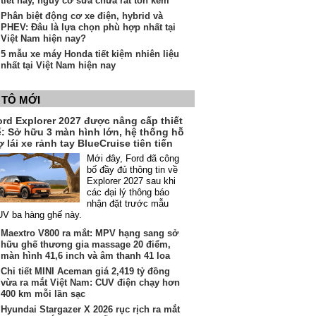
tiết này, nguy cơ sửa chữa rất tốn kém
Phân biệt động cơ xe điện, hybrid và
PHEV: Đâu là lựa chọn phù hợp nhất tại
Việt Nam hiện nay?
5 mẫu xe máy Honda tiết kiệm nhiên liệu
nhất tại Việt Nam hiện nay
 TÔ MỚI
ord Explorer 2027 được nâng cấp thiết
ế: Sở hữu 3 màn hình lớn, hệ thống hỗ
ợ lái xe rảnh tay BlueCruise tiên tiến
Mới đây, Ford đã công
bố đầy đủ thông tin về
Explorer 2027 sau khi
các đại lý thông báo
nhận đặt trước mẫu
V ba hàng ghế này.
Maextro V800 ra mắt: MPV hạng sang sở
hữu ghế thương gia massage 20 điểm,
màn hình 41,6 inch và âm thanh 41 loa
Chi tiết MINI Aceman giá 2,419 tỷ đồng
vừa ra mắt Việt Nam: CUV điện chạy hơn
400 km mỗi lần sạc
Hyundai Stargazer X 2026 rục rịch ra mắt