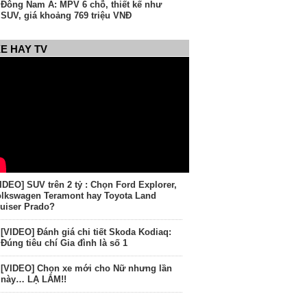
Đông Nam Á: MPV 6 chỗ, thiết kế như
SUV, giá khoảng 769 triệu VNĐ
E HAY TV
IDEO] SUV trên 2 tỷ : Chọn Ford Explorer,
lkswagen Teramont hay Toyota Land
uiser Prado?
[VIDEO] Đánh giá chi tiết Skoda Kodiaq:
Đúng tiêu chí Gia đình là số 1
[VIDEO] Chọn xe mới cho Nữ nhưng lần
này… LẠ LẮM!!