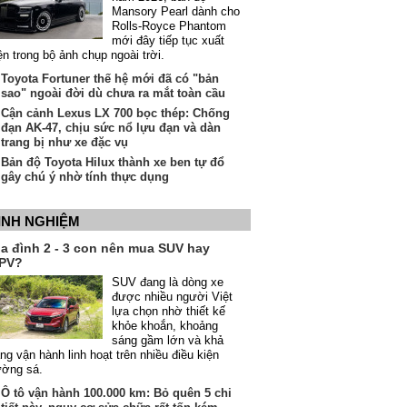
Mansory Pearl dành cho
Rolls-Royce Phantom
mới đây tiếp tục xuất
ện trong bộ ảnh chụp ngoài trời.
Toyota Fortuner thế hệ mới đã có "bản
sao" ngoài đời dù chưa ra mắt toàn cầu
Cận cảnh Lexus LX 700 bọc thép: Chống
đạn AK-47, chịu sức nổ lựu đạn và dàn
trang bị như xe đặc vụ
Bản độ Toyota Hilux thành xe ben tự đổ
gây chú ý nhờ tính thực dụng
INH NGHIỆM
ia đình 2 - 3 con nên mua SUV hay
PV?
SUV đang là dòng xe
được nhiều người Việt
lựa chọn nhờ thiết kế
khỏe khoắn, khoảng
sáng gầm lớn và khả
ng vận hành linh hoạt trên nhiều điều kiện
ường sá.
Ô tô vận hành 100.000 km: Bỏ quên 5 chi