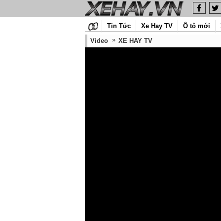
Tin Tức
Xe Hay TV
Ô tô mới
Video
XE HAY TV