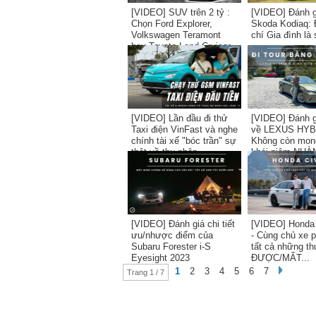
[VIDEO] SUV trên 2 tỷ :
[VIDEO] Đánh gi
Chọn Ford Explorer,
Skoda Kodiaq: 
Volkswagen Teramont
chí Gia đình là 
hay Toyota Land Cruiser
Prado?
[VIDEO] Lần đầu đi thử
[VIDEO] Đánh gi
Taxi điện VinFast và nghe
về LEXUS HYB
chính tài xế "bóc trần" sự
Không còn mon
thật về thu nhập...
khái niệm NHÀM
[VIDEO] Đánh giá chi tiết
[VIDEO] Honda
ưu/nhược điểm của
- Cùng chủ xe 
Subaru Forester i-S
tất cả những th
Eyesight 2023
ĐƯỢC/MẤT...
1
2
3
4
5
6
7
Trang 1 / 7