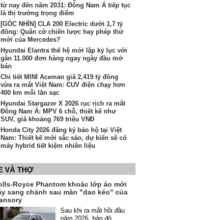
từ nay đến năm 2031: Đông Nam Á tiếp tục
là thị trường trọng điểm
[GÓC NHÌN] CLA 200 Electric dưới 1,7 tỷ
đồng: Quân cờ chiến lược hay phép thử
mới của Mercedes?
Hyundai Elantra thế hệ mới lập kỷ lục với
gần 11.000 đơn hàng ngay ngày đầu mở
bán
Chi tiết MINI Aceman giá 2,419 tỷ đồng
vừa ra mắt Việt Nam: CUV điện chạy hơn
400 km mỗi lần sạc
Hyundai Stargazer X 2026 rục rịch ra mắt
Đông Nam Á: MPV 6 chỗ, thiết kế như
SUV, giá khoảng 769 triệu VNĐ
Honda City 2026 đăng ký bảo hộ tại Việt
Nam: Thiết kế mới sắc sảo, dự kiến sẽ có
máy hybrid tiết kiệm nhiên liệu
E VÀ THỢ
olls-Royce Phantom khoác lớp áo mới
ầy sang chảnh sau màn "dao kéo" của
ansory
Sau khi ra mắt hồi đầu
năm 2026, bản độ