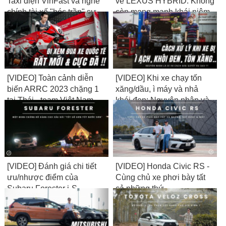
Taxi điện VinFast và nghe
về LEXUS HYBRID: Không
chính tài xế "bóc trần" sự
còn mong manh khái niệm
thật về thu nhập...
NHÀM & VUI...
[VIDEO] Toàn cảnh diễn
[VIDEO] Khi xe chạy tốn
biến ARRC 2023 chặng 1
xăng/dầu, ì máy và nhả
tại Thái - team Việt Nam
khói đen: Nguyên nhân và
bất ngờ lọt Top
cách giải quyết là gì?
[VIDEO] Đánh giá chi tiết
[VIDEO] Honda Civic RS -
ưu/nhược điểm của
Cùng chủ xe phơi bày tất
Subaru Forester i-S
cả những thứ
Eyesight 2023
ĐƯỢC/MẤT...