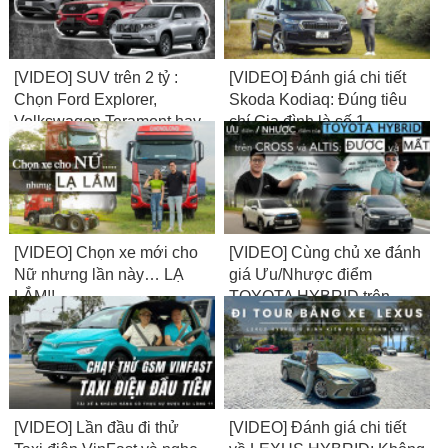
[VIDEO] SUV trên 2 tỷ :
[VIDEO] Đánh giá chi tiết
Chọn Ford Explorer,
Skoda Kodiaq: Đúng tiêu
Volkswagen Teramont hay
chí Gia đình là số 1
Toyota Land Cruiser
Prado?
[VIDEO] Chọn xe mới cho
[VIDEO] Cùng chủ xe đánh
Nữ nhưng lần này… LẠ
giá Ưu/Nhược điểm
LẮM!!
TOYOTA HYBRID trên
CROSS và ALTIS: Được
và Mất?
[VIDEO] Lần đầu đi thử
[VIDEO] Đánh giá chi tiết