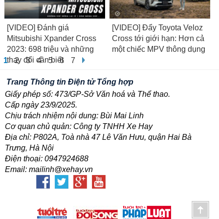
[VIDEO] Đánh giá
[VIDEO] Đẩy Toyota Veloz
Mitsubishi Xpander Cross
Cross tới giới hạn: Hơn cả
2023: 698 triệu và những
một chiếc MPV thông dụng
thay đổi cần biết
1
2
3
4
5
6
7
Trang Thông tin Điện tử Tổng hợp
Giấy phép số: 473/GP-Sở Văn hoá và Thể thao.
Cấp ngày 23/9/2025.
Chịu trách nhiệm nội dung: Bùi Mai Linh
Cơ quan chủ quản: Công ty TNHH Xe Hay
Địa chỉ: P802A, Toà nhà 47 Lê Văn Hưu, quận Hai Bà
Trưng, Hà Nội
Điện thoại: 0947924688
Email: mailinh@xehay.vn