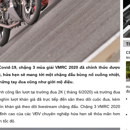
T
Ch
s
 Covid-19, chặng 3 mùa giải VMRC 2020 đã chính thức được
i, hứa hẹn sẽ mang tới một chặng đấu bùng nổ cuồng nhiệt,
những tay đua cũng như giới mộ điệu.
ma
đị
 công lần lượt tại trường đua 2K ( tháng 6/2020) và trường đua
ghìn lượt khán giả đã trực tiếp đến sân theo dõi cuộc đua, kèm
ìn khán giả theo dõi livestream chặng đấu. Chặng 3 VMRC 2020
à đỉnh cao của các VĐV chuyên nghiệp hứa hẹn sẽ thỏa mãn hơn
h tốc độ.