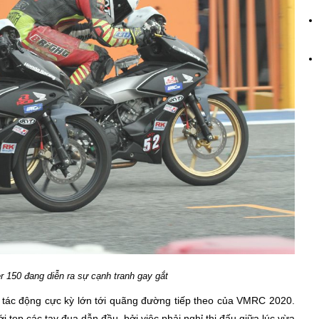
 150 đang diễn ra sự cạnh tranh gay gắt
tác động cực kỳ lớn tới quãng đường tiếp theo của VMRC 2020.
ới top các tay đua dẫn đầu, bởi việc phải nghỉ thi đấu giữa lúc vừa