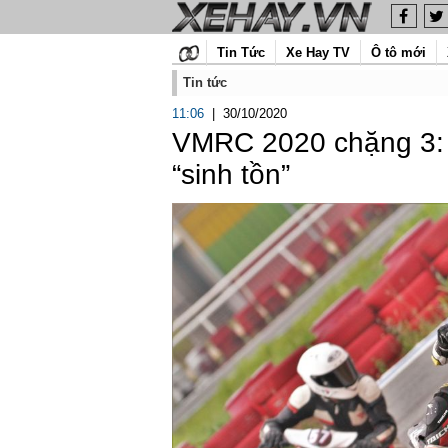
Tin Tức
Xe Hay TV
Ô tô mới
Tin tức
11:06
|
30/10/2020
VMRC 2020 chặng 3: 
“sinh tồn”