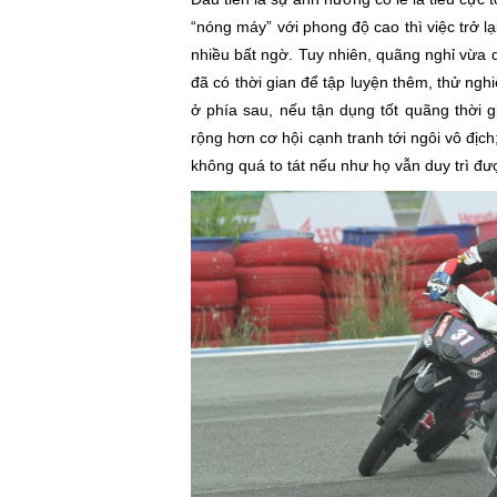
“nóng máy” với phong độ cao thì việc trở lại
nhiều bất ngờ. Tuy nhiên, quãng nghỉ vừa q
đã có thời gian để tập luyện thêm, thử ngh
ở phía sau, nếu tận dụng tốt quãng thời 
rộng hơn cơ hội cạnh tranh tới ngôi vô địch
không quá to tát nếu như họ vẫn duy trì đư