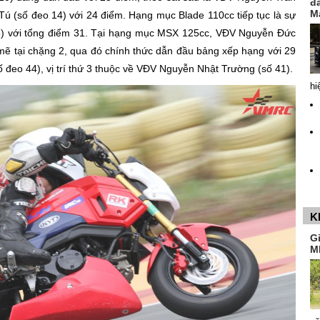
đ
M
ú (số đeo 14) với 24 điểm. Hạng mục Blade 110cc tiếp tục là sự
) với tổng điểm 31. Tại hạng mục MSX 125cc, VĐV Nguyễn Đức
ẽ tại chặng 2, qua đó chính thức dẫn đầu bảng xếp hạng với 29
đeo 44), vị trí thứ 3 thuộc về VĐV Nguyễn Nhật Trường (số 41).
hi
K
G
M