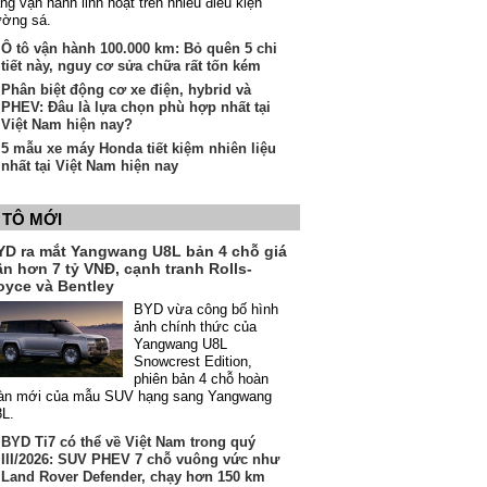
ng vận hành linh hoạt trên nhiều điều kiện
ường sá.
Ô tô vận hành 100.000 km: Bỏ quên 5 chi
tiết này, nguy cơ sửa chữa rất tốn kém
Phân biệt động cơ xe điện, hybrid và
PHEV: Đâu là lựa chọn phù hợp nhất tại
Việt Nam hiện nay?
5 mẫu xe máy Honda tiết kiệm nhiên liệu
nhất tại Việt Nam hiện nay
 TÔ MỚI
YD ra mắt Yangwang U8L bản 4 chỗ giá
ần hơn 7 tỷ VNĐ, cạnh tranh Rolls-
oyce và Bentley
BYD vừa công bố hình
ảnh chính thức của
Yangwang U8L
Snowcrest Edition,
phiên bản 4 chỗ hoàn
àn mới của mẫu SUV hạng sang Yangwang
8L.
BYD Ti7 có thể về Việt Nam trong quý
III/2026: SUV PHEV 7 chỗ vuông vức như
Land Rover Defender, chạy hơn 150 km