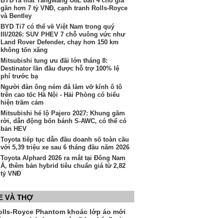
BYD ra mắt Yangwang U8L bản 4 chỗ giá
gần hơn 7 tỷ VNĐ, cạnh tranh Rolls-Royce
và Bentley
BYD Ti7 có thể về Việt Nam trong quý
III/2026: SUV PHEV 7 chỗ vuông vức như
Land Rover Defender, chạy hơn 150 km
không tốn xăng
Mitsubishi tung ưu đãi lớn tháng 8:
Destinator lần đầu được hỗ trợ 100% lệ
phí trước bạ
Người đàn ông ném đá làm vỡ kính ô tô
trên cao tốc Hà Nội - Hải Phòng có biểu
hiện trầm cảm
Mitsubishi hé lộ Pajero 2027: Khung gầm
rời, dẫn động bốn bánh S-AWC, có thể có
bản HEV
Toyota tiếp tục dẫn đầu doanh số toàn cầu
với 5,39 triệu xe sau 6 tháng đầu năm 2026
Toyota Alphard 2026 ra mắt tại Đông Nam
Á, thêm bản hybrid tiêu chuẩn giá từ 2,82
tỷ VNĐ
E VÀ THỢ
olls-Royce Phantom khoác lớp áo mới