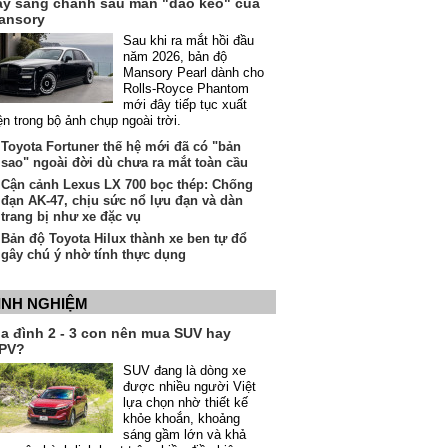
ầy sang chảnh sau màn "dao kéo" của
ansory
Sau khi ra mắt hồi đầu
năm 2026, bản độ
Mansory Pearl dành cho
Rolls-Royce Phantom
mới đây tiếp tục xuất
ện trong bộ ảnh chụp ngoài trời.
Toyota Fortuner thế hệ mới đã có "bản
sao" ngoài đời dù chưa ra mắt toàn cầu
Cận cảnh Lexus LX 700 bọc thép: Chống
đạn AK-47, chịu sức nổ lựu đạn và dàn
trang bị như xe đặc vụ
Bản độ Toyota Hilux thành xe ben tự đổ
gây chú ý nhờ tính thực dụng
INH NGHIỆM
ia đình 2 - 3 con nên mua SUV hay
PV?
SUV đang là dòng xe
được nhiều người Việt
lựa chọn nhờ thiết kế
khỏe khoắn, khoảng
sáng gầm lớn và khả