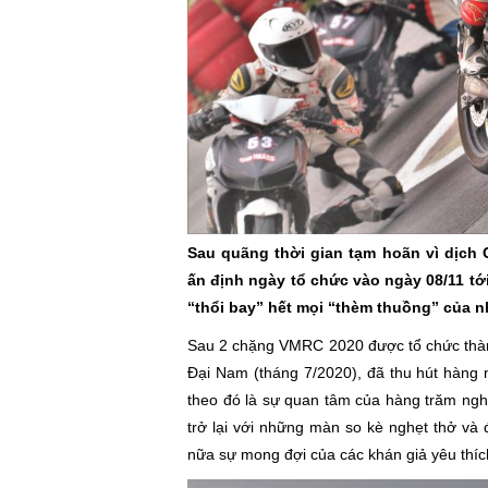
Sau quãng thời gian tạm hoãn vì dịch
ấn định ngày tổ chức vào ngày 08/11 tớ
“thổi bay” hết mọi “thèm thuồng” của 
Sau 2 chặng VMRC 2020 được tổ chức thành
Đại Nam (tháng 7/2020), đã thu hút hàng n
theo đó là sự quan tâm của hàng trăm ngh
trở lại với những màn so kè nghẹt thở v
nữa sự mong đợi của các khán giả yêu thíc