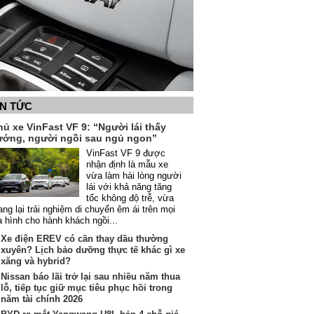
IN TỨC
ủ xe VinFast VF 9: “Người lái thấy
ướng, người ngồi sau ngủ ngon”
VinFast VF 9 được
nhận định là mẫu xe
vừa làm hài lòng người
lái với khả năng tăng
tốc không độ trễ, vừa
ng lại trải nghiệm di chuyển êm ái trên mọi
a hình cho hành khách ngồi...
Xe điện EREV có cần thay dầu thường
xuyên? Lịch bảo dưỡng thực tế khác gì xe
xăng và hybrid?
Nissan báo lãi trở lại sau nhiều năm thua
lỗ, tiếp tục giữ mục tiêu phục hồi trong
năm tài chính 2026