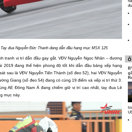
nă
đ
: Tay đua Nguyễn Đức Thanh đang dẫn đầu hạng mục MSX 125
h tranh vị trí dẫn đầu gay gắt. VĐV Nguyễn Ngọc Nhân – đương
Ô
i 2019 đang thể hiện phong độ tốt khi dẫn đầu bảng xếp hạng
B
sát sau là VĐV Nguyễn Tiến Thành (số đeo 52), hai VĐV Nguyễn
g
R
ng Giang (số đeo 54) đang có cùng 19 điểm và xếp vị trí thứ 3.
ng AE Đông Nam Á đang chiếm giữ vị trí cao nhất, tay đua Lê
ng mục này.
to
U