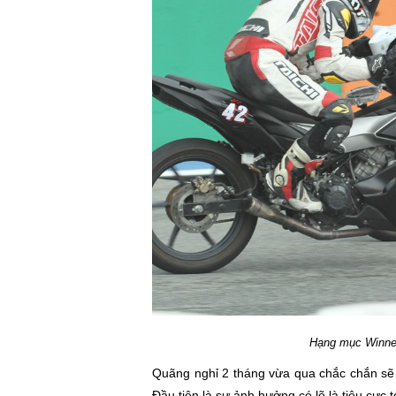
Hạng mục Winner
Quãng nghỉ 2 tháng vừa qua chắc chắn sẽ 
Đầu tiên là sự ảnh hưởng có lẽ là tiêu cực t