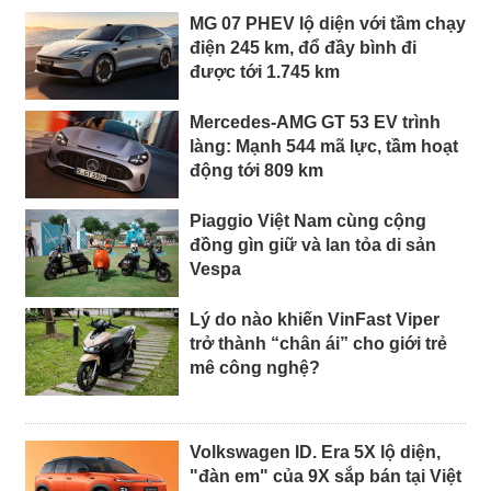
MG 07 PHEV lộ diện với tầm chạy
điện 245 km, đổ đầy bình đi
được tới 1.745 km
Mercedes-AMG GT 53 EV trình
làng: Mạnh 544 mã lực, tầm hoạt
động tới 809 km
Piaggio Việt Nam cùng cộng
đồng gìn giữ và lan tỏa di sản
Vespa
Lý do nào khiến VinFast Viper
trở thành “chân ái” cho giới trẻ
mê công nghệ?
Volkswagen ID. Era 5X lộ diện,
"đàn em" của 9X sắp bán tại Việt