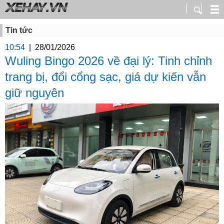
Tin tức
10:54
|
28/01/2026
Wuling Bingo 2026 về đại lý: Tinh chỉnh
trang bị, đổi cổng sạc, giá dự kiến vẫn
giữ nguyên