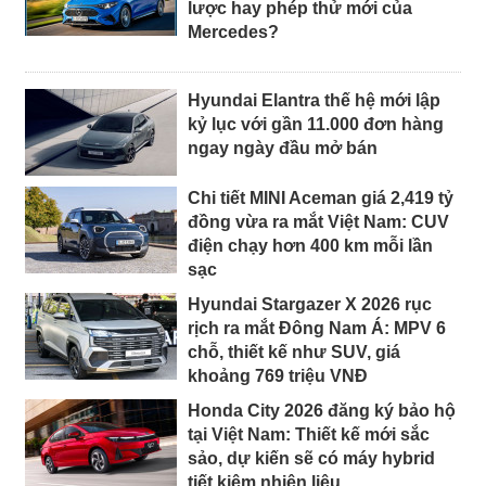
lược hay phép thử mới của
Mercedes?
Hyundai Elantra thế hệ mới lập
kỷ lục với gần 11.000 đơn hàng
ngay ngày đầu mở bán
Chi tiết MINI Aceman giá 2,419 tỷ
đồng vừa ra mắt Việt Nam: CUV
điện chạy hơn 400 km mỗi lần
sạc
Hyundai Stargazer X 2026 rục
rịch ra mắt Đông Nam Á: MPV 6
chỗ, thiết kế như SUV, giá
khoảng 769 triệu VNĐ
Honda City 2026 đăng ký bảo hộ
tại Việt Nam: Thiết kế mới sắc
sảo, dự kiến sẽ có máy hybrid
tiết kiệm nhiên liệu