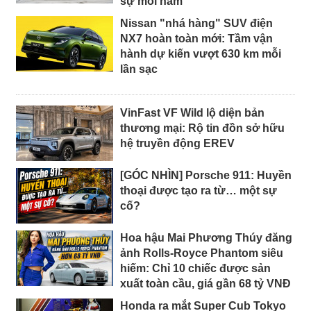
sự mỗi năm
Nissan "nhá hàng" SUV điện
NX7 hoàn toàn mới: Tầm vận
hành dự kiến vượt 630 km mỗi
lần sạc
VinFast VF Wild lộ diện bản
thương mại: Rộ tin đồn sở hữu
hệ truyền động EREV
[GÓC NHÌN] Porsche 911: Huyền
thoại được tạo ra từ… một sự
cố?
Hoa hậu Mai Phương Thúy đăng
ảnh Rolls-Royce Phantom siêu
hiếm: Chỉ 10 chiếc được sản
xuất toàn cầu, giá gần 68 tỷ VNĐ
Honda ra mắt Super Cub Tokyo