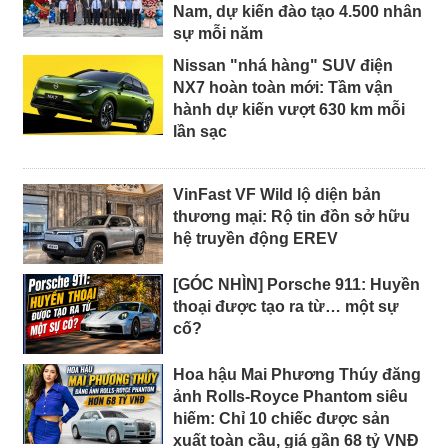
Nam, dự kiến đào tạo 4.500 nhân
sự mỗi năm
Nissan "nhá hàng" SUV điện
NX7 hoàn toàn mới: Tầm vận
hành dự kiến vượt 630 km mỗi
lần sạc
VinFast VF Wild lộ diện bản
thương mại: Rộ tin đồn sở hữu
hệ truyền động EREV
[GÓC NHÌN] Porsche 911: Huyền
thoại được tạo ra từ… một sự
cố?
Hoa hậu Mai Phương Thúy đăng
ảnh Rolls-Royce Phantom siêu
hiếm: Chỉ 10 chiếc được sản
xuất toàn cầu, giá gần 68 tỷ VNĐ