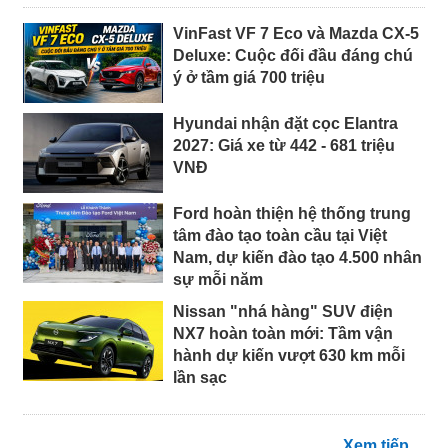
VinFast VF 7 Eco và Mazda CX-5
Deluxe: Cuộc đối đầu đáng chú
ý ở tầm giá 700 triệu
Hyundai nhận đặt cọc Elantra
2027: Giá xe từ 442 - 681 triệu
VNĐ
Ford hoàn thiện hệ thống trung
tâm đào tạo toàn cầu tại Việt
Nam, dự kiến đào tạo 4.500 nhân
sự mỗi năm
Nissan "nhá hàng" SUV điện
NX7 hoàn toàn mới: Tầm vận
hành dự kiến vượt 630 km mỗi
lần sạc
Xem tiếp ...