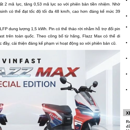
ất 2 mã lực, tăng 0,53 mã lực so với phiên bản tiền nhiệm. Nhờ
inh có thể đạt tốc độ tối đa 48 km/h, cao hơn đáng kể mức 39
LFP dung lượng 1,5 kWh. Pin có thể tháo rời nhằm hỗ trợ đổi pin
ast trên toàn quốc. Theo công bố từ hãng, Flazz Max có thể di
 đầy, cải thiện đáng kể phạm vi hoạt động so với phiên bản cũ.
X
R
đ