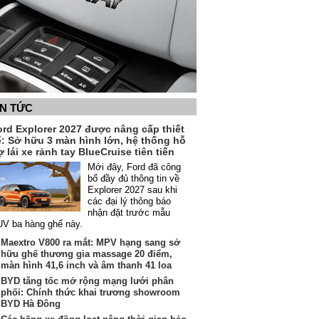
IN TỨC
ord Explorer 2027 được nâng cấp thiết
ế: Sở hữu 3 màn hình lớn, hệ thống hỗ
ợ lái xe rảnh tay BlueCruise tiên tiến
Mới đây, Ford đã công
bố đầy đủ thông tin về
Explorer 2027 sau khi
các đại lý thông báo
nhận đặt trước mẫu
V ba hàng ghế này.
Maextro V800 ra mắt: MPV hạng sang sở
hữu ghế thương gia massage 20 điểm,
màn hình 41,6 inch và âm thanh 41 loa
BYD tăng tốc mở rộng mạng lưới phân
phối: Chính thức khai trương showroom
BYD Hà Đông