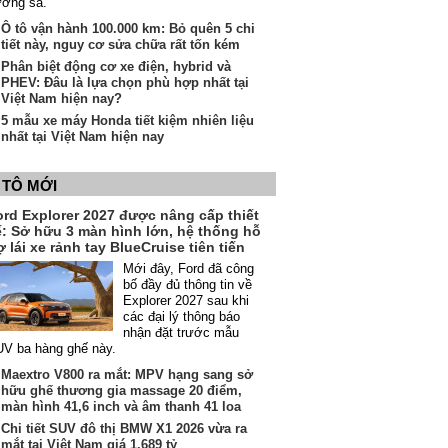
ường sá.
Ô tô vận hành 100.000 km: Bỏ quên 5 chi
tiết này, nguy cơ sửa chữa rất tốn kém
Phân biệt động cơ xe điện, hybrid và
PHEV: Đâu là lựa chọn phù hợp nhất tại
Việt Nam hiện nay?
5 mẫu xe máy Honda tiết kiệm nhiên liệu
nhất tại Việt Nam hiện nay
 TÔ MỚI
ord Explorer 2027 được nâng cấp thiết
ế: Sở hữu 3 màn hình lớn, hệ thống hỗ
ợ lái xe rảnh tay BlueCruise tiên tiến
Mới đây, Ford đã công
bố đầy đủ thông tin về
Explorer 2027 sau khi
các đại lý thông báo
nhận đặt trước mẫu
V ba hàng ghế này.
Maextro V800 ra mắt: MPV hạng sang sở
hữu ghế thương gia massage 20 điểm,
màn hình 41,6 inch và âm thanh 41 loa
Chi tiết SUV đô thị BMW X1 2026 vừa ra
mắt tại Việt Nam giá 1,689 tỷ