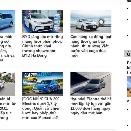
đ
ra mắt:
BYD tăng tốc mở rộng
Các hãng xe đồng loạt
ng sở
mạng lưới phân phối:
nâng thời gian bảo
ng gia
Chính thức khai
hành, thị trường Việt
iểm,
trương showroom
bước vào cuộc đua
Ô
 inch và
BYD Hà Đông
mới
oa
F
k
tr
uẩn bị
[GÓC NHÌN] CLA 200
Hyundai Elantra thế hệ
SU
e mới từ
Electric dưới 1,7 tỷ
mới lập kỷ lục với gần
2031:
đồng: Quân cờ chiến
11.000 đơn hàng ngay
ếp tục
lược hay phép thử
ngày đầu mở bán
trọng
mới của Mercedes?