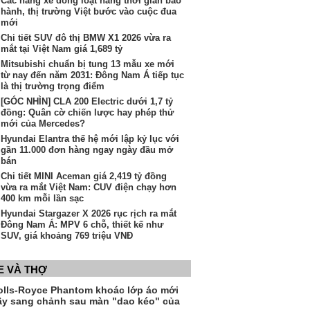
Các hãng xe đồng loạt nâng thời gian bảo
hành, thị trường Việt bước vào cuộc đua
mới
Chi tiết SUV đô thị BMW X1 2026 vừa ra
mắt tại Việt Nam giá 1,689 tỷ
Mitsubishi chuẩn bị tung 13 mẫu xe mới
từ nay đến năm 2031: Đông Nam Á tiếp tục
là thị trường trọng điểm
[GÓC NHÌN] CLA 200 Electric dưới 1,7 tỷ
đồng: Quân cờ chiến lược hay phép thử
mới của Mercedes?
Hyundai Elantra thế hệ mới lập kỷ lục với
gần 11.000 đơn hàng ngay ngày đầu mở
bán
Chi tiết MINI Aceman giá 2,419 tỷ đồng
vừa ra mắt Việt Nam: CUV điện chạy hơn
400 km mỗi lần sạc
Hyundai Stargazer X 2026 rục rịch ra mắt
Đông Nam Á: MPV 6 chỗ, thiết kế như
SUV, giá khoảng 769 triệu VNĐ
E VÀ THỢ
olls-Royce Phantom khoác lớp áo mới
ầy sang chảnh sau màn "dao kéo" của