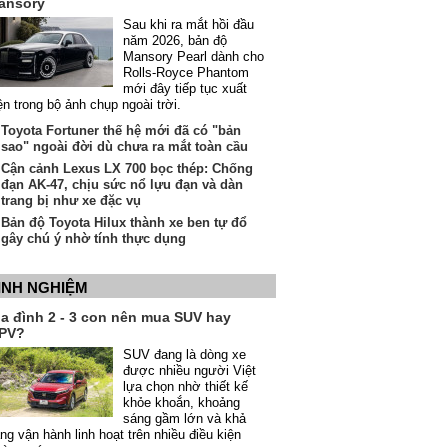
ansory
Sau khi ra mắt hồi đầu
năm 2026, bản độ
Mansory Pearl dành cho
Rolls-Royce Phantom
mới đây tiếp tục xuất
ện trong bộ ảnh chụp ngoài trời.
Toyota Fortuner thế hệ mới đã có "bản
sao" ngoài đời dù chưa ra mắt toàn cầu
Cận cảnh Lexus LX 700 bọc thép: Chống
đạn AK-47, chịu sức nổ lựu đạn và dàn
trang bị như xe đặc vụ
Bản độ Toyota Hilux thành xe ben tự đổ
gây chú ý nhờ tính thực dụng
INH NGHIỆM
ia đình 2 - 3 con nên mua SUV hay
PV?
SUV đang là dòng xe
được nhiều người Việt
lựa chọn nhờ thiết kế
khỏe khoắn, khoảng
sáng gầm lớn và khả
ng vận hành linh hoạt trên nhiều điều kiện