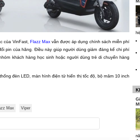
M
hi
ác của VinFast,
Flazz Max
vẫn được áp dụng chính sách miễn phí
 đổi pin của hãng. Điều này giúp người dùng giảm đáng kể chi phí
i nhóm khách hàng học sinh hoặc người dùng trẻ di chuyển hàng
 thống đèn LED, màn hình điện tử hiển thị tốc độ, bộ mâm 10 inch
K
G
M
azz Max
Viper
nă