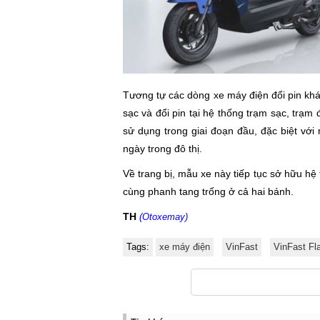
Tương tự các dòng xe máy điện đổi pin kh
sạc và đổi pin tại hệ thống trạm sạc, trạm
sử dụng trong giai đoạn đầu, đặc biệt vớ
ngày trong đô thị.
Về trang bị, mẫu xe này tiếp tục sở hữu hệ
cùng phanh tang trống ở cả hai bánh.
TH
(Otoxemay)
Tags:
xe máy điện
VinFast
VinFast Fl