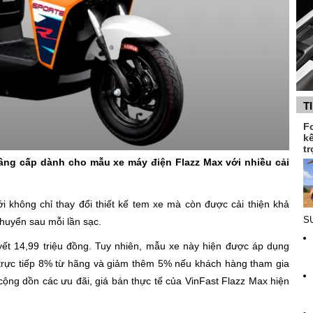
T
F
k
tr
nâng cấp dành cho mẫu xe máy điện Flazz Max với nhiều cải
i không chỉ thay đổi thiết kế tem xe mà còn được cải thiện khả
SU
huyển sau mỗi lần sạc.
yết 14,99 triệu đồng. Tuy nhiên, mẫu xe này hiện được áp dụng
trực tiếp 8% từ hãng và giảm thêm 5% nếu khách hàng tham gia
cộng dồn các ưu đãi, giá bán thực tế của VinFast Flazz Max hiện