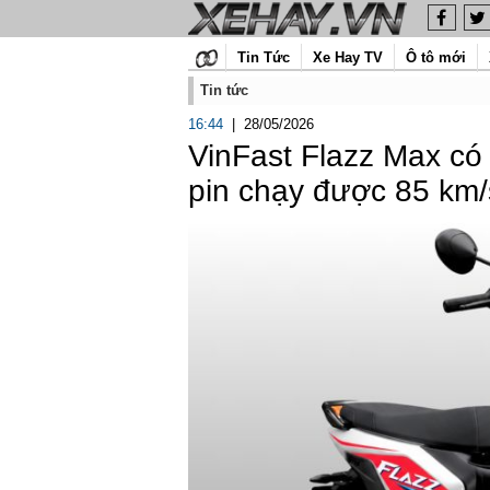
Tin Tức
Xe Hay TV
Ô tô mới
Tin tức
16:44
|
28/05/2026
VinFast Flazz Max có
pin chạy được 85 km/s