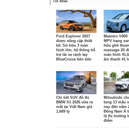
Tin khác
Ford Explorer 2027
Maextro V800 
được nâng cấp thiết
MPV hạng sa
kế: Sở hữu 3 màn
hữu ghế thươ
hình lớn, hệ thống hỗ
massage 20 đ
trợ lái xe rảnh tay
màn hình 41,6
BlueCruise tiên tiến
âm thanh 41 l
Chi tiết SUV đô thị
Mitsubishi ch
BMW X1 2026 vừa ra
tung 13 mẫu x
mắt tại Việt Nam giá
nay đến năm 
1,689 tỷ
Đông Nam Á ti
là thị trường 
điểm