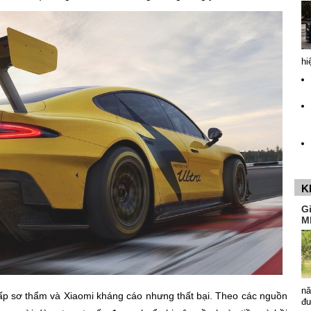
hi
K
G
M
nă
cấp sơ thẩm và Xiaomi kháng cáo nhưng thất bại. Theo các nguồn
đ