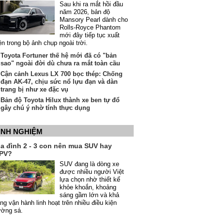
Sau khi ra mắt hồi đầu
năm 2026, bản độ
Mansory Pearl dành cho
Rolls-Royce Phantom
mới đây tiếp tục xuất
ện trong bộ ảnh chụp ngoài trời.
Toyota Fortuner thế hệ mới đã có "bản
sao" ngoài đời dù chưa ra mắt toàn cầu
Cận cảnh Lexus LX 700 bọc thép: Chống
đạn AK-47, chịu sức nổ lựu đạn và dàn
trang bị như xe đặc vụ
Bản độ Toyota Hilux thành xe ben tự đổ
gây chú ý nhờ tính thực dụng
INH NGHIỆM
ia đình 2 - 3 con nên mua SUV hay
PV?
SUV đang là dòng xe
được nhiều người Việt
lựa chọn nhờ thiết kế
khỏe khoắn, khoảng
sáng gầm lớn và khả
ng vận hành linh hoạt trên nhiều điều kiện
ường sá.