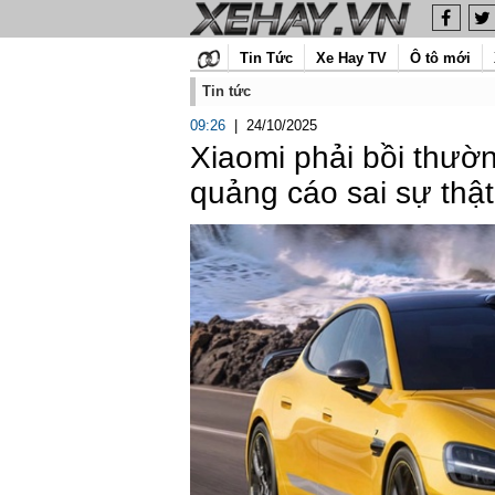
Tin Tức
Xe Hay TV
Ô tô mới
Tin tức
09:26
|
24/10/2025
Xiaomi phải bồi thườ
quảng cáo sai sự thật