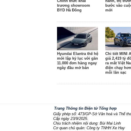
Chính thức khai
hành, thị trườ
trương showroom
bước vào cuộ
BYD Hà Đông
mới
Hyundai Elantra thế hệ
Chi tiết MINI
mới lập kỷ lục với gần
giá 2,419 tỷ 
11.000 đơn hàng ngay
ra mắt Việt N
ngày đầu mở bán
điện chạy hơ
mỗi lần sạc
Trang Thông tin Điện tử Tổng hợp
Giấy phép số: 473/GP-Sở Văn hoá và Thể th
Cấp ngày 23/9/2025.
Chịu trách nhiệm nội dung: Bùi Mai Linh
Cơ quan chủ quản: Công ty TNHH Xe Hay