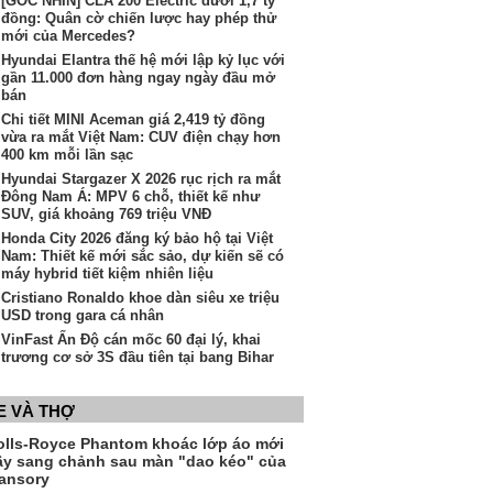
[GÓC NHÌN] CLA 200 Electric dưới 1,7 tỷ
đồng: Quân cờ chiến lược hay phép thử
mới của Mercedes?
Hyundai Elantra thế hệ mới lập kỷ lục với
gần 11.000 đơn hàng ngay ngày đầu mở
bán
Chi tiết MINI Aceman giá 2,419 tỷ đồng
vừa ra mắt Việt Nam: CUV điện chạy hơn
400 km mỗi lần sạc
Hyundai Stargazer X 2026 rục rịch ra mắt
Đông Nam Á: MPV 6 chỗ, thiết kế như
SUV, giá khoảng 769 triệu VNĐ
Honda City 2026 đăng ký bảo hộ tại Việt
Nam: Thiết kế mới sắc sảo, dự kiến sẽ có
máy hybrid tiết kiệm nhiên liệu
Cristiano Ronaldo khoe dàn siêu xe triệu
USD trong gara cá nhân
VinFast Ấn Độ cán mốc 60 đại lý, khai
trương cơ sở 3S đầu tiên tại bang Bihar
E VÀ THỢ
olls-Royce Phantom khoác lớp áo mới
ầy sang chảnh sau màn "dao kéo" của
ansory