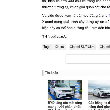
tin, hiện có hơn 300 chủ xe trong các nhó
thường tương tự, khiến giới quan sát cho rằ
Vụ việc được xem là bài học đắt giá cho
Xiaomi trong quá trình xây dựng uy tín tr
kiện này có thể ảnh hưởng tiêu cực đến hìn
TH
(Tuoitrethudo)
Tags:
Xiaomi
Xiaomi SU7 Ultra
Xiaomi 
Tin khác
BYD tăng tốc mở rộng
Các hãng xe đ
mạng lưới phân phối:
nâng thời gia