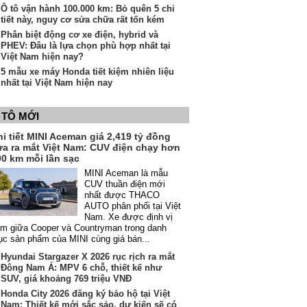
Ô tô vận hành 100.000 km: Bỏ quên 5 chi
tiết này, nguy cơ sửa chữa rất tốn kém
Phân biệt động cơ xe điện, hybrid và
PHEV: Đâu là lựa chọn phù hợp nhất tại
Việt Nam hiện nay?
5 mẫu xe máy Honda tiết kiệm nhiên liệu
nhất tại Việt Nam hiện nay
 TÔ MỚI
i tiết MINI Aceman giá 2,419 tỷ đồng
ừa ra mắt Việt Nam: CUV điện chạy hơn
00 km mỗi lần sạc
MINI Aceman là mẫu
CUV thuần điện mới
nhất được THACO
AUTO phân phối tại Việt
Nam. Xe được định vị
m giữa Cooper và Countryman trong danh
c sản phẩm của MINI cùng giá bán...
Hyundai Stargazer X 2026 rục rịch ra mắt
Đông Nam Á: MPV 6 chỗ, thiết kế như
SUV, giá khoảng 769 triệu VNĐ
Honda City 2026 đăng ký bảo hộ tại Việt
Nam: Thiết kế mới sắc sảo, dự kiến sẽ có