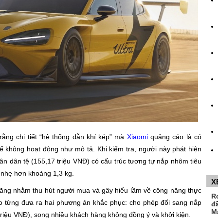
rằng chi tiết “hệ thống dẫn khí kép” mà
Xiaomi
quảng cáo là có
 không hoạt động như mô tả. Khi kiểm tra, người này phát hiện
ân dân tệ (155,17 triệu VNĐ) có cấu trúc tương tự nắp nhôm tiêu
ỉ nhẹ hơn khoảng 1,3 kg.
X
năng nhằm thu hút người mua và gây hiểu lầm về công năng thực
R
o từng đưa ra hai phương án khắc phục: cho phép đổi sang nắp
đ
M
triệu VNĐ), song nhiều khách hàng không đồng ý và khởi kiện.