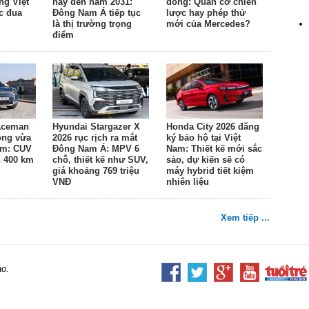
ng Việt
nay đến năm 2031:
đồng: Quân cờ chiến
c đua
Đông Nam Á tiếp tục
lược hay phép thử
là thị trường trọng
mới của Mercedes?
điểm
 Aceman
Hyundai Stargazer X
Honda City 2026 đăng
đồng vừa
2026 rục rịch ra mắt
ký bảo hộ tại Việt
am: CUV
Đông Nam Á: MPV 6
Nam: Thiết kế mới sắc
n 400 km
chỗ, thiết kế như SUV,
sảo, dự kiến sẽ có
giá khoảng 769 triệu
máy hybrid tiết kiệm
VNĐ
nhiên liệu
Xem tiếp ...
ao.