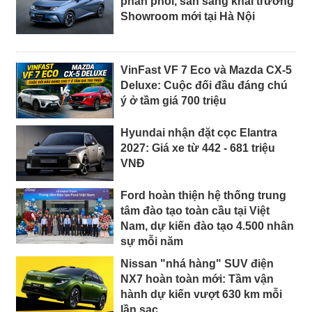
phân phối, sẵn sàng khai trương
Showroom mới tại Hà Nội
VinFast VF 7 Eco và Mazda CX-5
Deluxe: Cuộc đối đầu đáng chú
ý ở tầm giá 700 triệu
Hyundai nhận đặt cọc Elantra
2027: Giá xe từ 442 - 681 triệu
VNĐ
Ford hoàn thiện hệ thống trung
tâm đào tạo toàn cầu tại Việt
Nam, dự kiến đào tạo 4.500 nhân
sự mỗi năm
Nissan "nhá hàng" SUV điện
NX7 hoàn toàn mới: Tầm vận
hành dự kiến vượt 630 km mỗi
lần sạc