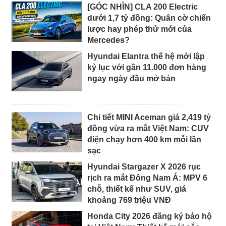
[GÓC NHÌN] CLA 200 Electric
dưới 1,7 tỷ đồng: Quân cờ chiến
lược hay phép thử mới của
Mercedes?
Hyundai Elantra thế hệ mới lập
kỷ lục với gần 11.000 đơn hàng
ngay ngày đầu mở bán
Chi tiết MINI Aceman giá 2,419 tỷ
đồng vừa ra mắt Việt Nam: CUV
điện chạy hơn 400 km mỗi lần
sạc
Hyundai Stargazer X 2026 rục
rịch ra mắt Đông Nam Á: MPV 6
chỗ, thiết kế như SUV, giá
khoảng 769 triệu VNĐ
Honda City 2026 đăng ký bảo hộ