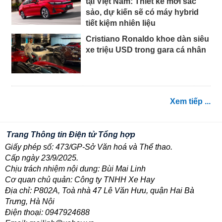
tại Việt Nam: Thiết kế mới sắc
sảo, dự kiến sẽ có máy hybrid
tiết kiệm nhiên liệu
Cristiano Ronaldo khoe dàn siêu
xe triệu USD trong gara cá nhân
Xem tiếp ...
Trang Thông tin Điện tử Tổng hợp
Giấy phép số: 473/GP-Sở Văn hoá và Thể thao.
Cấp ngày 23/9/2025.
Chịu trách nhiệm nội dung: Bùi Mai Linh
Cơ quan chủ quản: Công ty TNHH Xe Hay
Địa chỉ: P802A, Toà nhà 47 Lê Văn Hưu, quận Hai Bà
Trưng, Hà Nội
Điện thoại: 0947924688