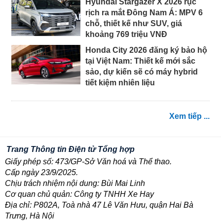
Hyundai Stargazer X 2026 rục
rịch ra mắt Đông Nam Á: MPV 6
chỗ, thiết kế như SUV, giá
khoảng 769 triệu VNĐ
Honda City 2026 đăng ký bảo hộ
tại Việt Nam: Thiết kế mới sắc
sảo, dự kiến sẽ có máy hybrid
tiết kiệm nhiên liệu
Xem tiếp ...
Trang Thông tin Điện tử Tổng hợp
Giấy phép số: 473/GP-Sở Văn hoá và Thể thao.
Cấp ngày 23/9/2025.
Chịu trách nhiệm nội dung: Bùi Mai Linh
Cơ quan chủ quản: Công ty TNHH Xe Hay
Địa chỉ: P802A, Toà nhà 47 Lê Văn Hưu, quận Hai Bà
Trưng, Hà Nội