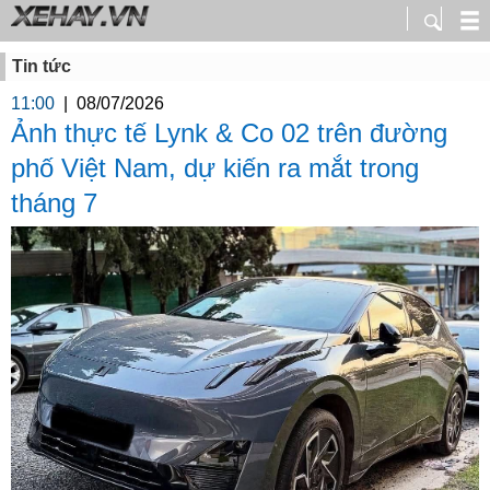
Tin tức
11:00
|
08/07/2026
Ảnh thực tế Lynk & Co 02 trên đường
phố Việt Nam, dự kiến ra mắt trong
tháng 7