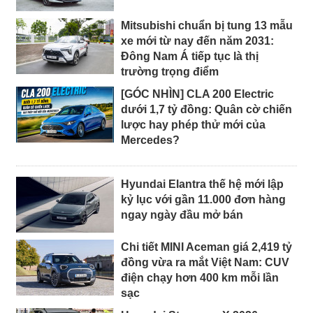
Mitsubishi chuẩn bị tung 13 mẫu
xe mới từ nay đến năm 2031:
Đông Nam Á tiếp tục là thị
trường trọng điểm
[GÓC NHÌN] CLA 200 Electric
dưới 1,7 tỷ đồng: Quân cờ chiến
lược hay phép thử mới của
Mercedes?
Hyundai Elantra thế hệ mới lập
kỷ lục với gần 11.000 đơn hàng
ngay ngày đầu mở bán
Chi tiết MINI Aceman giá 2,419 tỷ
đồng vừa ra mắt Việt Nam: CUV
điện chạy hơn 400 km mỗi lần
sạc