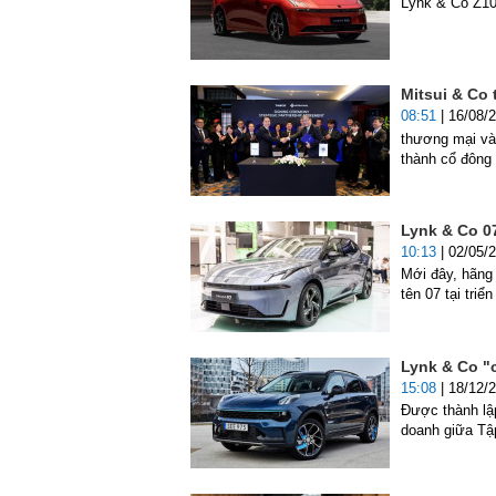
Lynk & Co Z10
Mitsui & Co
08:51
| 16/08/
thương mại và 
thành cổ đông
Lynk & Co 0
10:13
| 02/05/
Mới đây, hãng
tên 07 tại tri
Lynk & Co "
15:08
| 18/12/
Được thành lập
doanh giữa Tập