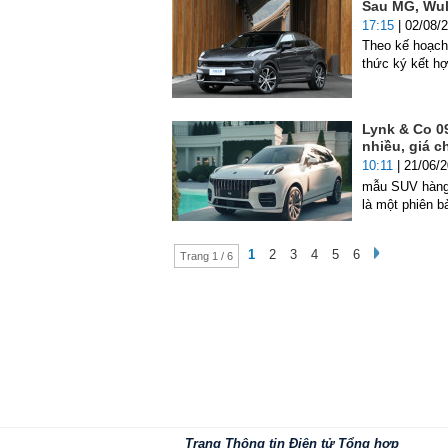
Sau MG, Wul
17:15
| 02/08/
Theo kế hoạch,
thức ký kết hợ
Lynk & Co 09
nhiều, giá c
10:11
| 21/06/
mẫu SUV hàng 
là một phiên b
1
2
3
4
5
6
Trang 1 / 6
Trang Thông tin Điện tử Tổng hợp