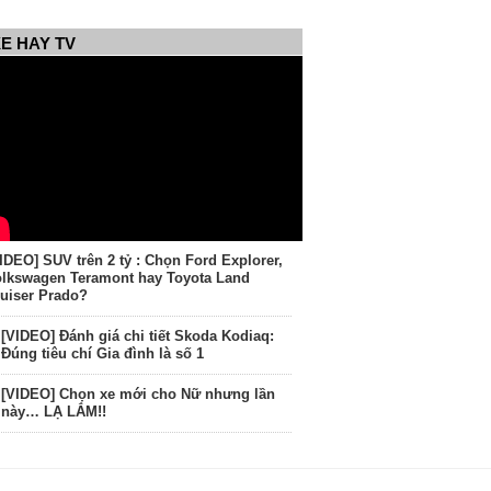
E HAY TV
IDEO] SUV trên 2 tỷ : Chọn Ford Explorer,
lkswagen Teramont hay Toyota Land
uiser Prado?
[VIDEO] Đánh giá chi tiết Skoda Kodiaq:
Đúng tiêu chí Gia đình là số 1
[VIDEO] Chọn xe mới cho Nữ nhưng lần
này… LẠ LẮM!!