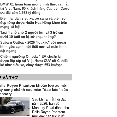
BMW X1 hoàn toàn mới chính thức ra mắt
tại Việt Nam: 80 khách hàng đầu tiên được
ưu đãi còn 1,668 tỷ đồng
Điểm lại dàn siêu xe, xe sang và biển số
đẹp từng được Huấn Hoa Hồng khoe trên
mạng xã hội
Taxi 4 chỗ chở 2 người lớn và 3 trẻ em
dưới 10 tuổi có bị xử phạt không?
Subaru Outback 2026 "lột xác" với ngoại
hình góc cạnh, nội thất mới và màn hình
đặt ngang
Chiêm ngưỡng Omoda 4 EV chuẩn bị
được lắp ráp tại Việt Nam: CUV cỡ C thiết
kế như siêu xe, chạy được 553 km/sạc
E VÀ THỢ
olls-Royce Phantom khoác lớp áo mới
ầy sang chảnh sau màn "dao kéo" của
ansory
Sau khi ra mắt hồi đầu
năm 2026, bản độ
Mansory Pearl dành cho
Rolls-Royce Phantom
mới đây tiếp tục xuất