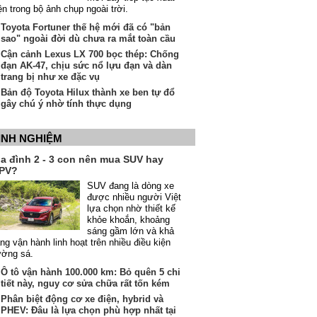
ện trong bộ ảnh chụp ngoài trời.
Toyota Fortuner thế hệ mới đã có "bản
sao" ngoài đời dù chưa ra mắt toàn cầu
Cận cảnh Lexus LX 700 bọc thép: Chống
đạn AK-47, chịu sức nổ lựu đạn và dàn
trang bị như xe đặc vụ
Bản độ Toyota Hilux thành xe ben tự đổ
gây chú ý nhờ tính thực dụng
INH NGHIỆM
ia đình 2 - 3 con nên mua SUV hay
PV?
SUV đang là dòng xe
được nhiều người Việt
lựa chọn nhờ thiết kế
khỏe khoắn, khoảng
sáng gầm lớn và khả
ng vận hành linh hoạt trên nhiều điều kiện
ường sá.
Ô tô vận hành 100.000 km: Bỏ quên 5 chi
tiết này, nguy cơ sửa chữa rất tốn kém
Phân biệt động cơ xe điện, hybrid và
PHEV: Đâu là lựa chọn phù hợp nhất tại