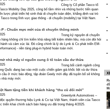
2025
Công ty Cổ phần Tasco tổ
Tasco Mobility Day 2025, công bố tầm nhìn và những bước tiến quan
ến lược phát triển hệ sinh thái di chuyển toàn diện, khẳng định vai trò
 Tasco trong lĩnh vực giao thông - di chuyển (mobility) tại Việt Nam.
-P - Chuẩn mực mới của di chuyển thông minh
2025
Trong kỷ nguyên di chuyển
h hàng không chỉ tìm kiếm khả năng tiết kiệm nhiên liệu, mà còn đòi hỏi
ành và cảm xúc lái. Đó cũng chính là lý do Lynk & Co phát triển EM-
rformance) - nền tảng plug-in hybrid hoàn toàn mới.
mở nhà máy vì nguồn cung ô tô toàn cầu dư thừa
2025
Trong bối cảnh ngành công
ung Quốc đang lao vào một cuộc chiến giảm giá khốc liệt và dư thừa
X
n cầu ở mức báo động, tập đoàn Geely mới đây đã tuyên bố sẽ không
m nhà máy mới.
R
đ
M
ệt Nam tặng tiền khi khách hàng “thu cũ đổi mới”
2025
Greenlynk Automotives –
 độc quyền thương hiệu Lynk & Co tại Việt Nam, thành viên của Tasco
c triển khai chính sách bán hàng ưu đãi trong tháng 4/2025.