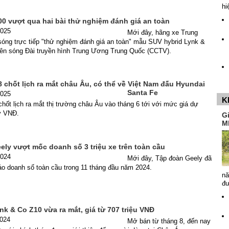
hi
00 vượt qua hai bài thử nghiệm đánh giá an toàn
2025
Mới đây, hãng xe Trung
sóng trực tiếp "thử nghiệm đánh giá an toàn" mẫu SUV hybrid Lynk &
rên sóng Đài truyền hình Trung Ương Trung Quốc (CCTV).
 chốt lịch ra mắt châu Âu, có thể về Việt Nam đấu Hyundai
Santa Fe
2025
K
hốt lịch ra mắt thị trường châu Âu vào tháng 6 tới với mức giá dự
tỷ VNĐ.
G
M
ely vượt mốc doanh số 3 triệu xe trên toàn cầu
2024
Mới đây, Tập đoàn Geely đã
áo doanh số toàn cầu trong 11 tháng đầu năm 2024.
nă
đ
k & Co Z10 vừa ra mắt, giá từ 707 triệu VNĐ
2024
Mở bán từ tháng 8, đến nay