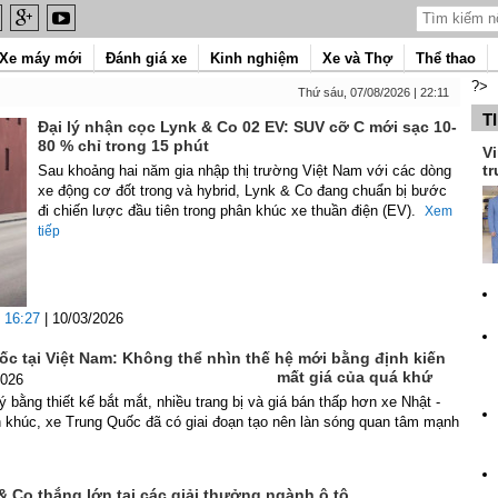
Xe máy mới
Đánh giá xe
Kinh nghiệm
Xe và Thợ
Thể thao
?>
Thứ sáu, 07/08/2026 | 22:11
T
Đại lý nhận cọc Lynk & Co 02 EV: SUV cỡ C mới sạc 10-
80 % chỉ trong 15 phút
Vi
tr
Sau khoảng hai năm gia nhập thị trường Việt Nam với các dòng
xe động cơ đốt trong và hybrid, Lynk & Co đang chuẩn bị bước
đi chiến lược đầu tiên trong phân khúc xe thuần điện (EV).
Xem
tiếp
16:27
| 10/03/2026
c tại Việt Nam: Không thể nhìn thế hệ mới bằng định kiến
mất giá của quá khứ
2026
 bằng thiết kế bắt mắt, nhiều trang bị và giá bán thấp hơn xe Nhật -
 khúc, xe Trung Quốc đã có giai đoạn tạo nên làn sóng quan tâm mạnh
& Co thắng lớn tại các giải thưởng ngành ô tô