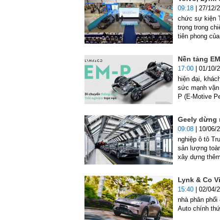
09:18
| 27/12/
chức sự kiện 
trọng trong chi
tiên phong của
Nền tảng EM
17:00
| 01/10/
hiện đại, khác
sức mạnh vận h
P (E-Motive Pe
Geely dừng 
09:08
| 10/06/
nghiệp ô tô Tr
sản lượng toà
xây dựng thê
Lynk & Co Vi
15:40
| 02/04/
nhà phân phối
Auto chính thứ