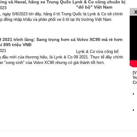
ing và Haval, hãng xe Trung Quốc Lynk & Co cũng chuẩn bị
"đổ bộ" Việt Nam
2023
X
 ngày 5/8/2023 tới đây, hãng ô tô Trung Quốc là Lynk & Co sẽ chính
p đồng nhập khẩu và phân phối xe ô tô tại thị trường Việt Nam.
 2021 trình làng: Sang trọng hơn cả Volvo XC90 mà rẻ hơn
hỉ 895 triệu VNĐ
2021
Lynk & Co vừa công bố
đầu mới của thương hiệu, là Lynk & Co 09 2021. Thực tế đây chính
ản "song sinh" của Volvo XC90 nhưng có giá thành tốt hơn.
[V
Vo
Cr