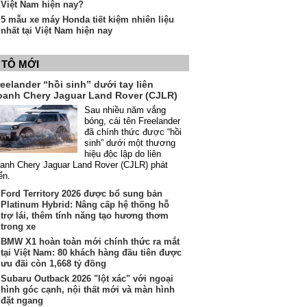
Việt Nam hiện nay?
5 mẫu xe máy Honda tiết kiệm nhiên liệu
nhất tại Việt Nam hiện nay
 TÔ MỚI
eelander “hồi sinh” dưới tay liên
oanh Chery Jaguar Land Rover (CJLR)
Sau nhiều năm vắng
bóng, cái tên Freelander
đã chính thức được “hồi
sinh” dưới một thương
hiệu độc lập do liên
anh Chery Jaguar Land Rover (CJLR) phát
iển.
Ford Territory 2026 được bổ sung bản
Platinum Hybrid: Nâng cấp hệ thống hỗ
trợ lái, thêm tính năng tạo hương thơm
trong xe
BMW X1 hoàn toàn mới chính thức ra mắt
tại Việt Nam: 80 khách hàng đầu tiên được
ưu đãi còn 1,668 tỷ đồng
Subaru Outback 2026 "lột xác" với ngoại
hình góc cạnh, nội thất mới và màn hình
đặt ngang