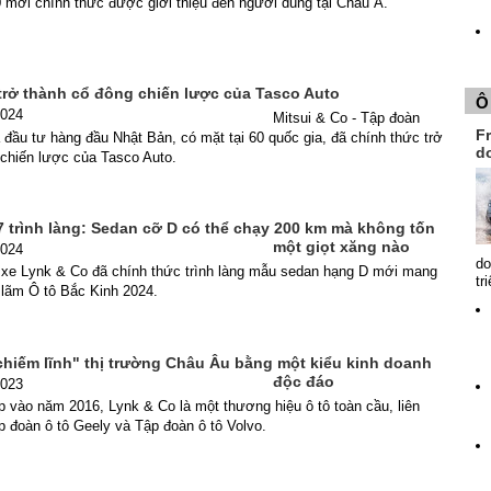
 mới chính thức được giới thiệu đến người dùng tại Châu Á.
 trở thành cổ đông chiến lược của Tasco Auto
Ô
2024
Mitsui & Co - Tập đoàn
Fr
đầu tư hàng đầu Nhật Bản, có mặt tại 60 quốc gia, đã chính thức trở
d
 chiến lược của Tasco Auto.
7 trình làng: Sedan cỡ D có thể chạy 200 km mà không tốn
một giọt xăng nào
2024
do
 xe Lynk & Co đã chính thức trình làng mẫu sedan hạng D mới mang
tr
ển lãm Ô tô Bắc Kinh 2024.
chiếm lĩnh" thị trường Châu Âu bằng một kiểu kinh doanh
độc đáo
2023
 vào năm 2016, Lynk & Co là một thương hiệu ô tô toàn cầu, liên
 đoàn ô tô Geely và Tập đoàn ô tô Volvo.