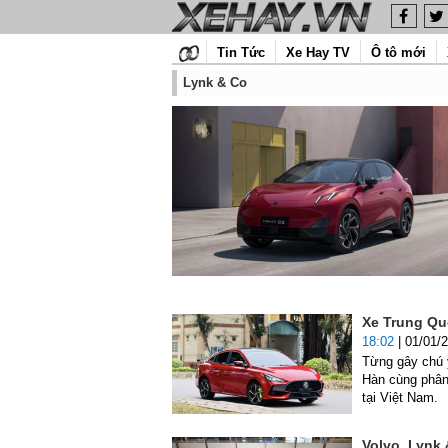
Tin Tức
Xe Hay TV
Ô tô mới
Lynk & Co
Xe Trung Quố
18:02
| 01/01/
Từng gây chú ý
Hàn cùng phân
tại Việt Nam.
Volvo, Lynk 