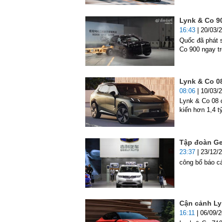
Lynk & Co 9
16:43
| 20/03/
Quốc đã phát 
Co 900 ngay t
Lynk & Co 08
08:06
| 10/03/
Lynk & Co 08 c
kiến hơn 1,4 
Tập đoàn Ge
23:37
| 23/12/
công bố báo c
Cận cảnh Lyn
16:11
| 06/09/