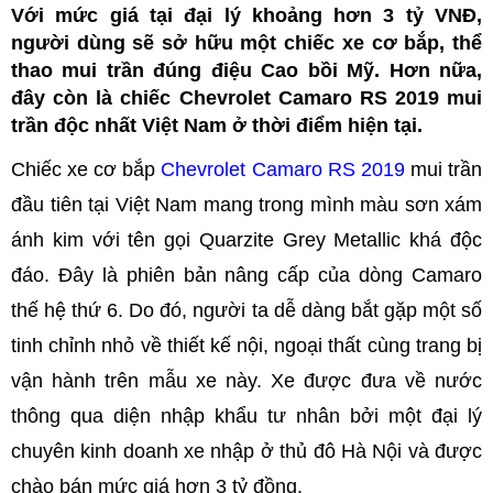
Với mức giá tại đại lý khoảng hơn 3 tỷ VNĐ,
người dùng sẽ sở hữu một chiếc xe cơ bắp, thể
thao mui trần đúng điệu Cao bồi Mỹ. Hơn nữa,
đây còn là chiếc Chevrolet Camaro RS 2019 mui
trần độc nhất Việt Nam ở thời điểm hiện tại.
Chiếc xe cơ bắp
Chevrolet Camaro RS 2019
mui trần
đầu tiên tại Việt Nam mang trong mình màu sơn xám
ánh kim với tên gọi Quarzite Grey Metallic khá độc
đáo. Đây là phiên bản nâng cấp của dòng Camaro
thế hệ thứ 6. Do đó, người ta dễ dàng bắt gặp một số
tinh chỉnh nhỏ về thiết kế nội, ngoại thất cùng trang bị
vận hành trên mẫu xe này. Xe được đưa về nước
thông qua diện nhập khẩu tư nhân bởi một đại lý
chuyên kinh doanh xe nhập ở thủ đô Hà Nội và được
chào bán mức giá hơn 3 tỷ đồng.