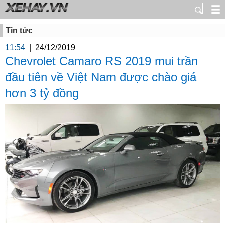
Tin tức
11:54
|
24/12/2019
Chevrolet Camaro RS 2019 mui trần
đầu tiên về Việt Nam được chào giá
hơn 3 tỷ đồng