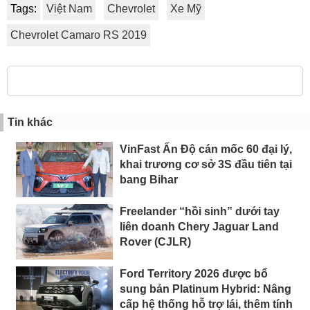
Tags:
Việt Nam
Chevrolet
Xe Mỹ
Chevrolet Camaro RS 2019
Tin khác
VinFast Ấn Độ cán mốc 60 đại lý,
khai trương cơ sở 3S đầu tiên tại
bang Bihar
Freelander “hồi sinh” dưới tay
liên doanh Chery Jaguar Land
Rover (CJLR)
Ford Territory 2026 được bổ
sung bản Platinum Hybrid: Nâng
cấp hệ thống hỗ trợ lái, thêm tính