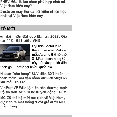
PHEV: Đâu là lựa chọn phù hợp nhất tại
Việt Nam hiện nay?
5 mẫu xe máy Honda tiết kiệm nhiên liệu
nhất tại Việt Nam hiện nay
 TÔ MỚI
yundai nhận đặt cọc Elantra 2027: Giá
 từ 442 - 681 triệu VNĐ
Hyundai Motor vừa
thông báo nhận đặt cọc
mẫu Avante thế hệ thứ
8. Mẫu sedan hạng C
này còn được biết đến
i tên gọi Elantra tại nhiều quốc gia.
Nissan "nhá hàng" SUV điện NX7 hoàn
toàn mới: Tầm vận hành dự kiến vượt 630
km mỗi lần sạc
VinFast VF Wild lộ diện bản thương mại:
Rộ tin đồn sở hữu hệ truyền động EREV
MG ZS thế hệ mới rục rịch về Việt Nam,
dự kiến ra mắt tháng 9 với giá dưới 600
triệu đồng