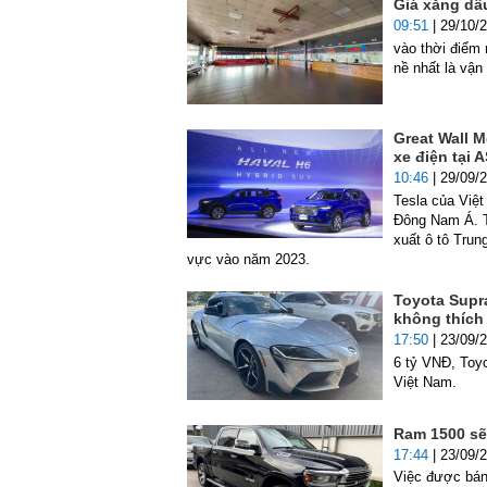
Giá xăng dầ
09:51
| 29/10/
vào thời điểm 
nề nhất là vận
Great Wall M
xe điện tại 
10:46
| 29/09/
Tesla của Việ
Đông Nam Á. Tu
xuất ô tô Trun
vực vào năm 2023.
Toyota Supr
không thích
17:50
| 23/09/
6 tỷ VNĐ, Toyo
Việt Nam.
Ram 1500 sẽ 
17:44
| 23/09/
Việc được bán 