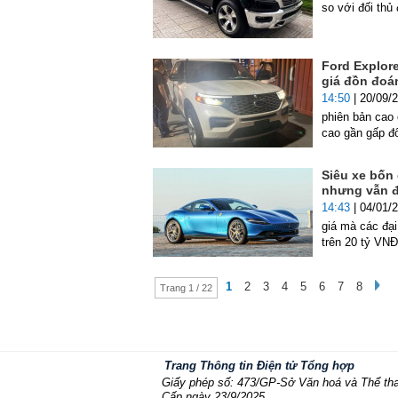
so với đối thủ
Ford Explore
giá đồn đoán
14:50
| 20/09/
phiên bản cao 
cao gần gấp đô
Siêu xe bốn 
nhưng vẫn 
14:43
| 04/01/
giá mà các đại
trên 20 tỷ VNĐ
1
2
3
4
5
6
7
8
Trang 1 / 22
Trang Thông tin Điện tử Tổng hợp
Giấy phép số: 473/GP-Sở Văn hoá và Thể th
Cấp ngày 23/9/2025.