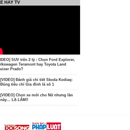
E HAY TV
IDEO] SUV trên 2 tỷ : Chọn Ford Explorer,
lkswagen Teramont hay Toyota Land
uiser Prado?
[VIDEO] Đánh giá chi tiết Skoda Kodiaq:
Đúng tiêu chí Gia đình là số 1
[VIDEO] Chọn xe mới cho Nữ nhưng lần
này… LẠ LẮM!!