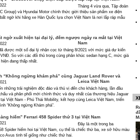
2022
Tháng 4 vừa qua, Tập đoàn
C Group) và Hyundai Motor chính thức giới thiệu sản phẩm xe điện
 bất ngờ khi hãng xe Hàn Quốc lựa chọn Việt Nam là nơi lắp ráp mẫu
 ngờ xuất hiện tại đại lý, đếm ngược ngày ra mắt tại Việt
Nam
2022
ã được một số đại lý nhận cọc từ tháng 8/2021 với mức giá dự kiến
u VNĐ. So với các đối thủ trong cùng phân khúc sedan hạng C, mức giá
hiện đang thấp nhất.
h “Không ngừng khám phá” cùng Jaguar Land Rover và
Leica Việt Nam
2021
 những trải nghiệm độc đáo và thú vị đến cho khách hàng, lần đầu
khẩu và phân phối mới chính thức và duy nhất của thương hiệu Jaguar
X
tại Việt Nam - Phú Thái Mobility, kết hợp cùng Leica Việt Nam, triển
rình “Không ngừng Khám phá”.
R
đ
ng hiếm” Ferrari 458 Spider thứ 3 tại Việt Nam
M
2021
Đây là một trong ba
458 Spider hiếm hoi tại Việt Nam, cụ thể là chiếc thứ ba, xe sở hữu màu
co Avus tinh tế giống như chiếc thứ hai.