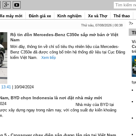
Xe máy mới
Đánh giá xe
Kinh nghiệm
Xe và Thợ
Thể thao
?>
Thứ sáu, 07/08/2026 | 00:38
T
Rộ tin đồn Mercedes-Benz C350e sắp mở bán ở Việt
Nam
V
C
Mới đây, thông tin về chỉ số tiêu thụ nhiên liệu của Mercedes-
tr
Benz C350e đã được công bố trên hệ thống dữ liệu tại Cục Đăng
kiểm Việt Nam.
Xem tiếp
tụ
13:41
| 10/04/2024
 Nam, BYD chọn Indonesia là nơi đặt nhà máy mới
2024
Nhà máy của BYD tại
được xây dựng ngay trong năm nay, với công suất dự kiến khoảng
m.
q 5 - Crossover chạy điện sắp được lắp ráp tại Việt Nam