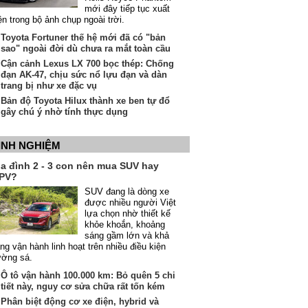
mới đây tiếp tục xuất
ện trong bộ ảnh chụp ngoài trời.
Toyota Fortuner thế hệ mới đã có "bản
sao" ngoài đời dù chưa ra mắt toàn cầu
Cận cảnh Lexus LX 700 bọc thép: Chống
đạn AK-47, chịu sức nổ lựu đạn và dàn
trang bị như xe đặc vụ
Bản độ Toyota Hilux thành xe ben tự đổ
gây chú ý nhờ tính thực dụng
INH NGHIỆM
ia đình 2 - 3 con nên mua SUV hay
PV?
SUV đang là dòng xe
được nhiều người Việt
lựa chọn nhờ thiết kế
khỏe khoắn, khoảng
sáng gầm lớn và khả
ng vận hành linh hoạt trên nhiều điều kiện
ường sá.
Ô tô vận hành 100.000 km: Bỏ quên 5 chi
tiết này, nguy cơ sửa chữa rất tốn kém
Phân biệt động cơ xe điện, hybrid và