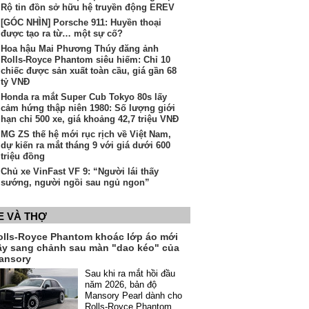
Rộ tin đồn sở hữu hệ truyền động EREV
[GÓC NHÌN] Porsche 911: Huyền thoại
được tạo ra từ… một sự cố?
Hoa hậu Mai Phương Thúy đăng ảnh
Rolls-Royce Phantom siêu hiếm: Chỉ 10
chiếc được sản xuất toàn cầu, giá gần 68
tỷ VNĐ
Honda ra mắt Super Cub Tokyo 80s lấy
cảm hứng thập niên 1980: Số lượng giới
hạn chỉ 500 xe, giá khoảng 42,7 triệu VNĐ
MG ZS thế hệ mới rục rịch về Việt Nam,
dự kiến ra mắt tháng 9 với giá dưới 600
triệu đồng
Chủ xe VinFast VF 9: “Người lái thấy
sướng, người ngồi sau ngủ ngon”
E VÀ THỢ
olls-Royce Phantom khoác lớp áo mới
ầy sang chảnh sau màn "dao kéo" của
ansory
Sau khi ra mắt hồi đầu
năm 2026, bản độ
Mansory Pearl dành cho
Rolls-Royce Phantom