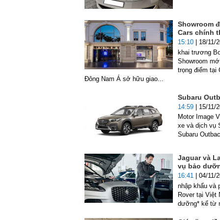
Showroom đầ
Cars chính 
15:10
| 18/11/
khai trương B
Showroom mới d
trọng điểm tạ
Đông Nam Á sở hữu giao...
Subaru Outb
14:59
| 15/11/
Motor Image V
xe và dịch vụ 
Subaru Outbac
Jaguar và La
vụ bảo dưỡn
16:41
| 04/11/
nhập khẩu và 
Rover tại Việt
dưỡng* kể từ 