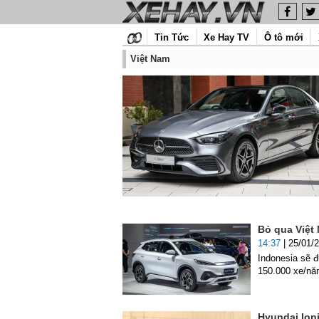
Tin Tức
Xe Hay TV
Ô tô mới
Việt Nam
Bỏ qua Việt
14:37
| 25/01/
Indonesia sẽ 
150.000 xe/nă
Hyundai Ioni