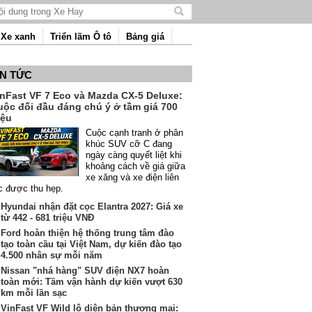
Tìm
kiếm
Xe xanh
Triển lãm Ô tô
Bảng giá
nội
dung
IN TỨC
inFast VF 7 Eco và Mazda CX-5 Deluxe:
uộc đối đầu đáng chú ý ở tầm giá 700
iệu
Cuộc cạnh tranh ở phân
khúc SUV cỡ C đang
ngày càng quyết liệt khi
khoảng cách về giá giữa
xe xăng và xe điện liên
c được thu hẹp.
Hyundai nhận đặt cọc Elantra 2027: Giá xe
từ 442 - 681 triệu VNĐ
Ford hoàn thiện hệ thống trung tâm đào
tạo toàn cầu tại Việt Nam, dự kiến đào tạo
4.500 nhân sự mỗi năm
Nissan "nhá hàng" SUV điện NX7 hoàn
toàn mới: Tầm vận hành dự kiến vượt 630
km mỗi lần sạc
VinFast VF Wild lộ diện bản thương mại: