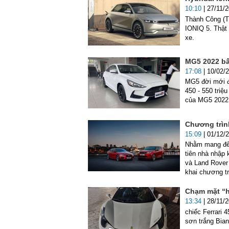
10:10
| 27/11/
Thành Công (T
IONIQ 5. Thật
xe.
MG5 2022 bất
17:08
| 10/02/
MG5 đời mới đ
450 - 550 triệ
của MG5 2022 
Chương trìn
15:09
| 01/12/
Nhằm mang đến
tiên nhà nhập 
và Land Rover 
khai chương t
Chạm mặt “hà
13:34
| 28/11/
chiếc Ferrari 
sơn trắng Bian