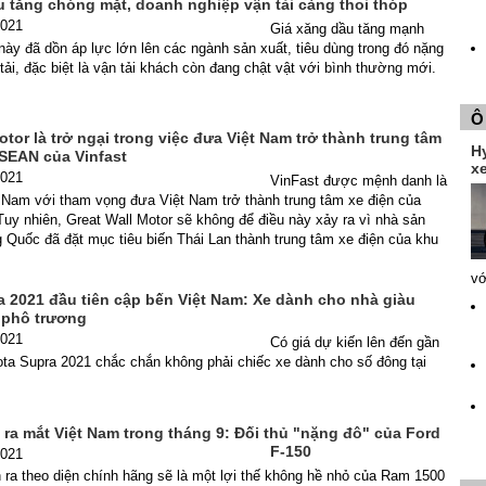
u tăng chóng mặt, doanh nghiệp vận tải càng thoi thóp
2021
Giá xăng dầu tăng mạnh
này đã dồn áp lực lớn lên các ngành sản xuất, tiêu dùng trong đó nặng
 tải, đặc biệt là vận tải khách còn đang chật vật với bình thường mới.
Ô
otor là trở ngại trong việc đưa Việt Nam trở thành trung tâm
H
ASEAN của Vinfast
xe
2021
VinFast được mệnh danh là
t Nam với tham vọng đưa Việt Nam trở thành trung tâm xe điện của
y nhiên, Great Wall Motor sẽ không để điều này xảy ra vì nhà sản
g Quốc đã đặt mục tiêu biến Thái Lan thành trung tâm xe điện của khu
vớ
a 2021 đầu tiên cập bến Việt Nam: Xe dành cho nhà giàu
 phô trương
2021
Có giá dự kiến lên đến gần
ta Supra 2021 chắc chắn không phải chiếc xe dành cho số đông tại
ra mắt Việt Nam trong tháng 9: Đối thủ "nặng đô" của Ford
F-150
2021
ra theo diện chính hãng sẽ là một lợi thế không hề nhỏ của Ram 1500