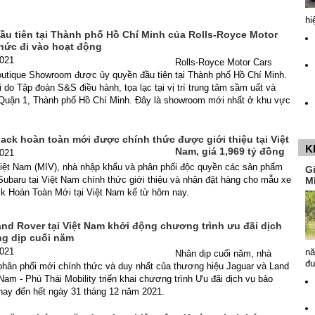
hi
u tiên tại Thành phố Hồ Chí Minh của Rolls-Royce Motor
thức đi vào hoạt động
2021
Rolls-Royce Motor Cars
outique Showroom được ủy quyền đầu tiên tại Thành phố Hồ Chí Minh.
o Tập đoàn S&S điều hành, tọa lạc tại vị trí trung tâm sầm uất và
i Quận 1, Thành phố Hồ Chí Minh. Đây là showroom mới nhất ở khu vực
ack hoàn toàn mới được chính thức được giới thiệu tại Việt
K
Nam, giá 1,969 tỷ đồng
2021
iệt Nam (MIV), nhà nhập khẩu và phân phối độc quyền các sản phẩm
G
Subaru tại Việt Nam chính thức giới thiệu và nhận đặt hàng cho mẫu xe
M
k Hoàn Toàn Mới tại Việt Nam kể từ hôm nay.
nd Rover tại Việt Nam khởi động chương trình ưu đãi dịch
g dịp cuối năm
2021
nă
Nhân dịp cuối năm, nhà
đ
phân phối mới chính thức và duy nhất của thương hiệu Jaguar và Land
 Nam - Phú Thái Mobility triển khai chương trình Ưu đãi dịch vụ bảo
nay đến hết ngày 31 tháng 12 năm 2021.