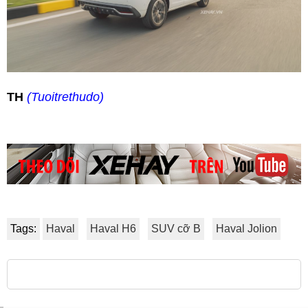
TH
(Tuoitrethudo)
Tags:
Haval
Haval H6
SUV cỡ B
Haval Jolion