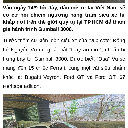
Vào ngày 14/9 tới đây, dân mê xe tại Việt Nam sẽ
có cơ hội chiêm ngưỡng hàng trăm siêu xe từ
khắp nơi trên thế giới quy tụ tại TP.HCM để tham
gia hành trình Gumball 3000.
Trước thềm sự kiện, dàn siêu xe của “vua cafe” Đặng
Lê Nguyên Vũ cũng tất bật “thay áo mới”, chuẩn bị
trưng bày tại Gumball 3000. Được biết, “Qua” Vũ sẽ
mang đến 15 chiếc Ferrari, cùng một vài siêu phẩm
khác là: Bugatti Veyron, Ford GT và Ford GT '67
Heritage Edition.