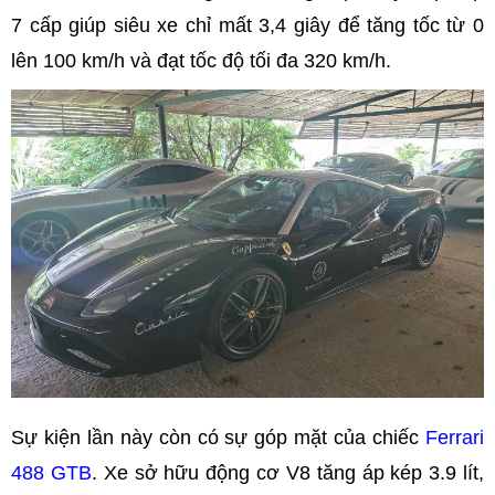
7 cấp giúp siêu xe chỉ mất 3,4 giây để tăng tốc từ 0
lên 100 km/h và đạt tốc độ tối đa 320 km/h.
Sự kiện lần này còn có sự góp mặt của chiếc
Ferrari
488 GTB
. Xe sở hữu động cơ V8 tăng áp kép 3.9 lít,