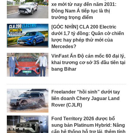
xe mới từ nay đến năm 2031:
Đông Nam Á tiếp tục là thị
trường trọng điểm
[GÓC NHÌN] CLA 200 Electric
dưới 1,7 tỷ đồng: Quân cờ chiến
lược hay phép thử mới của
Mercedes?
VinFast Ấn Độ cán mốc 60 đại lý,
khai trương cơ sở 3S đầu tiên tại
bang Bihar
Freelander “hồi sinh” dưới tay
liên doanh Chery Jaguar Land
Rover (CJLR)
Ford Territory 2026 được bổ
sung bản Platinum Hybrid: Nâng
cấp hệ thống hỗ trợ lái, thêm tính