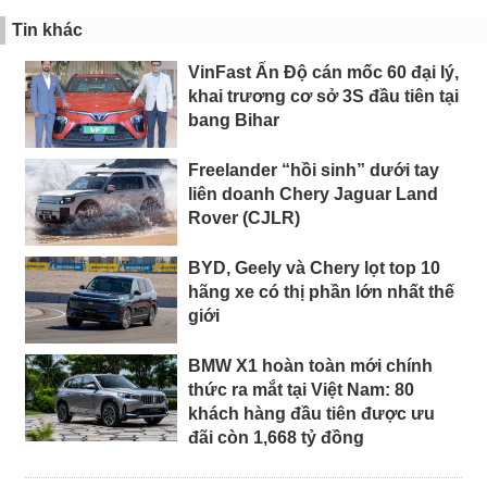
Tin khác
VinFast Ấn Độ cán mốc 60 đại lý,
khai trương cơ sở 3S đầu tiên tại
bang Bihar
Freelander “hồi sinh” dưới tay
liên doanh Chery Jaguar Land
Rover (CJLR)
BYD, Geely và Chery lọt top 10
hãng xe có thị phần lớn nhất thế
giới
BMW X1 hoàn toàn mới chính
thức ra mắt tại Việt Nam: 80
khách hàng đầu tiên được ưu
đãi còn 1,668 tỷ đồng