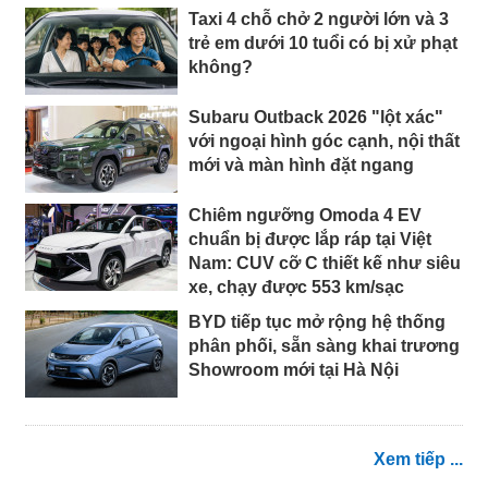
Taxi 4 chỗ chở 2 người lớn và 3
trẻ em dưới 10 tuổi có bị xử phạt
không?
Subaru Outback 2026 "lột xác"
với ngoại hình góc cạnh, nội thất
mới và màn hình đặt ngang
Chiêm ngưỡng Omoda 4 EV
chuẩn bị được lắp ráp tại Việt
Nam: CUV cỡ C thiết kế như siêu
xe, chạy được 553 km/sạc
BYD tiếp tục mở rộng hệ thống
phân phối, sẵn sàng khai trương
Showroom mới tại Hà Nội
Xem tiếp ...