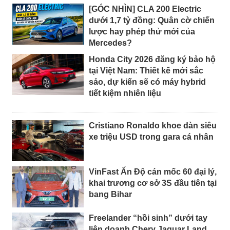
[GÓC NHÌN] CLA 200 Electric
dưới 1,7 tỷ đồng: Quân cờ chiến
lược hay phép thử mới của
Mercedes?
Honda City 2026 đăng ký bảo hộ
tại Việt Nam: Thiết kế mới sắc
sảo, dự kiến sẽ có máy hybrid
tiết kiệm nhiên liệu
Cristiano Ronaldo khoe dàn siêu
xe triệu USD trong gara cá nhân
VinFast Ấn Độ cán mốc 60 đại lý,
khai trương cơ sở 3S đầu tiên tại
bang Bihar
Freelander “hồi sinh” dưới tay
liên doanh Chery Jaguar Land