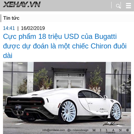
Tin tức
14:41
|
16/02/2019
Cực phẩm 18 triệu USD của Bugatti
được dự đoán là một chiếc Chiron đuôi
dài