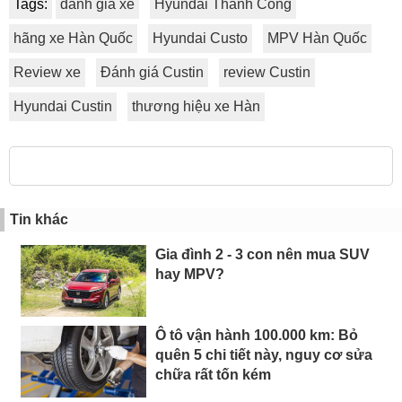
Tags:
đánh giá xe
Hyundai Thành Công
hãng xe Hàn Quốc
Hyundai Custo
MPV Hàn Quốc
Review xe
Đánh giá Custin
review Custin
Hyundai Custin
thương hiệu xe Hàn
Tin khác
Gia đình 2 - 3 con nên mua SUV
hay MPV?
Ô tô vận hành 100.000 km: Bỏ
quên 5 chi tiết này, nguy cơ sửa
chữa rất tốn kém