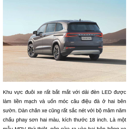
Khu vực đuôi xe rất bắt mắt với dải đèn LED được
làm liền mạch và uốn móc câu điệu đà ở hai bên
sườn. Dàn chân xe cũng rất sắc nét với bộ mâm năm
chấu phay sơn hai màu, kích thước 18 inch. Là một
mẫu MPV thứ thiệt, nên cửa ra vào hai bên hông xe