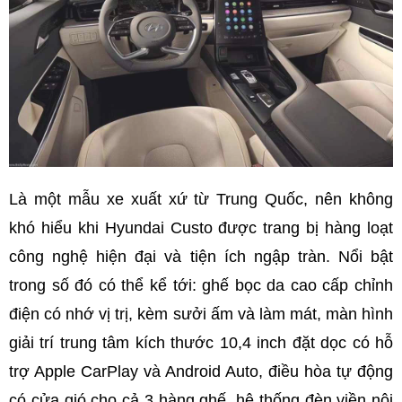
Là một mẫu xe xuất xứ từ Trung Quốc, nên không
khó hiểu khi Hyundai Custo được trang bị hàng loạt
công nghệ hiện đại và tiện ích ngập tràn. Nổi bật
trong số đó có thể kể tới: ghế bọc da cao cấp chỉnh
điện có nhớ vị trị, kèm sưởi ấm và làm mát, màn hình
giải trí trung tâm kích thước 10,4 inch đặt dọc có hỗ
trợ Apple CarPlay và Android Auto, điều hòa tự động
có cửa gió cho cả 3 hàng ghế, hệ thống đèn viền nội