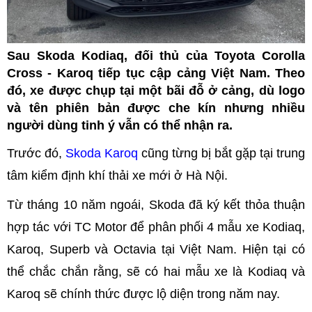
Sau Skoda Kodiaq, đối thủ của Toyota Corolla
Cross - Karoq tiếp tục cập cảng Việt Nam. Theo
đó, xe được chụp tại một bãi đỗ ở cảng, dù logo
và tên phiên bản được che kín nhưng nhiều
người dùng tinh ý vẫn có thể nhận ra.
Trước đó,
Skoda Karoq
cũng từng bị bắt gặp tại trung
tâm kiểm định khí thải xe mới ở Hà Nội.
Từ tháng 10 năm ngoái, Skoda đã ký kết thỏa thuận
hợp tác với TC Motor để phân phối 4 mẫu xe Kodiaq,
Karoq, Superb và Octavia tại Việt Nam. Hiện tại có
thể chắc chắn rằng, sẽ có hai mẫu xe là Kodiaq và
Karoq sẽ chính thức được lộ diện trong năm nay.