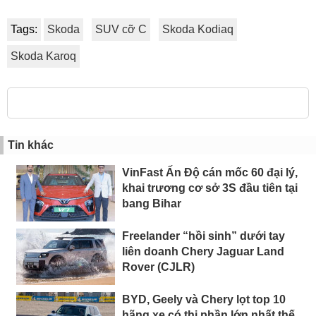
Tags:
Skoda
SUV cỡ C
Skoda Kodiaq
Skoda Karoq
Tin khác
VinFast Ấn Độ cán mốc 60 đại lý,
khai trương cơ sở 3S đầu tiên tại
bang Bihar
Freelander “hồi sinh” dưới tay
liên doanh Chery Jaguar Land
Rover (CJLR)
BYD, Geely và Chery lọt top 10
hãng xe có thị phần lớn nhất thế