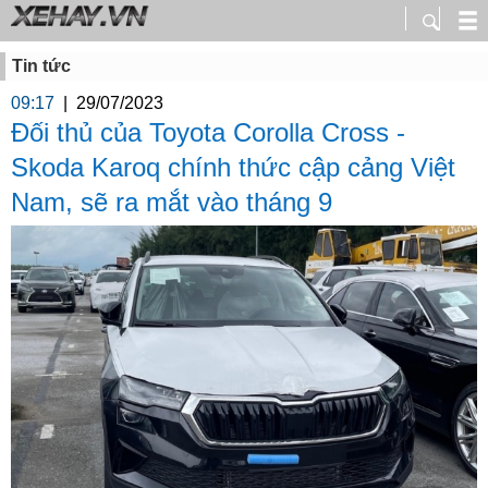
Tin tức
09:17
|
29/07/2023
Đối thủ của Toyota Corolla Cross -
Skoda Karoq chính thức cập cảng Việt
Nam, sẽ ra mắt vào tháng 9