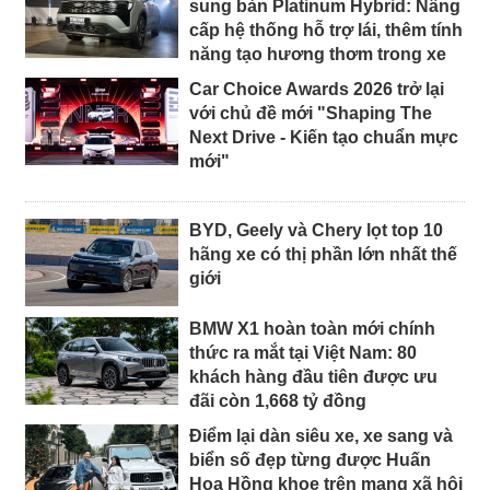
sung bản Platinum Hybrid: Nâng
cấp hệ thống hỗ trợ lái, thêm tính
năng tạo hương thơm trong xe
Car Choice Awards 2026 trở lại
với chủ đề mới "Shaping The
Next Drive - Kiến tạo chuẩn mực
mới"
BYD, Geely và Chery lọt top 10
hãng xe có thị phần lớn nhất thế
giới
BMW X1 hoàn toàn mới chính
thức ra mắt tại Việt Nam: 80
khách hàng đầu tiên được ưu
đãi còn 1,668 tỷ đồng
Điểm lại dàn siêu xe, xe sang và
biển số đẹp từng được Huấn
Hoa Hồng khoe trên mạng xã hội