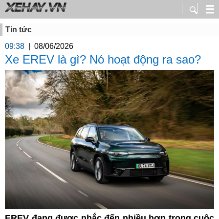
Tin tức
09:38
|
08/06/2026
Xe EREV là gì? Nó hoạt động ra sao?
EREV đang được nhắc đến nhiều hơn trong cuộc