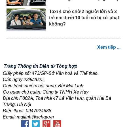
Taxi 4 chỗ chở 2 người lớn và 3
trẻ em dưới 10 tuổi có bị xử phạt
không?
Xem tiếp ...
Trang Thông tin Điện tử Tổng hợp
Giấy phép số: 473/GP-Sở Văn hoá và Thể thao.
Cấp ngày 23/9/2025.
Chịu trách nhiệm nội dung: Bùi Mai Linh
Cơ quan chủ quản: Công ty TNHH Xe Hay
Địa chỉ: P802A, Toà nhà 47 Lê Văn Hưu, quận Hai Bà
Trưng, Hà Nội
Điện thoại: 0947924688
Email: mailinh@xehay.vn