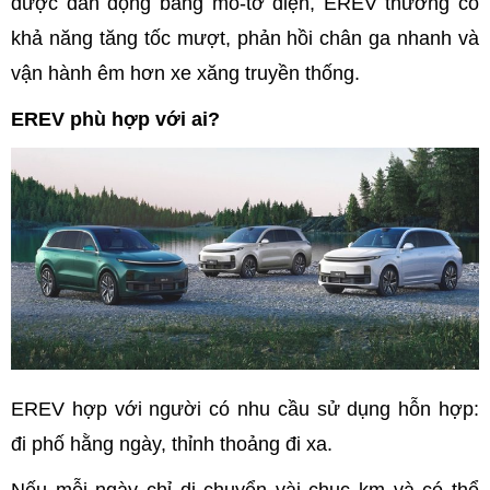
được dẫn động bằng mô-tơ điện, EREV thường có
khả năng tăng tốc mượt, phản hồi chân ga nhanh và
vận hành êm hơn xe xăng truyền thống.
EREV phù hợp với ai?
EREV hợp với người có nhu cầu sử dụng hỗn hợp:
đi phố hằng ngày, thỉnh thoảng đi xa.
Nếu mỗi ngày chỉ di chuyển vài chục km và có thể