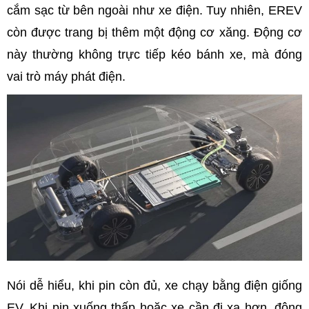
cắm sạc từ bên ngoài như xe điện. Tuy nhiên, EREV
còn được trang bị thêm một động cơ xăng. Động cơ
này thường không trực tiếp kéo bánh xe, mà đóng
vai trò máy phát điện.
Nói dễ hiểu, khi pin còn đủ, xe chạy bằng điện giống
EV. Khi pin xuống thấp hoặc xe cần đi xa hơn, động