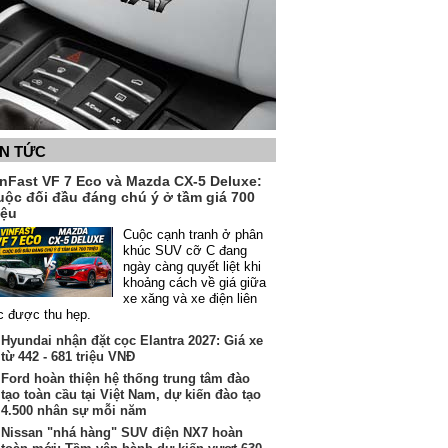
IN TỨC
inFast VF 7 Eco và Mazda CX-5 Deluxe:
uộc đối đầu đáng chú ý ở tầm giá 700
iệu
Cuộc cạnh tranh ở phân
khúc SUV cỡ C đang
ngày càng quyết liệt khi
khoảng cách về giá giữa
xe xăng và xe điện liên
c được thu hẹp.
Hyundai nhận đặt cọc Elantra 2027: Giá xe
từ 442 - 681 triệu VNĐ
Ford hoàn thiện hệ thống trung tâm đào
tạo toàn cầu tại Việt Nam, dự kiến đào tạo
4.500 nhân sự mỗi năm
Nissan "nhá hàng" SUV điện NX7 hoàn