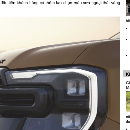
 đầu tiên khách hàng có thêm lựa chọn màu sơn ngoại thất vàng
hi
K
G
M
nă
đ