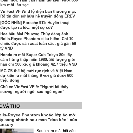
toàn mới: Tầm vận hành dự kiến vượt 630
km mỗi lần sạc
VinFast VF Wild lộ diện bản thương mại:
Rộ tin đồn sở hữu hệ truyền động EREV
[GÓC NHÌN] Porsche 911: Huyền thoại
được tạo ra từ… một sự cố?
Hoa hậu Mai Phương Thúy đăng ảnh
Rolls-Royce Phantom siêu hiếm: Chỉ 10
chiếc được sản xuất toàn cầu, giá gần 68
tỷ VNĐ
Honda ra mắt Super Cub Tokyo 80s lấy
cảm hứng thập niên 1980: Số lượng giới
hạn chỉ 500 xe, giá khoảng 42,7 triệu VNĐ
MG ZS thế hệ mới rục rịch về Việt Nam,
dự kiến ra mắt tháng 9 với giá dưới 600
triệu đồng
Chủ xe VinFast VF 9: “Người lái thấy
sướng, người ngồi sau ngủ ngon”
E VÀ THỢ
olls-Royce Phantom khoác lớp áo mới
ầy sang chảnh sau màn "dao kéo" của
ansory
Sau khi ra mắt hồi đầu