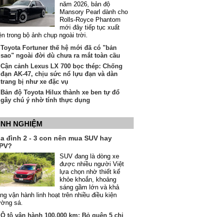
năm 2026, bản độ
Mansory Pearl dành cho
Rolls-Royce Phantom
mới đây tiếp tục xuất
ện trong bộ ảnh chụp ngoài trời.
Toyota Fortuner thế hệ mới đã có "bản
sao" ngoài đời dù chưa ra mắt toàn cầu
Cận cảnh Lexus LX 700 bọc thép: Chống
đạn AK-47, chịu sức nổ lựu đạn và dàn
trang bị như xe đặc vụ
Bản độ Toyota Hilux thành xe ben tự đổ
gây chú ý nhờ tính thực dụng
INH NGHIỆM
ia đình 2 - 3 con nên mua SUV hay
PV?
SUV đang là dòng xe
được nhiều người Việt
lựa chọn nhờ thiết kế
khỏe khoắn, khoảng
sáng gầm lớn và khả
ng vận hành linh hoạt trên nhiều điều kiện
ường sá.
Ô tô vận hành 100.000 km: Bỏ quên 5 chi