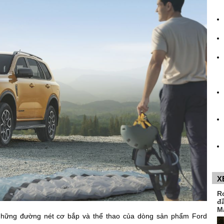
X
R
đ
M
hững đường nét cơ bắp và thể thao của dòng sản phẩm Ford