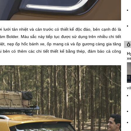
lưới tản nhiệt và cản trước có thiết kế độc đáo, bên cạnh đó là
m Bolder. Màu sắc này tiếp tục được sử dụng trên nhiều chi tiết
hiệt, nẹp ốp hốc bánh xe, ốp mang cá và ốp gương càng gia tăng
Ô
i bên có thêm các chi tiết thiết kế bằng thép, đảm bảo cả công
H
xe
vớ