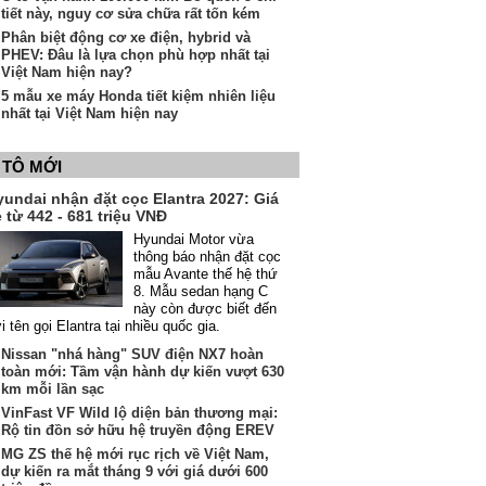
tiết này, nguy cơ sửa chữa rất tốn kém
Phân biệt động cơ xe điện, hybrid và
PHEV: Đâu là lựa chọn phù hợp nhất tại
Việt Nam hiện nay?
5 mẫu xe máy Honda tiết kiệm nhiên liệu
nhất tại Việt Nam hiện nay
 TÔ MỚI
yundai nhận đặt cọc Elantra 2027: Giá
 từ 442 - 681 triệu VNĐ
Hyundai Motor vừa
thông báo nhận đặt cọc
mẫu Avante thế hệ thứ
8. Mẫu sedan hạng C
này còn được biết đến
i tên gọi Elantra tại nhiều quốc gia.
Nissan "nhá hàng" SUV điện NX7 hoàn
toàn mới: Tầm vận hành dự kiến vượt 630
km mỗi lần sạc
VinFast VF Wild lộ diện bản thương mại:
Rộ tin đồn sở hữu hệ truyền động EREV
MG ZS thế hệ mới rục rịch về Việt Nam,
dự kiến ra mắt tháng 9 với giá dưới 600