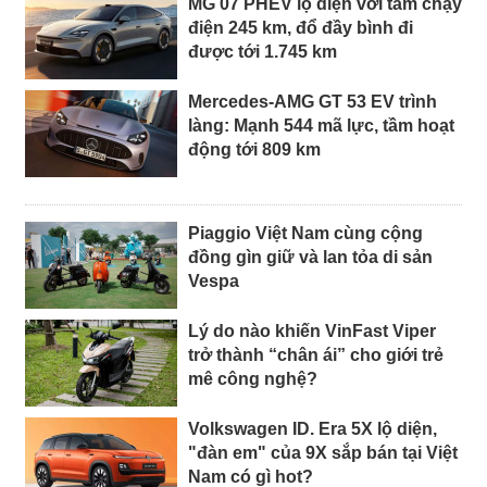
MG 07 PHEV lộ diện với tầm chạy
điện 245 km, đổ đầy bình đi
được tới 1.745 km
Mercedes-AMG GT 53 EV trình
làng: Mạnh 544 mã lực, tầm hoạt
động tới 809 km
Piaggio Việt Nam cùng cộng
đồng gìn giữ và lan tỏa di sản
Vespa
Lý do nào khiến VinFast Viper
trở thành “chân ái” cho giới trẻ
mê công nghệ?
Volkswagen ID. Era 5X lộ diện,
"đàn em" của 9X sắp bán tại Việt
Nam có gì hot?