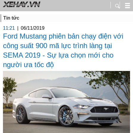
Tin tức
11:21
|
06/11/2019
Ford Mustang phiên bản chạy điện với
công suất 900 mã lực trình làng tại
SEMA 2019 - Sự lựa chọn mới cho
người ưa tốc độ