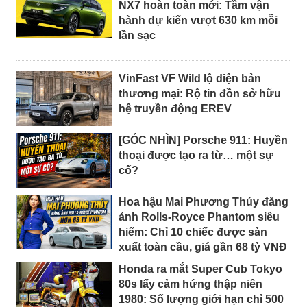
NX7 hoàn toàn mới: Tầm vận
hành dự kiến vượt 630 km mỗi
lần sạc
VinFast VF Wild lộ diện bản
thương mại: Rộ tin đồn sở hữu
hệ truyền động EREV
[GÓC NHÌN] Porsche 911: Huyền
thoại được tạo ra từ… một sự
cố?
Hoa hậu Mai Phương Thúy đăng
ảnh Rolls-Royce Phantom siêu
hiếm: Chỉ 10 chiếc được sản
xuất toàn cầu, giá gần 68 tỷ VNĐ
Honda ra mắt Super Cub Tokyo
80s lấy cảm hứng thập niên
1980: Số lượng giới hạn chỉ 500