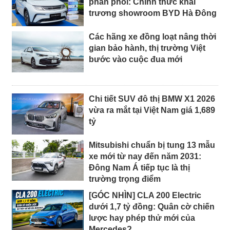
phân phối: Chính thức khai
trương showroom BYD Hà Đông
Các hãng xe đồng loạt nâng thời
gian bảo hành, thị trường Việt
bước vào cuộc đua mới
Chi tiết SUV đô thị BMW X1 2026
vừa ra mắt tại Việt Nam giá 1,689
tỷ
Mitsubishi chuẩn bị tung 13 mẫu
xe mới từ nay đến năm 2031:
Đông Nam Á tiếp tục là thị
trường trọng điểm
[GÓC NHÌN] CLA 200 Electric
dưới 1,7 tỷ đồng: Quân cờ chiến
lược hay phép thử mới của
Mercedes?