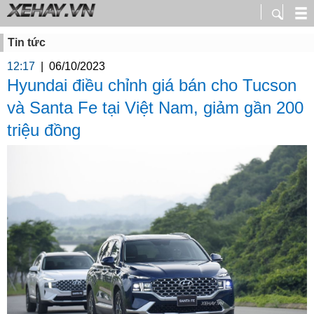
Tin tức
12:17
|
06/10/2023
Hyundai điều chỉnh giá bán cho Tucson
và Santa Fe tại Việt Nam, giảm gần 200
triệu đồng