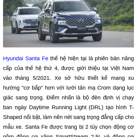
Hyundai Santa Fe
thế hệ hiện tại là phiên bản nâng
cấp của thế hệ thứ 4, được giới thiệu tại Việt Nam
vào tháng 5/2021. Xe sở hữu thiết kế mang xu
hướng "cơ bắp" hơn với lưới tản mạ Crom dạng lục
giác sang trọng. Điểm nhấn là bộ đèn định vị chạy
ban ngày Daytime Running Light (DRL) tạo hình T-
Shaped nổi bật, làm nên nét sang trọng đẳng cấp cho
mẫu xe. Santa Fe được trang bị 2 tùy chọn động cơ
gồm động cơ xăng SmartStream 2.5L và động cơ