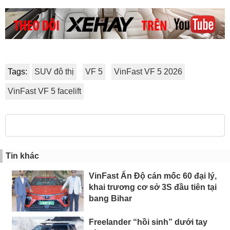
Tags:
SUV đô thị
VF 5
VinFast VF 5 2026
VinFast VF 5 facelift
Tin khác
VinFast Ấn Độ cán mốc 60 đại lý,
khai trương cơ sở 3S đầu tiên tại
bang Bihar
Freelander “hồi sinh” dưới tay