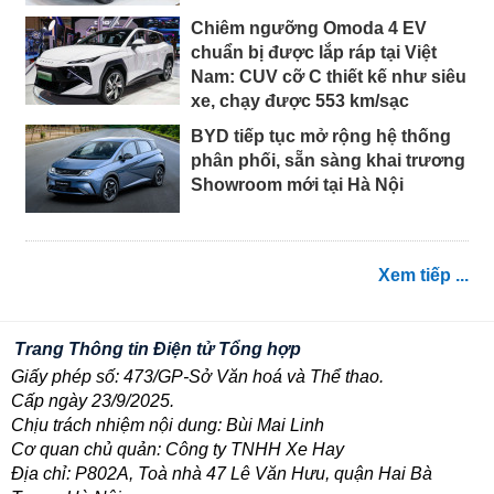
Chiêm ngưỡng Omoda 4 EV
chuẩn bị được lắp ráp tại Việt
Nam: CUV cỡ C thiết kế như siêu
xe, chạy được 553 km/sạc
BYD tiếp tục mở rộng hệ thống
phân phối, sẵn sàng khai trương
Showroom mới tại Hà Nội
Xem tiếp ...
Trang Thông tin Điện tử Tổng hợp
Giấy phép số: 473/GP-Sở Văn hoá và Thể thao.
Cấp ngày 23/9/2025.
Chịu trách nhiệm nội dung: Bùi Mai Linh
Cơ quan chủ quản: Công ty TNHH Xe Hay
Địa chỉ: P802A, Toà nhà 47 Lê Văn Hưu, quận Hai Bà