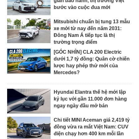
gian bảo hành, thị trường Việt
bước vào cuộc đua mới
Mitsubishi chuẩn bị tung 13 mẫu
xe mới từ nay đến năm 2031:
Đông Nam Á tiếp tục là thị
trường trọng điểm
[GÓC NHÌN] CLA 200 Electric
dưới 1,7 tỷ đồng: Quân cờ chiến
lược hay phép thử mới của
Mercedes?
Hyundai Elantra thế hệ mới lập
kỷ lục với gần 11.000 đơn hàng
ngay ngày đầu mở bán
Chi tiết MINI Aceman giá 2,419 tỷ
đồng vừa ra mắt Việt Nam: CUV
điện chạy hơn 400 km mỗi lần