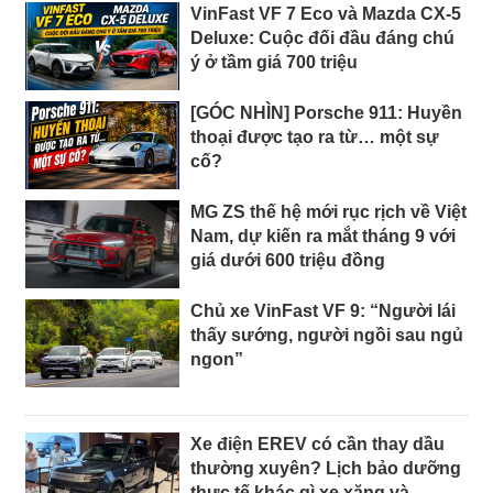
VinFast VF 7 Eco và Mazda CX-5
Deluxe: Cuộc đối đầu đáng chú
ý ở tầm giá 700 triệu
[GÓC NHÌN] Porsche 911: Huyền
thoại được tạo ra từ… một sự
cố?
MG ZS thế hệ mới rục rịch về Việt
Nam, dự kiến ra mắt tháng 9 với
giá dưới 600 triệu đồng
Chủ xe VinFast VF 9: “Người lái
thấy sướng, người ngồi sau ngủ
ngon”
Xe điện EREV có cần thay dầu
thường xuyên? Lịch bảo dưỡng
thực tế khác gì xe xăng và