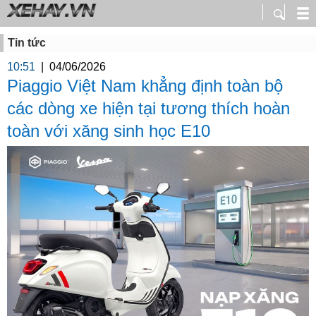
Tin tức
10:51
|
04/06/2026
Piaggio Việt Nam khẳng định toàn bộ
các dòng xe hiện tại tương thích hoàn
toàn với xăng sinh học E10