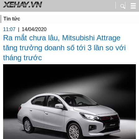
Tin tức
11:07
|
14/04/2020
Ra mắt chưa lâu, Mitsubishi Attrage
tăng trưởng doanh số tới 3 lần so với
tháng trước