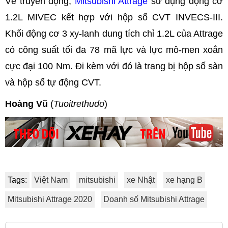
Về truyền động,
Mitsubishi Attrage
sử dụng động cơ
1.2L MIVEC kết hợp với hộp số CVT INVECS-III.
Khối động cơ 3 xy-lanh dung tích chỉ 1.2L của Attrage
có công suất tối đa 78 mã lực và lực mô-men xoắn
cực đại 100 Nm. Đi kèm với đó là trang bị hộp số sàn
và hộp số tự động CVT.
Hoàng Vũ
(
Tuoitrethudo
)
Tags:
Việt Nam
mitsubishi
xe Nhật
xe hạng B
Mitsubishi Attrage 2020
Doanh số Mitsubishi Attrage