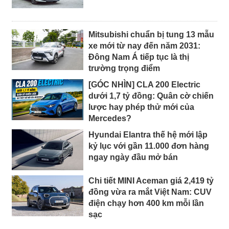
Mitsubishi chuẩn bị tung 13 mẫu
xe mới từ nay đến năm 2031:
Đông Nam Á tiếp tục là thị
trường trọng điểm
[GÓC NHÌN] CLA 200 Electric
dưới 1,7 tỷ đồng: Quân cờ chiến
lược hay phép thử mới của
Mercedes?
Hyundai Elantra thế hệ mới lập
kỷ lục với gần 11.000 đơn hàng
ngay ngày đầu mở bán
Chi tiết MINI Aceman giá 2,419 tỷ
đồng vừa ra mắt Việt Nam: CUV
điện chạy hơn 400 km mỗi lần
sạc