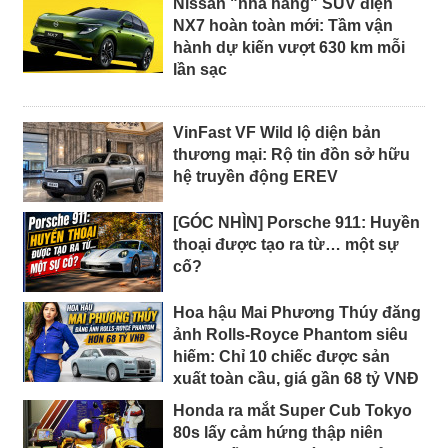
Nissan "nhá hàng" SUV điện
NX7 hoàn toàn mới: Tầm vận
hành dự kiến vượt 630 km mỗi
lần sạc
VinFast VF Wild lộ diện bản
thương mại: Rộ tin đồn sở hữu
hệ truyền động EREV
[GÓC NHÌN] Porsche 911: Huyền
thoại được tạo ra từ… một sự
cố?
Hoa hậu Mai Phương Thúy đăng
ảnh Rolls-Royce Phantom siêu
hiếm: Chỉ 10 chiếc được sản
xuất toàn cầu, giá gần 68 tỷ VNĐ
Honda ra mắt Super Cub Tokyo
80s lấy cảm hứng thập niên