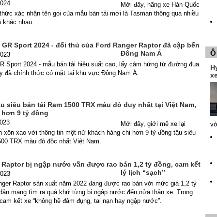
2024
Mới đây, hãng xe Hàn Quốc
 thức xác nhận tên gọi của mẫu bán tải mới là Tasman thông qua nhiều
á khác nhau.
 GR Sport 2024 - đối thủ của Ford Ranger Raptor đã cập bến
Ô
Đông Nam Á
2023
R Sport 2024 - mẫu bán tải hiệu suất cao, lấy cảm hứng từ đường đua
H
ay đã chính thức có mặt tại khu vực Đông Nam Á.
xe
ậu siêu bán tải Ram 1500 TRX màu đỏ duy nhất tại Việt Nam,
 hơn 9 tỷ đồng
2023
Mới đây, giới mê xe lại
vớ
xôn xao với thông tin một nữ khách hàng chi hơn 9 tỷ đồng tậu siêu
500 TRX màu đỏ độc nhất Việt Nam.
 Raptor bị ngập nước vẫn được rao bán 1,2 tỷ đồng, cam kết
lý lịch “sạch”
2023
nger Raptor sản xuất năm 2022 đang được rao bán với mức giá 1,2 tỷ
 dân mạng tìm ra quá khứ từng bị ngập nước đến nửa thân xe. Trong
 cam kết xe “không hề đâm đụng, tai nạn hay ngập nước”.