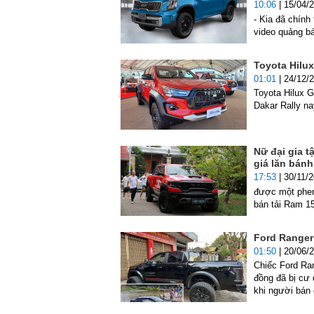
10:06
| 15/04/
- Kia đã chính
video quảng b
Toyota Hilux
01:01
| 24/12/
Toyota Hilux G
Dakar Rally n
Nữ đại gia t
giá lăn bánh
17:53
| 30/11/
được một phen 
bán tải Ram 1
Ford Ranger
01:50
| 20/06/
Chiếc Ford Ra
đồng đã bị cư
khi người bán