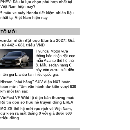
PHEV: Đâu là lựa chọn phù hợp nhất tại
Việt Nam hiện nay?
5 mẫu xe máy Honda tiết kiệm nhiên liệu
nhất tại Việt Nam hiện nay
 TÔ MỚI
yundai nhận đặt cọc Elantra 2027: Giá
 từ 442 - 681 triệu VNĐ
Hyundai Motor vừa
thông báo nhận đặt cọc
mẫu Avante thế hệ thứ
8. Mẫu sedan hạng C
này còn được biết đến
i tên gọi Elantra tại nhiều quốc gia.
Nissan "nhá hàng" SUV điện NX7 hoàn
toàn mới: Tầm vận hành dự kiến vượt 630
km mỗi lần sạc
VinFast VF Wild lộ diện bản thương mại:
Rộ tin đồn sở hữu hệ truyền động EREV
MG ZS thế hệ mới rục rịch về Việt Nam,
dự kiến ra mắt tháng 9 với giá dưới 600
triệu đồng