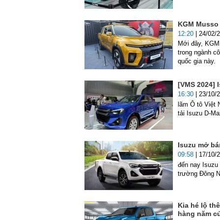
KGM Musso E
12:20
| 24/02/
Mới đây, KGM 
trong ngành cô
quốc gia này.
[VMS 2024] I
16:30
| 23/10/
lãm Ô tô Việt
tải Isuzu D-Ma
Isuzu mở bán
09:58
| 17/10/
đến nay Isuzu 
trường Đông 
Kia hé lộ t
hàng năm củ