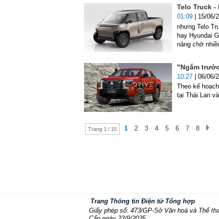
Telo Truck -
01:09
| 15/06/
nhưng Telo Tru
hay Hyundai Gr
năng chở nhiề
"Ngắm trước"
10:27
| 06/06/
Theo kế hoạch,
tại Thái Lan v
1
2
3
4
5
6
7
8
Trang 1 / 15
Trang Thông tin Điện tử Tổng hợp
Giấy phép số: 473/GP-Sở Văn hoá và Thể th
Cấp ngày 23/9/2025.