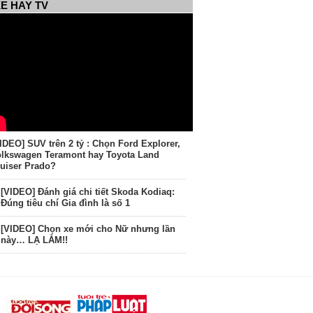
E HAY TV
IDEO] SUV trên 2 tỷ : Chọn Ford Explorer,
lkswagen Teramont hay Toyota Land
uiser Prado?
[VIDEO] Đánh giá chi tiết Skoda Kodiaq:
Đúng tiêu chí Gia đình là số 1
[VIDEO] Chọn xe mới cho Nữ nhưng lần
này… LẠ LẮM!!