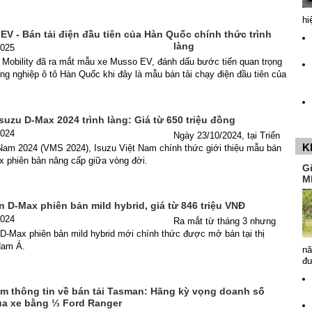
hi
V - Bán tải điện đầu tiên của Hàn Quốc chính thức trình
làng
2025
Mobility đã ra mắt mẫu xe Musso EV, đánh dấu bước tiến quan trọng
ng nghiệp ô tô Hàn Quốc khi đây là mẫu bán tải chạy điện đầu tiên của
suzu D-Max 2024 trình làng: Giá từ 650 triệu đồng
2024
Ngày 23/10/2024, tại Triển
K
 Nam 2024 (VMS 2024), Isuzu Việt Nam chính thức giới thiệu mẫu bán
x phiên bản nâng cấp giữa vòng đời.
G
M
 D-Max phiên bản mild hybrid, giá từ 846 triệu VNĐ
2024
Ra mắt từ tháng 3 nhưng
D-Max phiên bản mild hybrid mới chính thức được mở bán tại thị
Nam Á.
nă
đ
hêm thông tin về bán tải Tasman: Hãng kỳ vọng doanh số
a xe bằng ⅓ Ford Ranger