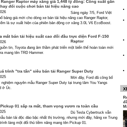
d Ranger Raptor máy xăng giá 1,448 tỷ đồng: Công suất gần
thay đổi cuộc chơi bán tải hiệu năng cao
2026
Sáng ngày 7/5, Ford Việt
ố bảng giá mới cho dòng xe bán tải hiệu năng cao Ranger Raptor,
điểm là sự xuất hiện của phiên bản động cơ xăng 3.0L V6 EcoBoost.
a mắt bán tải hiệu suất cao đối đầu trực diện Ford F-150
Raptor
2026
uồn tin, Toyota đang âm thầm phát triển một biến thể hoàn toàn mới
dra mang tên TRD Hammer.
uá trình "tra tấn" siêu bán tải Ranger Super Duty
2025
Mới đây, Ford đã công bố
ử nghiệm nguyên mẫu Ranger Super Duty tại trung tâm You Yangs
d ở Úc.
X
R
đ
 Pickup 01 sắp ra mắt, tham vọng vươn ra toàn cầu
M
2025
Dù Tesla Cybertruck vẫn
ẫu bán tải độc đáo bậc nhất thị trường, nhưng mới đây, hãng xe Trung
ình làng một đối thủ tiềm năng mang tên Pickup 01.