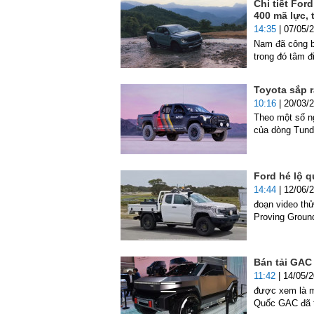
Chi tiết For
400 mã lực, 
14:35
| 07/05/
Nam đã công b
trong đó tâm 
Toyota sắp r
10:16
| 20/03/
Theo một số ng
của dòng Tun
Ford hé lộ q
14:44
| 12/06/
đoạn video th
Proving Groun
Bán tải GAC
11:42
| 14/05/
được xem là m
Quốc GAC đã tr