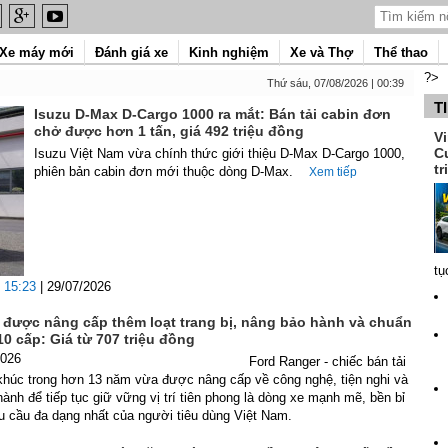
Xe máy mới
Đánh giá xe
Kinh nghiệm
Xe và Thợ
Thể thao
?>
Thứ sáu, 07/08/2026 | 00:39
T
Isuzu D-Max D-Cargo 1000 ra mắt: Bán tải cabin đơn
chở được hơn 1 tấn, giá 492 triệu đồng
V
C
Isuzu Việt Nam vừa chính thức giới thiệu D-Max D-Cargo 1000,
tr
phiên bản cabin đơn mới thuộc dòng D-Max.
Xem tiếp
tụ
15:23
| 29/07/2026
 được nâng cấp thêm loạt trang bị, nâng bảo hành và chuẩn
0 cấp: Giá từ 707 triệu đồng
2026
Ford Ranger - chiếc bán tải
khúc trong hơn 13 năm vừa được nâng cấp về công nghệ, tiện nghi và
ành để tiếp tục giữ vững vị trí tiên phong là dòng xe mạnh mẽ, bền bỉ
u cầu đa dạng nhất của người tiêu dùng Việt Nam.