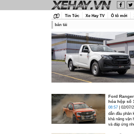
Tin Tức
Xe Hay TV
Ô tô mới
bán tải
Ford Ranger
hóa hộp số 1
08:57
| 02/07/
dẫn đầu phân 
khả năng vận h
và đáp ứng nh