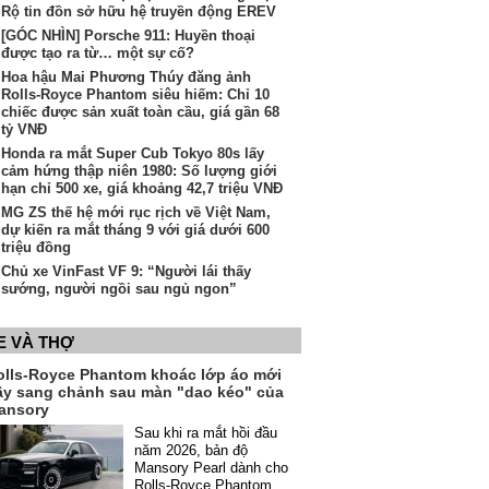
Rộ tin đồn sở hữu hệ truyền động EREV
[GÓC NHÌN] Porsche 911: Huyền thoại
được tạo ra từ… một sự cố?
Hoa hậu Mai Phương Thúy đăng ảnh
Rolls-Royce Phantom siêu hiếm: Chỉ 10
chiếc được sản xuất toàn cầu, giá gần 68
tỷ VNĐ
Honda ra mắt Super Cub Tokyo 80s lấy
cảm hứng thập niên 1980: Số lượng giới
hạn chỉ 500 xe, giá khoảng 42,7 triệu VNĐ
MG ZS thế hệ mới rục rịch về Việt Nam,
dự kiến ra mắt tháng 9 với giá dưới 600
triệu đồng
Chủ xe VinFast VF 9: “Người lái thấy
sướng, người ngồi sau ngủ ngon”
E VÀ THỢ
olls-Royce Phantom khoác lớp áo mới
ầy sang chảnh sau màn "dao kéo" của
ansory
Sau khi ra mắt hồi đầu
năm 2026, bản độ
Mansory Pearl dành cho
Rolls-Royce Phantom