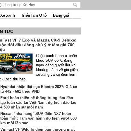
Tìm
kiếm
Xe xanh
Triển lãm Ô tô
Bảng giá
nội
dung
IN TỨC
inFast VF 7 Eco và Mazda CX-5 Deluxe:
uộc đối đầu đáng chú ý ở tầm giá 700
iệu
Cuộc cạnh tranh ở phân
khúc SUV cỡ C đang
ngày càng quyết liệt khi
khoảng cách về giá giữa
xe xăng và xe điện liên
c được thu hẹp.
Hyundai nhận đặt cọc Elantra 2027: Giá xe
từ 442 - 681 triệu VNĐ
Ford hoàn thiện hệ thống trung tâm đào
tạo toàn cầu tại Việt Nam, dự kiến đào tạo
4.500 nhân sự mỗi năm
Nissan "nhá hàng" SUV điện NX7 hoàn
toàn mới: Tầm vận hành dự kiến vượt 630
km mỗi lần sạc
VinFast VF Wild lộ diện bản thương mại: