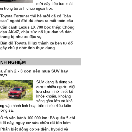
mới đây tiếp tục xuất
ện trong bộ ảnh chụp ngoài trời.
Toyota Fortuner thế hệ mới đã có "bản
sao" ngoài đời dù chưa ra mắt toàn cầu
Cận cảnh Lexus LX 700 bọc thép: Chống
đạn AK-47, chịu sức nổ lựu đạn và dàn
trang bị như xe đặc vụ
Bản độ Toyota Hilux thành xe ben tự đổ
gây chú ý nhờ tính thực dụng
INH NGHIỆM
ia đình 2 - 3 con nên mua SUV hay
PV?
SUV đang là dòng xe
được nhiều người Việt
lựa chọn nhờ thiết kế
khỏe khoắn, khoảng
sáng gầm lớn và khả
ng vận hành linh hoạt trên nhiều điều kiện
ường sá.
Ô tô vận hành 100.000 km: Bỏ quên 5 chi
tiết này, nguy cơ sửa chữa rất tốn kém
Phân biệt động cơ xe điện, hybrid và