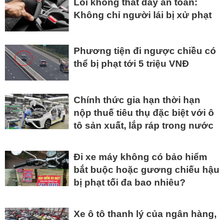
Lỗi không thắt dây an toàn:
Không chỉ người lái bị xử phạt
Phương tiện đi ngược chiều có
thể bị phạt tới 5 triệu VNĐ
Chính thức gia hạn thời hạn
nộp thuế tiêu thụ đặc biệt với ô
tô sản xuất, lắp ráp trong nước
Đi xe máy không có bảo hiểm
bắt buộc hoặc gương chiếu hậu
bị phạt tối đa bao nhiêu?
Xe ô tô thanh lý của ngân hàng,