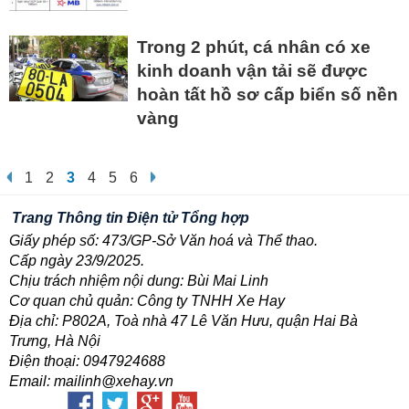
Trong 2 phút, cá nhân có xe
kinh doanh vận tải sẽ được
hoàn tất hồ sơ cấp biển số nền
vàng
1
2
3
4
5
6
Trang Thông tin Điện tử Tổng hợp
Giấy phép số: 473/GP-Sở Văn hoá và Thể thao.
Cấp ngày 23/9/2025.
Chịu trách nhiệm nội dung: Bùi Mai Linh
Cơ quan chủ quản: Công ty TNHH Xe Hay
Địa chỉ: P802A, Toà nhà 47 Lê Văn Hưu, quận Hai Bà
Trưng, Hà Nội
Điện thoại: 0947924688
Email: mailinh@xehay.vn