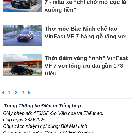
7 - mẫu xe “chỉ chờ mở cọc là
xuống tiền”
Thợ mộc Bắc Ninh chế tạo
VinFast VF 7 bằng gỗ tặng vợ
Thời điểm vàng “rinh” VinFast
VF 7 với tổng ưu đãi gần 173
triệu
1
2
3
Trang Thông tin Điện tử Tổng hợp
Giấy phép số: 473/GP-Sở Văn hoá và Thể thao.
Cấp ngày 23/9/2025.
Chịu trách nhiệm nội dung: Bùi Mai Linh
Cơ quan chủ quản: Công ty TNHH Xe Hay