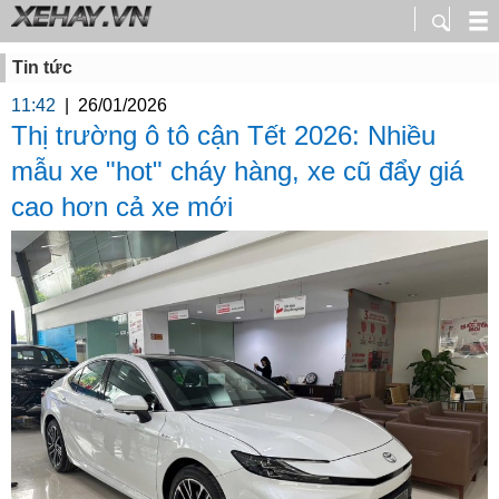
Tin tức
11:42
|
26/01/2026
Thị trường ô tô cận Tết 2026: Nhiều
mẫu xe "hot" cháy hàng, xe cũ đẩy giá
cao hơn cả xe mới