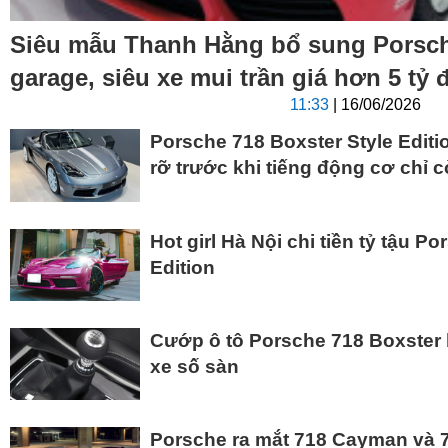
Siêu mẫu Thanh Hằng bổ sung Porsch
garage, siêu xe mui trần giá hơn 5 tỷ
11:33
| 16/06/2026
Porsche 718 Boxster Style Editio
rỡ trước khi tiếng động cơ chỉ c
Hot girl Hà Nội chi tiền tỷ tậu P
Edition
Cướp ô tô Porsche 718 Boxster b
xe số sàn
Porsche ra mắt 718 Cayman và 7