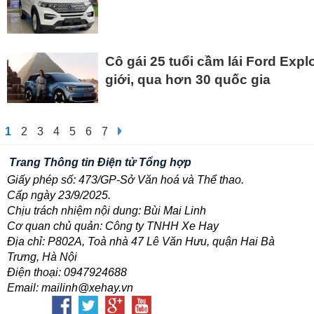
Cô gái 25 tuổi cầm lái Ford Expl
giới, qua hơn 30 quốc gia
1
2
3
4
5
6
7
Trang Thông tin Điện tử Tổng hợp
Giấy phép số: 473/GP-Sở Văn hoá và Thể thao.
Cấp ngày 23/9/2025.
Chịu trách nhiệm nội dung: Bùi Mai Linh
Cơ quan chủ quản: Công ty TNHH Xe Hay
Địa chỉ: P802A, Toà nhà 47 Lê Văn Hưu, quận Hai Bà
Trưng, Hà Nội
Điện thoại: 0947924688
Email: mailinh@xehay.vn