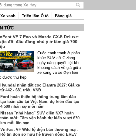
Tìm
kiếm
Xe xanh
Triển lãm Ô tô
Bảng giá
nội
dung
IN TỨC
inFast VF 7 Eco và Mazda CX-5 Deluxe:
uộc đối đầu đáng chú ý ở tầm giá 700
iệu
Cuộc cạnh tranh ở phân
khúc SUV cỡ C đang
ngày càng quyết liệt khi
khoảng cách về giá giữa
xe xăng và xe điện liên
c được thu hẹp.
Hyundai nhận đặt cọc Elantra 2027: Giá xe
từ 442 - 681 triệu VNĐ
Ford hoàn thiện hệ thống trung tâm đào
tạo toàn cầu tại Việt Nam, dự kiến đào tạo
4.500 nhân sự mỗi năm
Nissan "nhá hàng" SUV điện NX7 hoàn
toàn mới: Tầm vận hành dự kiến vượt 630
km mỗi lần sạc
VinFast VF Wild lộ diện bản thương mại:
Rộ tin đồn sở hữu hệ truyền động EREV