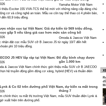
2026
Yamaha Motor Việt Nam
ới thiệu Exciter 155 VVA-TCS thế hệ mới với những nâng cấp đáng chú
 động cơ và công nghệ an toàn. Mẫu xe côn tay thể thao có 4 phiên bản,
9 đến 60,9 triệu đồng.
ợc nhận cọc tại Việt Nam: Giá dự kiến từ 569 triệu đồng,
 cọc gấp 5 nếu tăng giá cao hơn mức sàn công bố
2026
Omoda & Jaecoo Việt Nam
c nhận đặt cọc mẫu SUV cỡ B Jaecoo J5 từ ngày 10/7 đến hết
khoản phí 10 triệu đồng.
ECOO J5 HEV lắp ráp tại Việt Nam: Đổ đầy bình chạy được
gần 1.000 km
2026
da & Jaecoo Việt Nam chính thức giới thiệu mẫu SUV cỡ B JAECOO
X
chọn hệ truyền động gồm động cơ xăng, hybrid (HEV) và thuần điện
R
đ
M
Lynk & Co 02 trên đường phố Việt Nam, dự kiến ra mắt trong
tháng 7
2026
ểm chính thức ra mắt thị trường Việt Nam, mẫu SUV thuần điện Lynk &
ngờ xuất hiện trên đường phố.