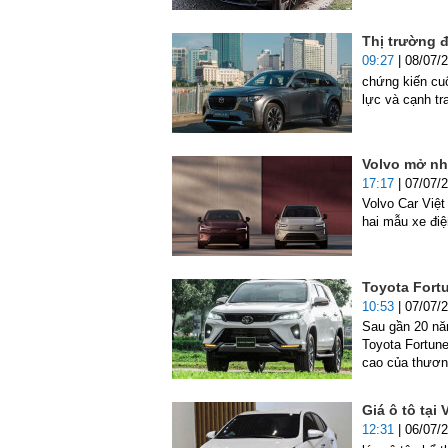
Thị trường đ
09:27
| 08/07/
chứng kiến cu
lực và cạnh tr
Volvo mở nh
17:17
| 07/07/
Volvo Car Việ
hai mẫu xe đi
Toyota Fortu
10:53
| 07/07/
Sau gần 20 năm
Toyota Fortun
cao của thươn
Giá ô tô tại
12:31
| 06/07/