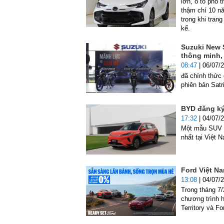
lớn, ô tô phổ 
thậm chí 10 nă
trong khi tran
kể.
Suzuki New S
thông minh, 
08:47
| 06/07/
đã chính thức 
phiên bản Satr
BYD đăng ký
17:32
| 04/07/
Một mẫu SUV m
nhất tại Việt 
Ford Việt Na
13:08
| 04/07/
Trong tháng 7/
chương trình h
Territory và Fo