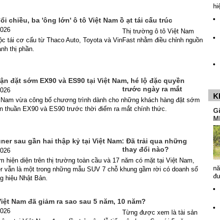
hi
ổi chiều, ba 'ông lớn' ô tô Việt Nam ồ ạt tái cấu trúc
2026
Thị trường ô tô Việt Nam
ộc tái cơ cấu từ Thaco Auto, Toyota và VinFast nhằm điều chỉnh nguồn
anh thị phần.
ận đặt sớm EX90 và ES90 tại Việt Nam, hé lộ đặc quyền
trước ngày ra mắt
2026
K
t Nam vừa công bố chương trình dành cho những khách hàng đặt sớm
ện thuần EX90 và ES90 trước thời điểm ra mắt chính thức.
G
M
ner sau gần hai thập kỷ tại Việt Nam: Đã trải qua những
thay đổi nào?
2026
 hiện diện trên thị trường toàn cầu và 17 năm có mặt tại Việt Nam,
nă
er vẫn là một trong những mẫu SUV 7 chỗ khung gầm rời có doanh số
đ
g hiệu Nhật Bản.
 Việt Nam đã giảm ra sao sau 5 năm, 10 năm?
2026
Từng được xem là tài sản