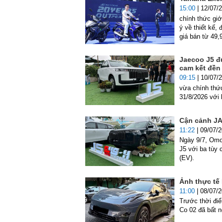
15:00
| 12/07/
chính thức gi
ý về thiết kế,
giá bán từ 49,
Jaecoo J5 đư
cam kết đền
09:15
| 10/07/
vừa chính thứ
31/8/2026 với 
Cận cảnh JA
11:22
| 09/07/
Ngày 9/7, Omo
J5 với ba tùy 
(EV).
Ảnh thực tế 
11:00
| 08/07/
Trước thời đi
Co 02 đã bất 