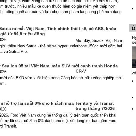
thông tại Việt Nam đang dần trở nên dễ tiếp cận hơn. So với 5 năm,
m trước, nhiều mẫu xe quen thuộc hiện có giá niêm yết thấp hơn,
g bị, công nghệ an toàn và lựa chọn sản phẩm lại phong phú hơn đáng
Ô
atria ra mắt Việt Nam: Tinh chỉnh thiết kế, có ABS, khóa
giá từ 54,5 triệu đồng
H
2026
Mới đây, Suzuki Việt Nam
xe
giới thiệu New Satria - thế hệ xe hyper underbone 150cc mới gồm hai
ia và Satria Pro.
 Sealion 05 tại Việt Nam, mẫu SUV mới cạnh tranh Honda
CR-V
2026
vớ
ới của BYD vừa xuất hiện trong Công báo sở hữu công nghiệp mới
Nam.
m hỗ trợ lãi suất 0% cho khách mua Territory và Transit
trong tháng 7/2026
2026
2026, Ford Việt Nam cùng hệ thống đại lý trên toàn quốc triển khai
ỗ trợ lãi suất cố định 0% dành cho một số dòng xe, bao gồm Ford
rd Transit.