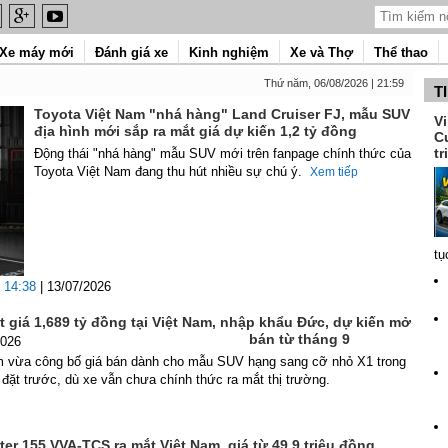
Xe máy mới
Đánh giá xe
Kinh nghiệm
Xe và Thợ
Thể thao
Thứ năm, 06/08/2026 | 21:59
T
Toyota Việt Nam "nhá hàng" Land Cruiser FJ, mẫu SUV
V
địa hình mới sắp ra mắt giá dự kiến 1,2 tỷ đồng
C
tr
Động thái "nhá hàng" mẫu SUV mới trên fanpage chính thức của
Toyota Việt Nam đang thu hút nhiều sự chú ý.
Xem tiếp
tụ
14:38
| 13/07/2026
 giá 1,689 tỷ đồng tại Việt Nam, nhập khẩu Đức, dự kiến mở
bán từ tháng 9
2026
vừa công bố giá bán dành cho mẫu SUV hạng sang cỡ nhỏ X1 trong
 đặt trước, dù xe vẫn chưa chính thức ra mắt thị trường.
er 155 VVA-TCS ra mắt Việt Nam, giá từ 49,9 triệu đồng