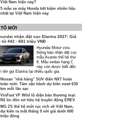
Việt Nam hiện nay?
5 mẫu xe máy Honda tiết kiệm nhiên liệu
nhất tại Việt Nam hiện nay
 TÔ MỚI
yundai nhận đặt cọc Elantra 2027: Giá
 từ 442 - 681 triệu VNĐ
Hyundai Motor vừa
thông báo nhận đặt cọc
mẫu Avante thế hệ thứ
8. Mẫu sedan hạng C
này còn được biết đến
i tên gọi Elantra tại nhiều quốc gia.
Nissan "nhá hàng" SUV điện NX7 hoàn
toàn mới: Tầm vận hành dự kiến vượt 630
km mỗi lần sạc
VinFast VF Wild lộ diện bản thương mại:
Rộ tin đồn sở hữu hệ truyền động EREV
MG ZS thế hệ mới rục rịch về Việt Nam,
dự kiến ra mắt tháng 9 với giá dưới 600
triệu đồng