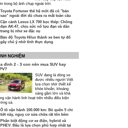
ện trong bộ ảnh chụp ngoài trời.
Toyota Fortuner thế hệ mới đã có "bản
sao" ngoài đời dù chưa ra mắt toàn cầu
Cận cảnh Lexus LX 700 bọc thép: Chống
đạn AK-47, chịu sức nổ lựu đạn và dàn
trang bị như xe đặc vụ
Bản độ Toyota Hilux thành xe ben tự đổ
gây chú ý nhờ tính thực dụng
INH NGHIỆM
ia đình 2 - 3 con nên mua SUV hay
PV?
SUV đang là dòng xe
được nhiều người Việt
lựa chọn nhờ thiết kế
khỏe khoắn, khoảng
sáng gầm lớn và khả
ng vận hành linh hoạt trên nhiều điều kiện
ường sá.
Ô tô vận hành 100.000 km: Bỏ quên 5 chi
tiết này, nguy cơ sửa chữa rất tốn kém
Phân biệt động cơ xe điện, hybrid và
PHEV: Đâu là lựa chọn phù hợp nhất tại