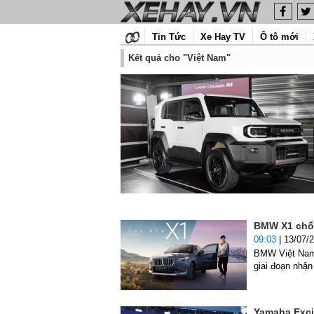
Tin Tức
Xe Hay TV
Ô tô mới
Kết quả cho "Việt Nam"
BMW X1 chốt
09:03
| 13/07/
BMW Việt Nam 
giai đoạn nhận
Yamaha Excit