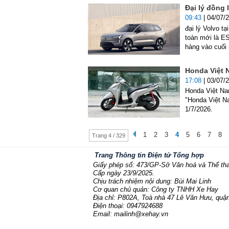
Đại lý đồng 
09:43
| 04/07/
đại lý Volvo t
toàn mới là E
hàng vào cuối
Honda Việt 
17:08
| 03/07/
Honda Việt Nam
"Honda Việt N
1/7/2026.
1
2
3
4
5
6
7
8
Trang 4 / 329
Trang Thông tin Điện tử Tổng hợp
Giấy phép số: 473/GP-Sở Văn hoá và Thể th
Cấp ngày 23/9/2025.
Chịu trách nhiệm nội dung: Bùi Mai Linh
Cơ quan chủ quản: Công ty TNHH Xe Hay
Địa chỉ: P802A, Toà nhà 47 Lê Văn Hưu, quận
Điện thoại: 0947924688
Email: mailinh@xehay.vn