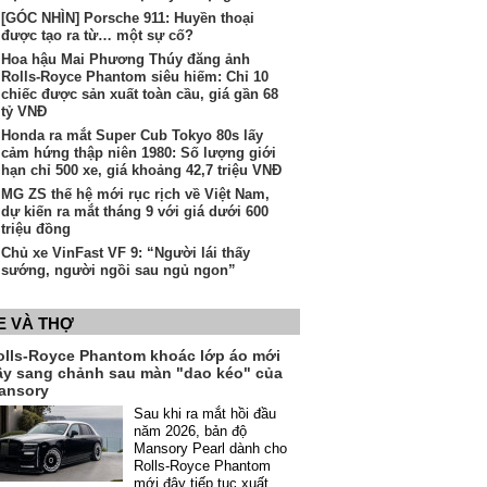
[GÓC NHÌN] Porsche 911: Huyền thoại
được tạo ra từ… một sự cố?
Hoa hậu Mai Phương Thúy đăng ảnh
Rolls-Royce Phantom siêu hiếm: Chỉ 10
chiếc được sản xuất toàn cầu, giá gần 68
tỷ VNĐ
Honda ra mắt Super Cub Tokyo 80s lấy
cảm hứng thập niên 1980: Số lượng giới
hạn chỉ 500 xe, giá khoảng 42,7 triệu VNĐ
MG ZS thế hệ mới rục rịch về Việt Nam,
dự kiến ra mắt tháng 9 với giá dưới 600
triệu đồng
Chủ xe VinFast VF 9: “Người lái thấy
sướng, người ngồi sau ngủ ngon”
E VÀ THỢ
olls-Royce Phantom khoác lớp áo mới
ầy sang chảnh sau màn "dao kéo" của
ansory
Sau khi ra mắt hồi đầu
năm 2026, bản độ
Mansory Pearl dành cho
Rolls-Royce Phantom
mới đây tiếp tục xuất