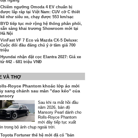
đặt ngang
Chiêm ngưỡng Omoda 4 EV chuẩn bị
được lắp ráp tại Việt Nam: CUV cỡ C thiết
kế như siêu xe, chạy được 553 km/sạc
BYD tiếp tục mở rộng hệ thống phân phối,
sẵn sàng khai trương Showroom mới tại
Hà Nội
VinFast VF 7 Eco và Mazda CX-5 Deluxe:
Cuộc đối đầu đáng chú ý ở tầm giá 700
triệu
Hyundai nhận đặt cọc Elantra 2027: Giá xe
từ 442 - 681 triệu VNĐ
E VÀ THỢ
olls-Royce Phantom khoác lớp áo mới
ầy sang chảnh sau màn "dao kéo" của
ansory
Sau khi ra mắt hồi đầu
năm 2026, bản độ
Mansory Pearl dành cho
Rolls-Royce Phantom
mới đây tiếp tục xuất
ện trong bộ ảnh chụp ngoài trời.
Toyota Fortuner thế hệ mới đã có "bản