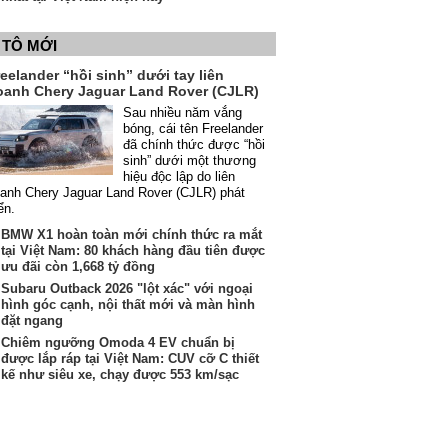
 TÔ MỚI
eelander “hồi sinh” dưới tay liên
oanh Chery Jaguar Land Rover (CJLR)
Sau nhiều năm vắng
bóng, cái tên Freelander
đã chính thức được “hồi
sinh” dưới một thương
hiệu độc lập do liên
anh Chery Jaguar Land Rover (CJLR) phát
iển.
BMW X1 hoàn toàn mới chính thức ra mắt
tại Việt Nam: 80 khách hàng đầu tiên được
ưu đãi còn 1,668 tỷ đồng
Subaru Outback 2026 "lột xác" với ngoại
hình góc cạnh, nội thất mới và màn hình
đặt ngang
Chiêm ngưỡng Omoda 4 EV chuẩn bị
được lắp ráp tại Việt Nam: CUV cỡ C thiết
kế như siêu xe, chạy được 553 km/sạc