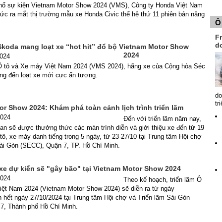
hổ sự kiện Vietnam Motor Show 2024 (VMS), Công ty Honda Việt Nam
ức ra mắt thị trường mẫu xe Honda Civic thế hệ thứ 11 phiên bản nâng
Ô
Fr
d
Skoda mang loạt xe “hot hit” đổ bộ Vietnam Motor Show
2024
2024
 Ô tô và Xe máy Việt Nam 2024 (VMS 2024), hãng xe của Cộng hòa Séc
ng đến loạt xe mới cực ấn tượng.
do
tr
r Show 2024: Khám phá toàn cảnh lịch trình triển lãm
2024
Đến với triển lãm năm nay,
an sẽ được thưởng thức các màn trình diễn và giới thiệu xe đến từ 19
tô, xe máy danh tiếng trong 5 ngày, từ 23-27/10 tại Trung tâm Hội chợ
Sài Gòn (SECC), Quận 7, TP. Hồ Chí Minh.
e dự kiến sẽ "gây bão" tại Vietnam Motor Show 2024
2024
Theo kế hoạch, triển lãm Ô
iệt Nam 2024 (Vietnam Motor Show 2024) sẽ diễn ra từ ngày
 hết ngày 27/10/2024 tại Trung tâm Hội chợ và Triển lãm Sài Gòn
7, Thành phố Hồ Chí Minh.