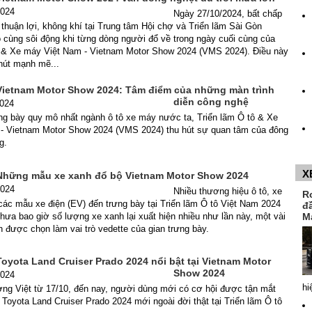
2024
Ngày 27/10/2024, bất chấp
g thuận lợi, không khí tại Trung tâm Hội chợ và Triển lãm Sài Gòn
 cùng sôi động khi từng dòng người đổ về trong ngày cuối cùng của
ô & Xe máy Việt Nam - Vietnam Motor Show 2024 (VMS 2024). Điều này
hút mạnh mẽ...
Vietnam Motor Show 2024: Tâm điểm của những màn trình
diễn công nghệ
2024
ng bày quy mô nhất ngành ô tô xe máy nước ta, Triển lãm Ô tô & Xe
- Vietnam Motor Show 2024 (VMS 2024) thu hút sự quan tâm của đông
g.
X
Những mẫu xe xanh đổ bộ Vietnam Motor Show 2024
2024
Nhiều thương hiệu ô tô, xe
R
ác mẫu xe điện (EV) đến trưng bày tại Triển lãm Ô tô Việt Nam 2024
đ
ưa bao giờ số lượng xe xanh lại xuất hiện nhiều như lần này, một vài
M
n được chọn làm vai trò vedette của gian trưng bày.
oyota Land Cruiser Prado 2024 nổi bật tại Vietnam Motor
Show 2024
2024
hi
ờng Việt từ 17/10, đến nay, người dùng mới có cơ hội được tận mắt
oyota Land Cruiser Prado 2024 mới ngoài đời thật tại Triển lãm Ô tô