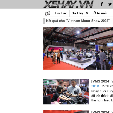
Tin Tức
Xe Hay TV
Ô tô mới
Kết quả cho "Vietnam Motor Show 2024"
[VMS 2024] 
20:04
| 27/10/
Ngày cuối cùn
đã trở thành đi
thu hút nhiều 
[VMS 2024] 