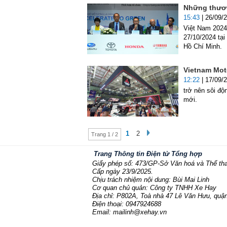
Những thươn
15:43
| 26/09/
Việt Nam 2024
27/10/2024 tạ
Hồ Chí Minh.
Vietnam Moto
12:22
| 17/09/
trở nên sôi độ
mới.
1
2
Trang 1 / 2
Trang Thông tin Điện tử Tổng hợp
Giấy phép số: 473/GP-Sở Văn hoá và Thể th
Cấp ngày 23/9/2025.
Chịu trách nhiệm nội dung: Bùi Mai Linh
Cơ quan chủ quản: Công ty TNHH Xe Hay
Địa chỉ: P802A, Toà nhà 47 Lê Văn Hưu, quận
Điện thoại: 0947924688
Email: mailinh@xehay.vn