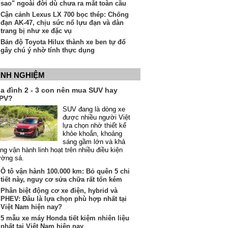
sao" ngoài đời dù chưa ra mắt toàn cầu
Cận cảnh Lexus LX 700 bọc thép: Chống
đạn AK-47, chịu sức nổ lựu đạn và dàn
trang bị như xe đặc vụ
Bản độ Toyota Hilux thành xe ben tự đổ
gây chú ý nhờ tính thực dụng
INH NGHIỆM
ia đình 2 - 3 con nên mua SUV hay
PV?
SUV đang là dòng xe
được nhiều người Việt
lựa chọn nhờ thiết kế
khỏe khoắn, khoảng
sáng gầm lớn và khả
ng vận hành linh hoạt trên nhiều điều kiện
ường sá.
Ô tô vận hành 100.000 km: Bỏ quên 5 chi
tiết này, nguy cơ sửa chữa rất tốn kém
Phân biệt động cơ xe điện, hybrid và
PHEV: Đâu là lựa chọn phù hợp nhất tại
Việt Nam hiện nay?
5 mẫu xe máy Honda tiết kiệm nhiên liệu
nhất tại Việt Nam hiện nay