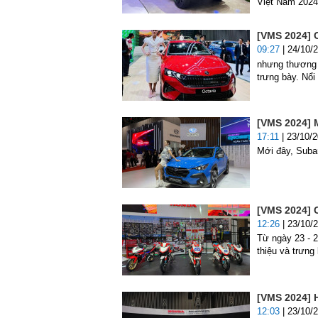
Việt Nam 2024
[VMS 2024] 
09:27
| 24/10/
nhưng thương 
trưng bày. Nổi
[VMS 2024] 
17:11
| 23/10/
Mới đây, Suba
[VMS 2024] 
12:26
| 23/10/
Từ ngày 23 - 2
thiệu và trưng
[VMS 2024] 
12:03
| 23/10/