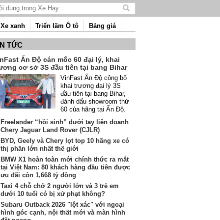
Tìm
kiếm
Xe xanh
Triển lãm Ô tô
Bảng giá
nội
dung
IN TỨC
nFast Ấn Độ cán mốc 60 đại lý, khai
ương cơ sở 3S đầu tiên tại bang Bihar
VinFast Ấn Độ công bố
khai trương đại lý 3S
đầu tiên tại bang Bihar,
đánh dấu showroom thứ
60 của hãng tại Ấn Độ.
Freelander “hồi sinh” dưới tay liên doanh
Chery Jaguar Land Rover (CJLR)
BYD, Geely và Chery lọt top 10 hãng xe có
thị phần lớn nhất thế giới
BMW X1 hoàn toàn mới chính thức ra mắt
tại Việt Nam: 80 khách hàng đầu tiên được
ưu đãi còn 1,668 tỷ đồng
Taxi 4 chỗ chở 2 người lớn và 3 trẻ em
dưới 10 tuổi có bị xử phạt không?
Subaru Outback 2026 "lột xác" với ngoại
hình góc cạnh, nội thất mới và màn hình