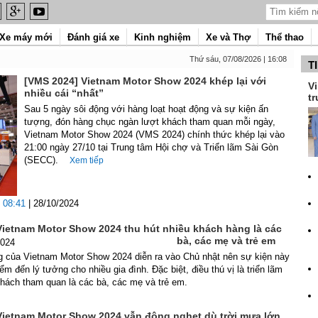
Xe máy mới
Đánh giá xe
Kinh nghiệm
Xe và Thợ
Thể thao
Thứ sáu, 07/08/2026 | 16:08
T
[VMS 2024] Vietnam Motor Show 2024 khép lại với
Vi
nhiều cái “nhất”
tr
Sau 5 ngày sôi động với hàng loạt hoạt động và sự kiện ấn
tượng, đón hàng chục ngàn lượt khách tham quan mỗi ngày,
Vietnam Motor Show 2024 (VMS 2024) chính thức khép lại vào
21:00 ngày 27/10 tại Trung tâm Hội chợ và Triển lãm Sài Gòn
(SECC).
Xem tiếp
08:41
| 28/10/2024
Vietnam Motor Show 2024 thu hút nhiều khách hàng là các
bà, các mẹ và trẻ em
2024
g của Vietnam Motor Show 2024 diễn ra vào Chủ nhật nên sự kiện này
ểm đến lý tưởng cho nhiều gia đình. Đặc biệt, điều thú vị là triển lãm
khách tham quan là các bà, các mẹ và trẻ em.
Vietnam Motor Show 2024 vẫn đông nghẹt dù trời mưa lớn