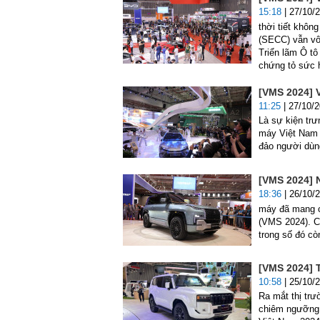
15:18
| 27/10/
thời tiết khôn
(SECC) vẫn vô
Triển lãm Ô t
chứng tỏ sức 
[VMS 2024] 
11:25
| 27/10/
Là sự kiện trư
máy Việt Nam 
đảo người dùn
[VMS 2024] 
18:36
| 26/10/
máy đã mang c
(VMS 2024). Ch
trong số đó cò
[VMS 2024] T
10:58
| 25/10/
Ra mắt thị trư
chiêm ngưỡng T