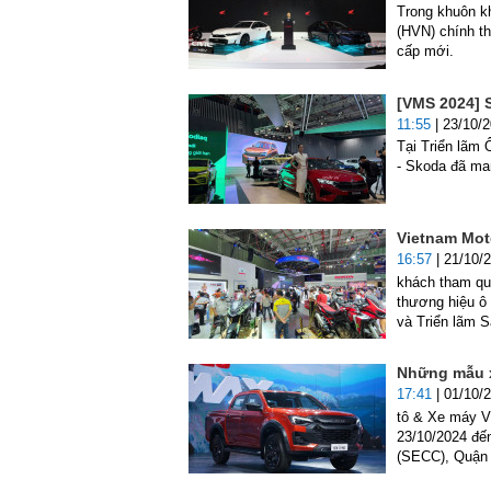
Trong khuôn k
(HVN) chính th
cấp mới.
[VMS 2024] 
11:55
| 23/10/
Tại Triển lãm
- Skoda đã ma
Vietnam Moto
16:57
| 21/10/
khách tham qu
thương hiệu ô 
và Triển lãm 
Những mẫu x
17:41
| 01/10/
tô & Xe máy V
23/10/2024 đến
(SECC), Quận 