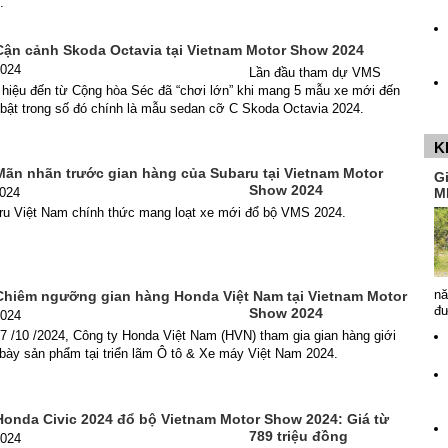
.
Cận cảnh Skoda Octavia tại Vietnam Motor Show 2024
2024
Lần đầu tham dự VMS
hiệu đến từ Cộng hòa Séc đã “chơi lớn” khi mang 5 mẫu xe mới đến
 bật trong số đó chính là mẫu sedan cỡ C Skoda Octavia 2024.
K
Mãn nhãn trước gian hàng của Subaru tại Vietnam Motor
G
Show 2024
2024
M
ru Việt Nam chính thức mang loạt xe mới đổ bộ VMS 2024.
nă
Chiêm ngưỡng gian hàng Honda Việt Nam tại Vietnam Motor
đ
Show 2024
2024
7 /10 /2024, Công ty Honda Việt Nam (HVN) tham gia gian hàng giới
 bày sản phẩm tại triển lãm Ô tô & Xe máy Việt Nam 2024.
Honda Civic 2024 đổ bộ Vietnam Motor Show 2024: Giá từ
789 triệu đồng
2024