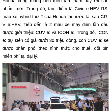
Honda cũng mang đến triển lãm năm nay 04 sản
phẩm mới. Trong đó, tâm điểm là Civic e:HEV RS,
mẫu xe hybrid thứ 2 của Honda tại nước ta, sau CR-
V e:HEV. Tiếp đến là 2 mẫu xe máy điện lần đầu
được giới thiệu: CUV e: và ICON e:. Trong đó, ICON
e: dự kiến có giá dưới 30 triệu đồng, còn CUV e: sẽ
được phân phối theo hình thức cho thuê, đổi pin
miễn phí tại đại lý.