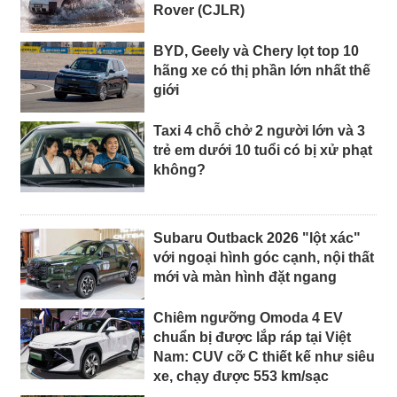
Rover (CJLR)
BYD, Geely và Chery lọt top 10
hãng xe có thị phần lớn nhất thế
giới
Taxi 4 chỗ chở 2 người lớn và 3
trẻ em dưới 10 tuổi có bị xử phạt
không?
Subaru Outback 2026 "lột xác"
với ngoại hình góc cạnh, nội thất
mới và màn hình đặt ngang
Chiêm ngưỡng Omoda 4 EV
chuẩn bị được lắp ráp tại Việt
Nam: CUV cỡ C thiết kế như siêu
xe, chạy được 553 km/sạc