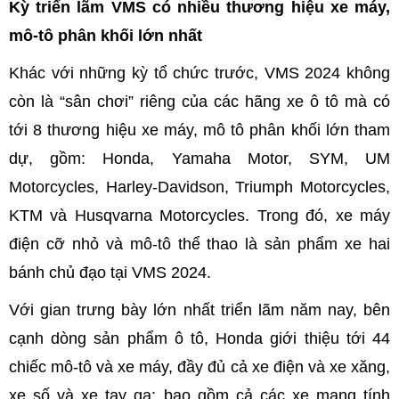
Kỳ triển lãm VMS có nhiều thương hiệu xe máy,
mô-tô phân khối lớn nhất
Khác với những kỳ tổ chức trước, VMS 2024 không
còn là “sân chơi” riêng của các hãng xe ô tô mà có
tới 8 thương hiệu xe máy, mô tô phân khối lớn tham
dự, gồm: Honda, Yamaha Motor, SYM, UM
Motorcycles, Harley-Davidson, Triumph Motorcycles,
KTM và Husqvarna Motorcycles. Trong đó, xe máy
điện cỡ nhỏ và mô-tô thể thao là sản phẩm xe hai
bánh chủ đạo tại VMS 2024.
Với gian trưng bày lớn nhất triển lãm năm nay, bên
cạnh dòng sản phẩm ô tô, Honda giới thiệu tới 44
chiếc mô-tô và xe máy, đầy đủ cả xe điện và xe xăng,
xe số và xe tay ga; bao gồm cả các xe mang tính