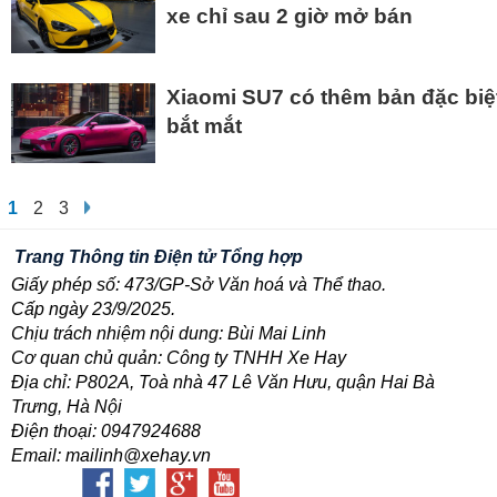
xe chỉ sau 2 giờ mở bán
Xiaomi SU7 có thêm bản đặc bi
bắt mắt
1
2
3
Trang Thông tin Điện tử Tổng hợp
Giấy phép số: 473/GP-Sở Văn hoá và Thể thao.
Cấp ngày 23/9/2025.
Chịu trách nhiệm nội dung: Bùi Mai Linh
Cơ quan chủ quản: Công ty TNHH Xe Hay
Địa chỉ: P802A, Toà nhà 47 Lê Văn Hưu, quận Hai Bà
Trưng, Hà Nội
Điện thoại: 0947924688
Email: mailinh@xehay.vn