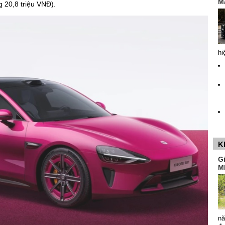
M
g 20,8 triệu VNĐ).
hi
K
G
M
nă