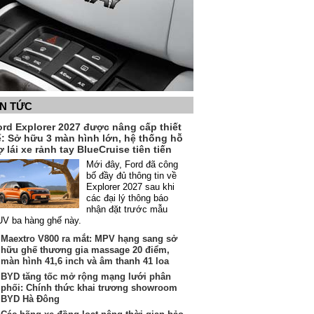
IN TỨC
ord Explorer 2027 được nâng cấp thiết
ế: Sở hữu 3 màn hình lớn, hệ thống hỗ
ợ lái xe rảnh tay BlueCruise tiên tiến
Mới đây, Ford đã công
bố đầy đủ thông tin về
Explorer 2027 sau khi
các đại lý thông báo
nhận đặt trước mẫu
V ba hàng ghế này.
Maextro V800 ra mắt: MPV hạng sang sở
hữu ghế thương gia massage 20 điểm,
màn hình 41,6 inch và âm thanh 41 loa
BYD tăng tốc mở rộng mạng lưới phân
phối: Chính thức khai trương showroom
BYD Hà Đông