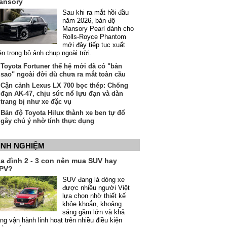
ansory
Sau khi ra mắt hồi đầu
năm 2026, bản độ
Mansory Pearl dành cho
Rolls-Royce Phantom
mới đây tiếp tục xuất
ện trong bộ ảnh chụp ngoài trời.
Toyota Fortuner thế hệ mới đã có "bản
sao" ngoài đời dù chưa ra mắt toàn cầu
Cận cảnh Lexus LX 700 bọc thép: Chống
đạn AK-47, chịu sức nổ lựu đạn và dàn
trang bị như xe đặc vụ
Bản độ Toyota Hilux thành xe ben tự đổ
gây chú ý nhờ tính thực dụng
INH NGHIỆM
ia đình 2 - 3 con nên mua SUV hay
PV?
SUV đang là dòng xe
được nhiều người Việt
lựa chọn nhờ thiết kế
khỏe khoắn, khoảng
sáng gầm lớn và khả
ng vận hành linh hoạt trên nhiều điều kiện