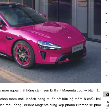
u màu ngoại thất hồng cánh sen Brilliant Magenta cực kỳ bắt mắt.
X
y chọn mâm mới. Khách hàng muốn sở hữu bộ mâm 8 chấu khí
R
viền màu hồng Brilliant Magenta cùng kẹp phanh Brembo sẽ phải
đ