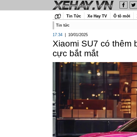
Tin Tức
Xe Hay TV
Ô tô mới
Tin tức
17:34
|
10/01/2025
Xiaomi SU7 có thêm 
cực bắt mắt