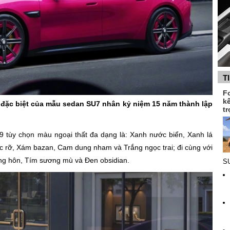
T
F
k
n đặc biệt của mẫu sedan SU7 nhân kỷ niệm 15 năm thành lập
tr
9 tùy chọn màu ngoại thất đa dạng là: Xanh nước biển, Xanh lá
c rỡ, Xám bazan, Cam dung nham và Trắng ngọc trai; đi cùng với
àng hôn, Tím sương mù và Đen obsidian.
SU