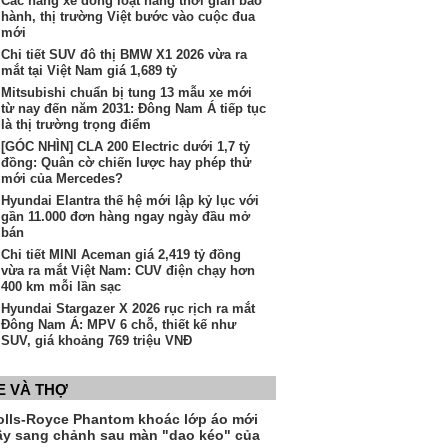
Các hãng xe đồng loạt nâng thời gian bảo
hành, thị trường Việt bước vào cuộc đua
mới
Chi tiết SUV đô thị BMW X1 2026 vừa ra
mắt tại Việt Nam giá 1,689 tỷ
Mitsubishi chuẩn bị tung 13 mẫu xe mới
từ nay đến năm 2031: Đông Nam Á tiếp tục
là thị trường trọng điểm
[GÓC NHÌN] CLA 200 Electric dưới 1,7 tỷ
đồng: Quân cờ chiến lược hay phép thử
mới của Mercedes?
Hyundai Elantra thế hệ mới lập kỷ lục với
gần 11.000 đơn hàng ngay ngày đầu mở
bán
Chi tiết MINI Aceman giá 2,419 tỷ đồng
vừa ra mắt Việt Nam: CUV điện chạy hơn
400 km mỗi lần sạc
Hyundai Stargazer X 2026 rục rịch ra mắt
Đông Nam Á: MPV 6 chỗ, thiết kế như
SUV, giá khoảng 769 triệu VNĐ
E VÀ THỢ
olls-Royce Phantom khoác lớp áo mới
ầy sang chảnh sau màn "dao kéo" của