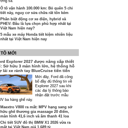
ường sá.
Ô tô vận hành 100.000 km: Bỏ quên 5 chi
tiết này, nguy cơ sửa chữa rất tốn kém
Phân biệt động cơ xe điện, hybrid và
PHEV: Đâu là lựa chọn phù hợp nhất tại
Việt Nam hiện nay?
5 mẫu xe máy Honda tiết kiệm nhiên liệu
nhất tại Việt Nam hiện nay
 TÔ MỚI
ord Explorer 2027 được nâng cấp thiết
ế: Sở hữu 3 màn hình lớn, hệ thống hỗ
ợ lái xe rảnh tay BlueCruise tiên tiến
Mới đây, Ford đã công
bố đầy đủ thông tin về
Explorer 2027 sau khi
các đại lý thông báo
nhận đặt trước mẫu
V ba hàng ghế này.
Maextro V800 ra mắt: MPV hạng sang sở
hữu ghế thương gia massage 20 điểm,
màn hình 41,6 inch và âm thanh 41 loa
Chi tiết SUV đô thị BMW X1 2026 vừa ra
mắt tại Việt Nam giá 1,689 tỷ