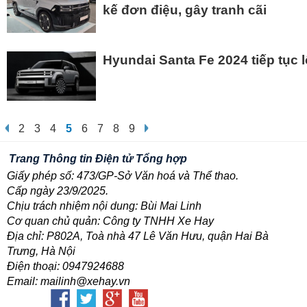
kế đơn điệu, gây tranh cãi
Hyundai Santa Fe 2024 tiếp tục 
2
3
4
5
6
7
8
9
Trang Thông tin Điện tử Tổng hợp
Giấy phép số: 473/GP-Sở Văn hoá và Thể thao.
Cấp ngày 23/9/2025.
Chịu trách nhiệm nội dung: Bùi Mai Linh
Cơ quan chủ quản: Công ty TNHH Xe Hay
Địa chỉ: P802A, Toà nhà 47 Lê Văn Hưu, quận Hai Bà
Trưng, Hà Nội
Điện thoại: 0947924688
Email: mailinh@xehay.vn